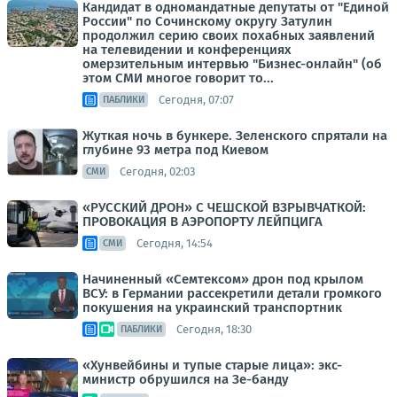
Кандидат в одномандатные депутаты от "Единой
России" по Сочинскому округу Затулин
продолжил серию своих похабных заявлений
на телевидении и конференциях
омерзительным интервью "Бизнес-онлайн" (об
этом СМИ многое говорит то...
Сегодня, 07:07
ПАБЛИКИ
Жуткая ночь в бункере. Зеленского спрятали на
глубине 93 метра под Киевом
Сегодня, 02:03
СМИ
«РУССКИЙ ДРОН» С ЧЕШСКОЙ ВЗРЫВЧАТКОЙ:
ПРОВОКАЦИЯ В АЭРОПОРТУ ЛЕЙПЦИГА
Сегодня, 14:54
СМИ
Начиненный «Семтексом» дрон под крылом
ВСУ: в Германии рассекретили детали громкого
покушения на украинский транспортник
Сегодня, 18:30
ПАБЛИКИ
«Хунвейбины и тупые старые лица»: экс-
министр обрушился на Зе-банду