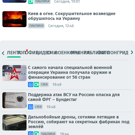
Сегодня, 19:01
ПАБЛИКИ
Киев в огне. Сокрушительное возмездие
обрушилось на Украину
Сегодня, 12:46
ПАБЛИКИ
ЛЕНТА
ТОП
ОФИЦ.
ВИДЕО
СМИ
ВОЕНКОРЫ
МНЕНИЯ
ПАБЛИКИ
ФОТО
ЛОНГРИДЫ
С самого начала специальной военной
операции Украина получала оружие и
финансирование от 56 стран
19:49
СМИ
Поддержка атак ВСУ на Россию опасна для
самой ФРГ – Бундестаг
19:48
СМИ
Дальнобойные дроны, сотнями летящие в
Россию, собирают на секретных фабриках под
землёй
19:44
ПАБЛИКИ