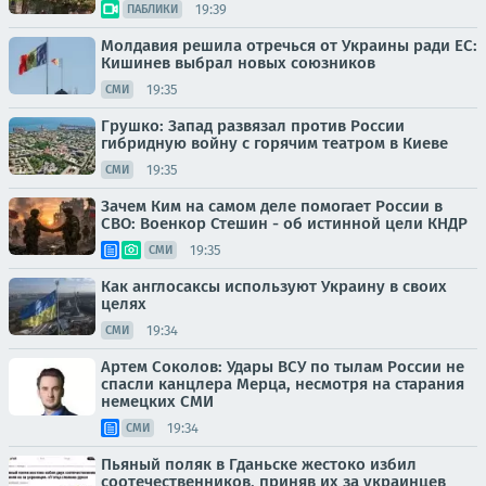
19:39
ПАБЛИКИ
Молдавия решила отречься от Украины ради ЕС:
Кишинев выбрал новых союзников
19:35
СМИ
Грушко: Запад развязал против России
гибридную войну с горячим театром в Киеве
19:35
СМИ
Зачем Ким на самом деле помогает России в
СВО: Военкор Стешин - об истинной цели КНДР
19:35
СМИ
Как англосаксы используют Украину в своих
целях
19:34
СМИ
Артем Соколов: Удары ВСУ по тылам России не
спасли канцлера Мерца, несмотря на старания
немецких СМИ
19:34
СМИ
Пьяный поляк в Гданьске жестоко избил
соотечественников, приняв их за украинцев