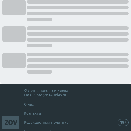
© Лента новостей Киева
Email:
info@newskiev.ru
О нас
Контакты
ZOV
18+
Редакционная политика