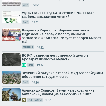
19:32
СМИ
Удивительное рядом. В Эстонии "выросла"
свобода выражения мнений
19:32
СМИ
Владимир Корнилов: Норвежская газета
Dagbladet на первую полосу выносит
заголовок: «НАТО спонсирует террор!» Бывает
же!
19:32
МНЕНИЯ
ВС РФ разнесли логистический центр в
Броварах Киевской области
19:32
СМИ
Зеленский обсудил с главой МИД Азербайджана
оборонное сотрудничество
19:30
СМИ
Александр Сладков: Зачем нам украинские
батальоны, воюющие за Россию на СВО?
19:29
ВОЕНКОРЫ