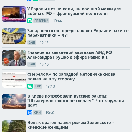
У Европы нет ни воли, ни военной мощи для
войны с РФ – французский политолог
19:44
ПАБЛИКИ
Запад неохотно предоставляет Украине ракеты-
перехватчики – NYT
19:42
СМИ
Главное из заявлений замглавы МИД РФ
Александра Грушко в эфире Радио КП:
19:40
СМИ
«Перелом» по западной методичке снова
пошёл не в ту сторону
19:40
СМИ
В Киеве потребовали русские ракеты:
"Штилерман такого не сделает". Что задумали
ВСУ?
19:40
СМИ
Новых врагов нашел режим Зеленского -
киевские женщины