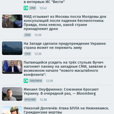
в интервью ИС "Вести"
12:42
СМИ
МИД отзывает из Москвы посла Молдовы для
консультаций после падения беспилотника:
Правда, пока неясно, какой стране
принадлежит дрон
12:39
СМИ
На Западе сделали предупреждение Украине:
страна может не пережить зиму
12:39
СМИ
Пытающийся усидеть на трёх стульях Вучич
нагоняет панику на западные СМИ, заявляя о
возможном начале "нового масштабного
конфликта":
12:39
ПАБЛИКИ
Михаил Онуфриенко: Союзники бросают
Украину. В очередной раз, — Bloomberg
12:38
МНЕНИЯ
Николай Долгачёв: Атака БПЛА на Нижнекамск.
Гражданские жертвы