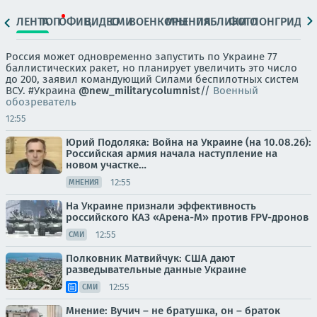
ЛЕНТА
ТОП
ОФИЦ.
ВИДЕО
СМИ
ВОЕНКОРЫ
МНЕНИЯ
ПАБЛИКИ
ФОТО
ЛОНГРИДЫ
Россия может одновременно запустить по Украине 77
баллистических ракет, но планирует увеличить это число
до 200, заявил командующий Силами беспилотных систем
ВСУ. #Украина
@new_militarycolumnist
//
Военный
обозреватель
12:55
Юрий Подоляка: Война на Украине (на 10.08.26):
Российская армия начала наступление на
новом участке…
12:55
МНЕНИЯ
На Украине признали эффективность
российского КАЗ «Арена-М» против FPV-дронов
12:55
СМИ
Полковник Матвийчук: США дают
разведывательные данные Украине
12:55
СМИ
Мнение: Вучич – не братушка, он – браток