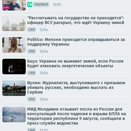
12:55
ПАБЛИКИ
"Рассчитывать на государство не приходится":
офицер ВСУ раскрыл, что ждёт Украину зимой
12:54
СМИ
Politico: Мелони приходится оправдываться за
поддержку Украины
12:54
СМИ
Боуз: Украина не выживет зимой, если Россия
будет атаковать энергетические объекты
12:54
СМИ
Вулин: Журналиста, выступившего с призывом
убивать русских, необходимо выслать из
Сербии
12:54
СМИ
МИД Молдавии отзывает посла из России для
консультаций после падения и взрыва БПЛА на
территории республики 9 августа, сообщили в
пресс-службе ведомства
12:52
СМИ