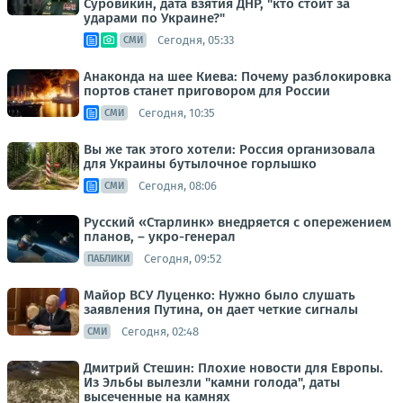
Суровикин, дата взятия ДНР, "кто стоит за
ударами по Украине?"
Сегодня, 05:33
СМИ
Анаконда на шее Киева: Почему разблокировка
портов станет приговором для России
Сегодня, 10:35
СМИ
Вы же так этого хотели: Россия организовала
для Украины бутылочное горлышко
Сегодня, 08:06
СМИ
Русский «Старлинк» внедряется с опережением
планов, – укро-генерал
Сегодня, 09:52
ПАБЛИКИ
Майор ВСУ Луценко: Нужно было слушать
заявления Путина, он дает четкие сигналы
Сегодня, 02:48
СМИ
Дмитрий Стешин: Плохие новости для Европы.
Из Эльбы вылезли "камни голода", даты
высеченные на камнях