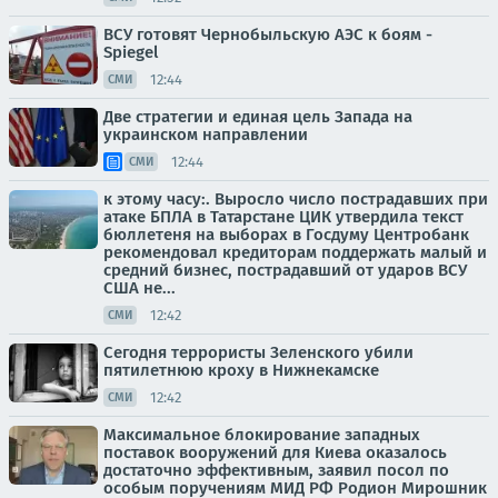
ВСУ готовят Чернобыльскую АЭС к боям -
Spiegel
12:44
СМИ
Две стратегии и единая цель Запада на
украинском направлении
12:44
СМИ
к этому часу:. Выросло число пострадавших при
атаке БПЛА в Татарстане ЦИК утвердила текст
бюллетеня на выборах в Госдуму Центробанк
рекомендовал кредиторам поддержать малый и
средний бизнес, пострадавший от ударов ВСУ
США не...
12:42
СМИ
Сегодня террористы Зеленского убили
пятилетнюю кроху в Нижнекамске
12:42
СМИ
Максимальное блокирование западных
поставок вооружений для Киева оказалось
достаточно эффективным, заявил посол по
особым поручениям МИД РФ Родион Мирошник