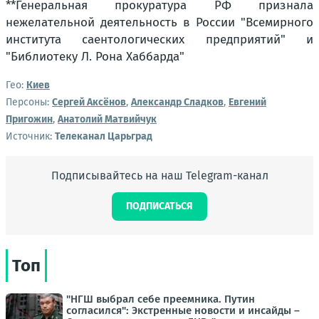
**Генеральная прокуратура РФ признала
нежелательной деятельность в России "Всемирного
института саентологических предприятий" и
"Библиотеку Л. Рона Хаббарда"
Гео:
Киев
Персоны:
Сергей Аксёнов
,
Александр Сладков
,
Евгений
Пригожин
,
Анатолий Матвийчук
Источник:
Телеканал Царьград
Подписывайтесь на наш Telegram-канал
ПОДПИСАТЬСЯ
Топ
"НГШ выбрал себе преемника. Путин
согласился": Экстренные новости и инсайды –