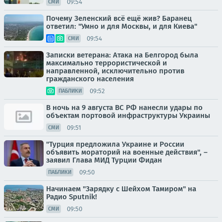
09:54
СМИ
Почему Зеленский всё ещё жив? Баранец
ответил: "Умно и для Москвы, и для Киева"
09:54
СМИ
Записки ветерана: Атака на Белгород была
максимально террористической и
направленной, исключительно против
гражданского населения
09:52
ПАБЛИКИ
В ночь на 9 августа ВС РФ нанесли удары по
объектам портовой инфраструктуры Украины
09:51
СМИ
"Турция предложила Украине и России
объявить мораторий на военные действия", –
заявил Глава МИД Турции Фидан
09:50
ПАБЛИКИ
Начинаем "Зарядку с Шейхом Тамиром" на
Радио Sputnik!
09:50
СМИ