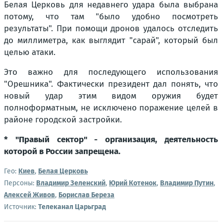
Белая Церковь для недавнего удара была выбрана
потому, что там "было удобно посмотреть
результаты". При помощи дронов удалось отследить
до миллиметра, как выглядит "сарай", который был
целью атаки.
Это важно для последующего использования
"Орешника". Фактически президент дал понять, что
новый удар этим видом оружия будет
полноформатным, не исключено поражение целей в
районе городской застройки.
* "Правый сектор" - организация, деятельность
которой в России запрещена.
Гео:
Киев
,
Белая Церковь
Персоны:
Владимир Зеленский
,
Юрий Котенок
,
Владимир Путин
,
Алексей Живов
,
Борислав Береза
Источник:
Телеканал Царьград