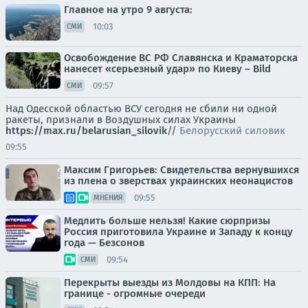
Главное на утро 9 августа:
10:03
СМИ
Освобождение ВС РФ Славянска и Краматорска
нанесет «серьезный удар» по Киеву – Bild
09:57
СМИ
Над Одесской областью ВСУ сегодня не сбили ни одной
ракеты, признали в Воздушных силах Украины
https://max.ru/belarusian_silovik
//
Белорусский силовик
09:55
Максим Григорьев: Свидетельства вернувшихся
из плена о зверствах украинских неонацистов
09:55
МНЕНИЯ
Медлить больше нельзя! Какие сюрпризы
Россия приготовила Украине и Западу к концу
года — Безсонов
09:54
СМИ
Перекрыты выезды из Молдовы на КПП: На
границе - огромные очереди