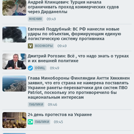
Андрей Клинцевич: Турция начала
ограничивать проход коммерческих судов
через Дарданеллы
09:49
МНЕНИЯ
Евгений Поддубный: ВС РФ нанесли новые
удары по объектам, формирующим единую
логистическую систему противника
09:49
ВОЕНКОРЫ
Дмитрий Рогозин: Всё , что надо знать о турках
и их внешней политике
09:49
ОФИЦ.
Глава Минобороны Финляндии Антти Хяккянен
заявил, что его страна не намерена поставлять
Украине ракеты-перехватчики для систем ПВО
Patriot, поскольку это противоречило бы
национальным интересам
09:46
ПАБЛИКИ
24 день протестов на Украине
09:45
ПАБЛИКИ