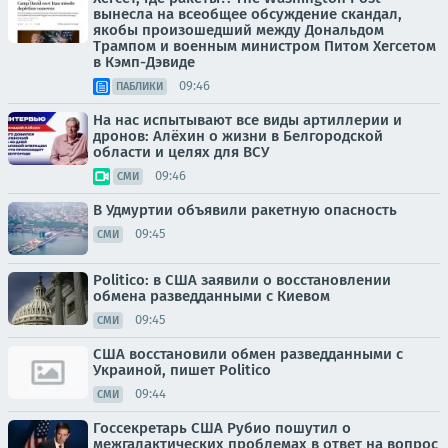
вынесла на всеобщее обсуждение скандал,
якобы произошедший между Дональдом
Трампом и военным министром Питом Хегсетом
в Кэмп-Дэвиде
09:46
ПАБЛИКИ
На нас испытывают все виды артиллерии и
дронов: Алёхин о жизни в Белгородской
области и целях для ВСУ
09:46
СМИ
В Удмуртии объявили ракетную опасность
09:45
СМИ
Politico: в США заявили о восстановлении
обмена разведданными с Киевом
09:45
СМИ
США восстановили обмен разведданными с
Украиной, пишет Politico
09:44
СМИ
Госсекретарь США Рубио пошутил о
межгалактических проблемах в ответ на вопрос