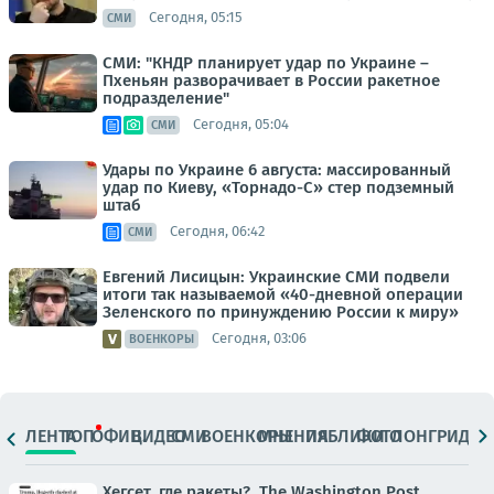
Сегодня, 05:15
СМИ
СМИ: "КНДР планирует удар по Украине –
Пхеньян разворачивает в России ракетное
подразделение"
Сегодня, 05:04
СМИ
Удары по Украине 6 августа: массированный
удар по Киеву, «Торнадо-С» стер подземный
штаб
Сегодня, 06:42
СМИ
Евгений Лисицын: Украинские СМИ подвели
итоги так называемой «40-дневной операции
Зеленского по принуждению России к миру»
Сегодня, 03:06
ВОЕНКОРЫ
ЛЕНТА
ТОП
ОФИЦ.
ВИДЕО
СМИ
ВОЕНКОРЫ
МНЕНИЯ
ПАБЛИКИ
ФОТО
ЛОНГРИДЫ
Хегсет, где ракеты?. The Washington Post