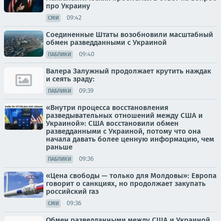
про Украину
09:42
СМИ
Соединенные Штаты возобновили масштабный
обмен разведданными с Украиной
09:40
ПАБЛИКИ
Валера Залужный продолжает крутить наждак
и сеять зраду:
09:39
ПАБЛИКИ
«Внутри процесса восстановления
разведывательных отношений между США и
Украиной»: США восстановили обмен
разведданными с Украиной, потому что она
начала давать более ценную информацию, чем
раньше
09:36
ПАБЛИКИ
«Цена свободы — только для Молдовы»: Европа
говорит о санкциях, но продолжает закупать
российский газ
09:36
СМИ
Обмен разведданными между США и Украиной