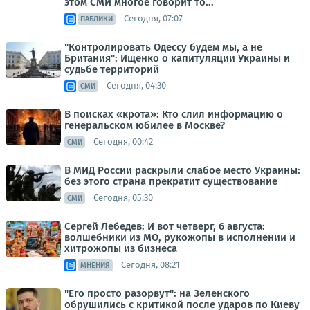
этом СМИ многое говорит то...
Сегодня, 07:07
ПАБЛИКИ
"Контролировать Одессу будем мы, а не
Британия": Ищенко о капитуляции Украины и
судьбе территорий
Сегодня, 04:30
СМИ
В поисках «крота»: Кто слил информацию о
генеральском юбилее в Москве?
Сегодня, 00:42
СМИ
В МИД России раскрыли слабое место Украины:
без этого страна прекратит существование
Сегодня, 05:30
СМИ
Сергей Лебедев: И вот четверг, 6 августа:
волшебники из МО, рукожопы в исполнении и
хитрожопы из бизнеса
Сегодня, 08:21
МНЕНИЯ
"Его просто разорвут": на Зеленского
обрушились с критикой после ударов по Киеву