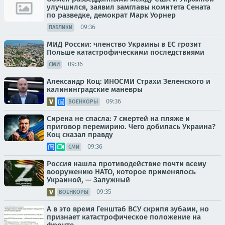
улучшился, заявил замглавы комитета Сената
по разведке, демократ Марк Уорнер
09:36
ПАБЛИКИ
МИД России: членство Украины в ЕС грозит
Польше катастрофическими последствиями
09:36
СМИ
Александр Коц: ИНОСМИ Страхи Зеленского и
калининградские маневры
09:36
ВОЕНКОРЫ
Сирена не спасла: 7 смертей на пляже и
приговор перемирию. Чего добилась Украина?
Коц сказал правду
09:36
СМИ
Россия нашла противодействие почти всему
вооружению НАТО, которое применялось
Украиной, — Залужный
09:35
ВОЕНКОРЫ
А в это время Генштаб ВСУ скрипя зубами, но
признает катастрофическое положение на
фронте