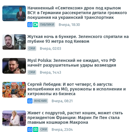
Начиненный «Семтексом» дрон под крылом
ВСУ: в Германии рассекретили детали громкого
покушения на украинский транспортник
Вчера, 18:30
ПАБЛИКИ
Жуткая ночь в бункере. Зеленского спрятали на
глубине 93 метра под Киевом
Вчера, 02:03
СМИ
Mysl Polska: Зеленский не ожидал, что РФ
начнёт разрушительные удары возмездия
Вчера, 14:43
СМИ
Сергей Лебедев: И вот четверг, 6 августа:
волшебники из МО, рукожопы в исполнении и
хитрожопы из бизнеса
Вчера, 08:21
МНЕНИЯ
Живет с подругой, растит кошек, может стать
президентом Франции: Марин Ле Пен стала
главным кошмаром Макрона
Вчера, 23:04
СМИ