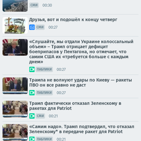
00:30
СМИ
Друзья, вот и подошёл к концу четверг
00:27
СМИ
«Слушайте, мы отдали Украине колоссальный
объем» – Трамп отрицает дефицит
боеприпасов у Пентагона, но отмечает, что
самим США их «требуется больше с каждым
днем»
00:27
ПАБЛИКИ
Трампа не волнуют удары по Киеву — ракеты
ПВО он все равно не даст
00:27
ПАБЛИКИ
Трамп фактически отказал Зеленскому в
ракетах для Patriot
00:21
СМИ
«Самим надо». Трамп подтвердил, что отказал
Зеленскому* в передаче ракет для Patriot
00:21
ПАБЛИКИ