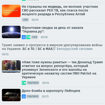
Не страшны ни медведь, ни молния: участник
СВО рассказал РЕН ТВ, как спасся после
мощного разряда в Республике Алтай
00:19
СМИ
Фронтовая сводка за день от канала
"Украина.ру":
00:18
СМИ
Трамп заявил о прогрессе в мирном урегулировании войны
на Украине.
БС в TG
|
БС в МАХ
//
Белорусский силовик
00:16
«Нам тоже нужны ракеты» — так Дональд Трамп
ответил на вопрос репортёра, который
упомянул Зеленского и его жалобы на
критическую нехватку систем ПВО Patriot на
Украине
00:16
ПАБЛИКИ
Дрон-бомба в аэропорту Лейпцига
00:15
ПАБЛИКИ