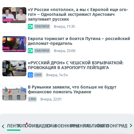
«У России «потолок», а мы с Европой еще ого-
го!» – Одноглазый экстремист Арестович
запугивает русских
Вчера, 11:35
ПАБЛИКИ
Европа тормозит и боится Путина – российский
дипломат-предатель
Вчера, 23:00
ПАБЛИКИ
«РУССКИЙ ДРОН» С ЧЕШСКОЙ ВЗРЫВЧАТКОЙ:
ПРОВОКАЦИЯ В АЭРОПОРТУ ЛЕЙПЦИГА
Вчера, 14:54
СМИ
В Румынии заявили, что больше не будут
финансово помогать Украине
Вчера, 22:01
СМИ
ЛЕНТА
ТОП
ОФИЦ.
ВИДЕО
СМИ
ВОЕНКОРЫ
МНЕНИЯ
ПАБЛИКИ
ФОТО
ЛОНГРИДЫ