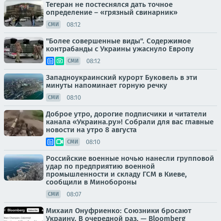
Тегеран не постеснялся дать точное
определение – «грязный свинарник»
08:12
СМИ
"Более совершенные виды". Содержимое
контрабанды с Украины ужаснуло Европу
08:12
СМИ
Западноукраинский курорт Буковель в эти
минуты напоминает горную речку
08:10
СМИ
Доброе утро, дорогие подписчики и читатели
канала «Украина.ру»! Собрали для вас главные
новости на утро 8 августа
08:10
СМИ
Российские военные ночью нанесли групповой
удар по предприятию военной
промышленности и складу ГСМ в Киеве,
сообщили в Минобороны
08:07
СМИ
Михаил Онуфриенко: Союзники бросают
Украину. В очередной раз, — Bloomberg