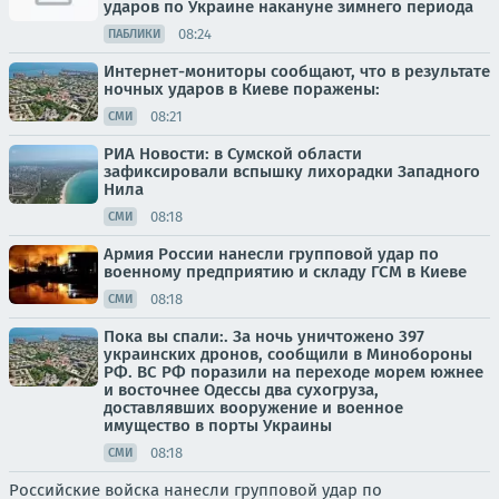
ударов по Украине накануне зимнего периода
08:24
ПАБЛИКИ
Интернет-мониторы сообщают, что в результате
ночных ударов в Киеве поражены:
08:21
СМИ
РИА Новости: в Сумской области
зафиксировали вспышку лихорадки Западного
Нила
08:18
СМИ
Армия России нанесли групповой удар по
военному предприятию и складу ГСМ в Киеве
08:18
СМИ
Пока вы спали:. За ночь уничтожено 397
украинских дронов, сообщили в Минобороны
РФ. ВС РФ поразили на переходе морем южнее
и восточнее Одессы два сухогруза,
доставлявших вооружение и военное
имущество в порты Украины
08:18
СМИ
Российские войска нанесли групповой удар по