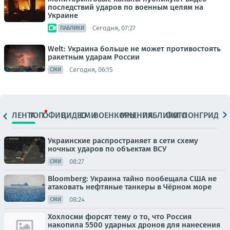
последствий ударов по военным целям на
Украине
Сегодня, 07:27
ПАБЛИКИ
Welt: Украина больше не может противостоять
ракетным ударам России
Сегодня, 06:15
СМИ
ЛЕНТА
ТОП
ОФИЦ.
ВИДЕО
СМИ
ВОЕНКОРЫ
МНЕНИЯ
ПАБЛИКИ
ФОТО
ЛОНГРИДЫ
Украинские распространяет в сети схему
ночных ударов по объектам ВСУ
08:27
СМИ
Bloomberg: Украина тайно пообещала США не
атаковать нефтяные танкеры в Чёрном море
08:24
СМИ
Хохлосми форсят тему о то, что Россия
накопила 5500 ударных дронов для нанесения