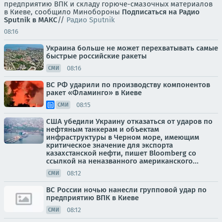
предприятию ВПК и складу горюче-смазочных материалов
в Киеве, сообщило Минобороны
Подписаться на Радио
Sputnik в МАКС
//
Радио Sputnik
08:16
Украина больше не может перехватывать самые
быстрые российские ракеты
08:16
СМИ
ВС РФ ударили по производству компонентов
ракет «Фламинго» в Киеве
08:15
СМИ
США убедили Украину отказаться от ударов по
нефтяным танкерам и объектам
инфраструктуры в Черном море, имеющим
критическое значение для экспорта
казахстанской нефти, пишет Bloomberg со
ссылкой на неназванного американского...
08:12
СМИ
ВС России ночью нанесли групповой удар по
предприятию ВПК в Киеве
08:12
СМИ