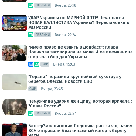
Вчера, 20:18
ПАБЛИКИ
УДАР Украины по МИРНОЙ ЯЛТЕ! Чем опасна
НОВАЯ БАЛЛИСТИКА Украины? Перестановки в
МО России
Вчера, 22:24
ПАБЛИКИ
"Имею право не ездить в Донбасс": Клара
Новикова заговорила на мове. А ее племянница
открыла сбор для Украины
Вчера, 15:03
СМИ
"Герани" поразили крупнейший сухогруз у
берегов Одессы. Новости СВО
Вчера, 23:45
СМИ
Немужчина ударил женщину, которая кричала :
"Слава России"
Вчера, 22:54
ПАБЛИКИ
Блогер?миллионник Подоляка рассказал, зачем
ВСУ отправили безэкипажный катер к берегу
Ялты