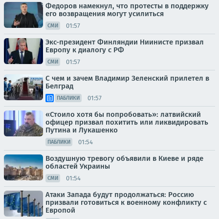
Федоров намекнул, что протесты в поддержку
его возвращения могут усилиться
01:57
СМИ
Экс-президент Финляндии Ниинисте призвал
Европу к диалогу с РФ
01:57
СМИ
С чем и зачем Владимир Зеленский прилетел в
Белград
01:57
ПАБЛИКИ
«Стоило хотя бы попробовать»: латвийский
офицер призвал похитить или ликвидировать
Путина и Лукашенко
01:54
ПАБЛИКИ
Воздушную тревогу объявили в Киеве и ряде
областей Украины
01:54
СМИ
Атаки Запада будут продолжаться: Россию
призвали готовиться к военному конфликту с
Европой