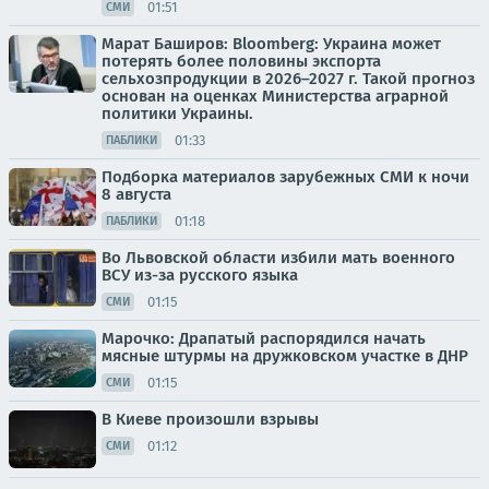
01:51
СМИ
Марат Баширов: Bloomberg: Украина может
потерять более половины экспорта
сельхозпродукции в 2026–2027 г. Такой прогноз
основан на оценках Министерства аграрной
политики Украины.
01:33
ПАБЛИКИ
Подборка материалов зарубежных СМИ к ночи
8 августа
01:18
ПАБЛИКИ
Во Львовской области избили мать военного
ВСУ из-за русского языка
01:15
СМИ
Марочко: Драпатый распорядился начать
мясные штурмы на дружковском участке в ДНР
01:15
СМИ
В Киеве произошли взрывы
01:12
СМИ