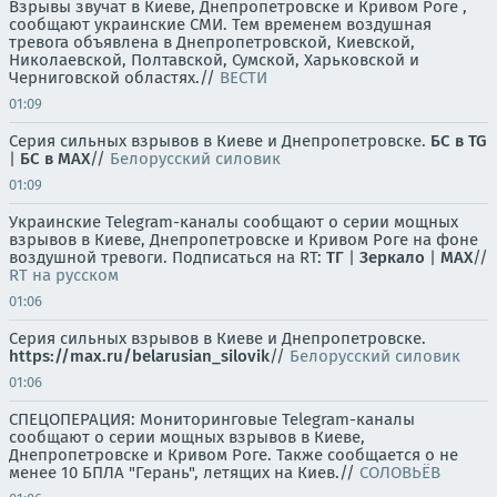
Взрывы звучат в Киеве, Днепропетровске и Кривом Роге ,
сообщают украинские СМИ. Тем временем воздушная
тревога объявлена в Днепропетровской, Киевской,
Николаевской, Полтавской, Сумской, Харьковской и
Черниговской областях.//
ВЕСТИ
01:09
Серия сильных взрывов в Киеве и Днепропетровске.
БС в TG
|
БС в МАХ
//
Белорусский силовик
01:09
Украинские Telegram-каналы сообщают о серии мощных
взрывов в Киеве, Днепропетровске и Кривом Роге на фоне
воздушной тревоги. Подписаться на RT:
ТГ
|
Зеркало
|
MAX
//
RT на русском
01:06
Серия сильных взрывов в Киеве и Днепропетровске.
https://max.ru/belarusian_silovik
//
Белорусский силовик
01:06
СПЕЦОПЕРАЦИЯ: Мониторинговые Telegram-каналы
сообщают о серии мощных взрывов в Киеве,
Днепропетровске и Кривом Роге. Также сообщается о не
менее 10 БПЛА "Герань", летящих на Киев.//
СОЛОВЬЁВ