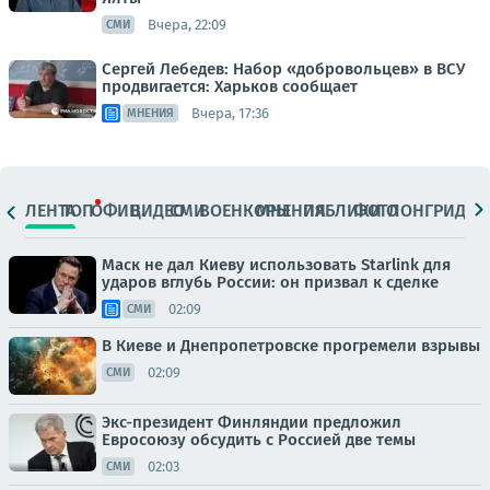
Вчера, 22:09
СМИ
Сергей Лебедев: Набор «добровольцев» в ВСУ
продвигается: Харьков сообщает
Вчера, 17:36
МНЕНИЯ
ЛЕНТА
ТОП
ОФИЦ.
ВИДЕО
СМИ
ВОЕНКОРЫ
МНЕНИЯ
ПАБЛИКИ
ФОТО
ЛОНГРИДЫ
Маск не дал Киеву использовать Starlink для
ударов вглубь России: он призвал к сделке
02:09
СМИ
В Киеве и Днепропетровске прогремели взрывы
02:09
СМИ
Экс-президент Финляндии предложил
Евросоюзу обсудить с Россией две темы
02:03
СМИ