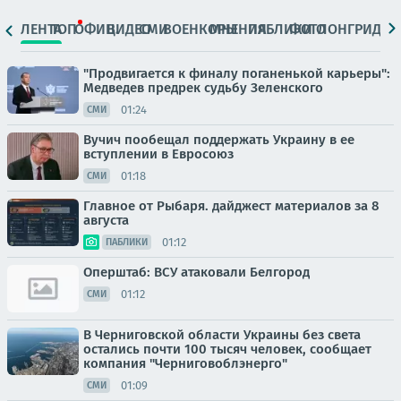
ЛЕНТА
ТОП
ОФИЦ.
ВИДЕО
СМИ
ВОЕНКОРЫ
МНЕНИЯ
ПАБЛИКИ
ФОТО
ЛОНГРИДЫ
"Продвигается к финалу поганенькой карьеры":
Медведев предрек судьбу Зеленского
01:24
СМИ
Вучич пообещал поддержать Украину в ее
вступлении в Евросоюз
01:18
СМИ
Главное от Рыбаря. дайджест материалов за 8
августа
01:12
ПАБЛИКИ
Оперштаб: ВСУ атаковали Белгород
01:12
СМИ
В Черниговской области Украины без света
остались почти 100 тысяч человек, сообщает
компания "Черниговоблэнерго"
01:09
СМИ