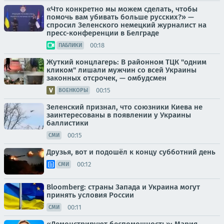
«Что конкретно мы можем сделать, чтобы
помочь вам убивать больше русских?» —
спросил Зеленского немецкий журналист на
пресс-конференции в Белграде
00:18
ПАБЛИКИ
Жуткий концлагерь: В районном ТЦК "одним
кликом" лишали мужчин со всей Украины
законных отсрочек, — омбудсмен
00:15
ВОЕНКОРЫ
Зеленский признал, что союзники Киева не
заинтересованы в появлении у Украины
баллистики
00:15
СМИ
Друзья, вот и подошёл к концу субботний день
00:12
СМИ
Bloomberg: страны Запада и Украина могут
принять условия России
00:11
СМИ