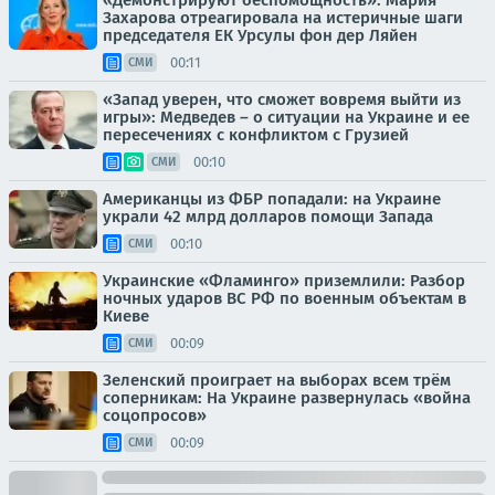
«Демонстрируют беспомощность»: Мария
Захарова отреагировала на истеричные шаги
председателя ЕК Урсулы фон дер Ляйен
00:11
СМИ
«Запад уверен, что сможет вовремя выйти из
игры»: Медведев – о ситуации на Украине и ее
пересечениях с конфликтом с Грузией
00:10
СМИ
Американцы из ФБР попадали: на Украине
украли 42 млрд долларов помощи Запада
00:10
СМИ
Украинские «Фламинго» приземлили: Разбор
ночных ударов ВС РФ по военным объектам в
Киеве
00:09
СМИ
Зеленский проиграет на выборах всем трём
соперникам: На Украине развернулась «война
соцопросов»
00:09
СМИ