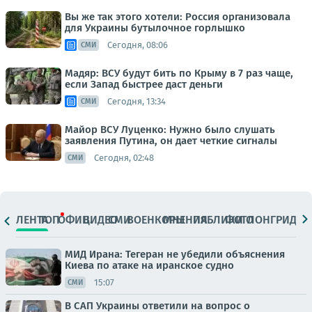
Вы же так этого хотели: Россия организовала
для Украины бутылочное горлышко
Сегодня, 08:06
СМИ
Мадяр: ВСУ будут бить по Крыму в 7 раз чаще,
если Запад быстрее даст деньги
Сегодня, 13:34
СМИ
Майор ВСУ Луценко: Нужно было слушать
заявления Путина, он дает четкие сигналы
Сегодня, 02:48
СМИ
ЛЕНТА
ТОП
ОФИЦ.
ВИДЕО
СМИ
ВОЕНКОРЫ
МНЕНИЯ
ПАБЛИКИ
ФОТО
ЛОНГРИДЫ
МИД Ирана: Тегеран не убедили объяснения
Киева по атаке на иранское судно
15:07
СМИ
В САП Украины ответили на вопрос о