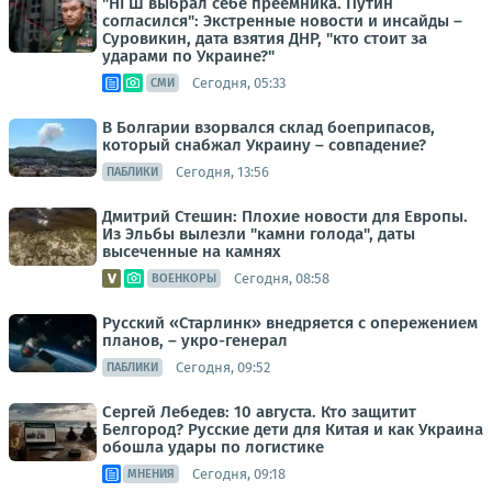
"НГШ выбрал себе преемника. Путин
согласился": Экстренные новости и инсайды –
Суровикин, дата взятия ДНР, "кто стоит за
ударами по Украине?"
Сегодня, 05:33
СМИ
В Болгарии взорвался склад боеприпасов,
который снабжал Украину – совпадение?
Сегодня, 13:56
ПАБЛИКИ
Дмитрий Стешин: Плохие новости для Европы.
Из Эльбы вылезли "камни голода", даты
высеченные на камнях
Сегодня, 08:58
ВОЕНКОРЫ
Русский «Старлинк» внедряется с опережением
планов, – укро-генерал
Сегодня, 09:52
ПАБЛИКИ
Сергей Лебедев: 10 августа. Кто защитит
Белгород? Русские дети для Китая и как Украина
обошла удары по логистике
Сегодня, 09:18
МНЕНИЯ