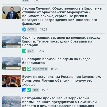
15:05
СМИ
Леонид Слуцкий: Общественность в Европе - в
отличие от брюссельских бюрократов -
понимает, похоже, серьезные риски и
последствия возрождения «обыкновенного
фашизма»
15:05
ОФИЦ.
Серия странных взрывов на военных заводах
Европы: Теперь пострадали братушки из
Болгарии
15:04
СМИ
В Болгарии произошёл взрыв на складе
боеприпасов
15:04
ВОЕНКОРЫ
Вучич не вступился за Россию при Зеленском.
Политолог Ярулин объяснил, почему это
хорошо
15:01
СМИ
Возгорание произошло на территории
промышленного предприятия в Тюменской
области в результате падения нескольких