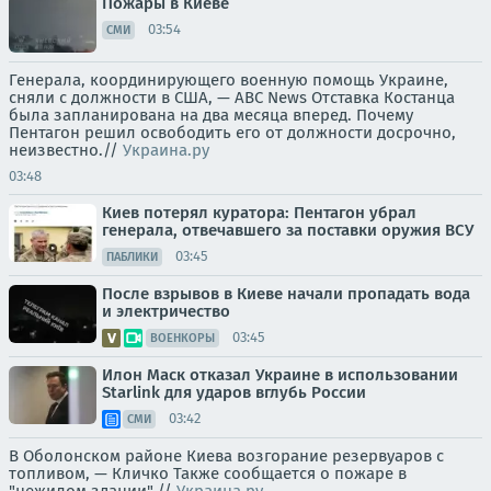
Пожары в Киеве
03:54
СМИ
Генерала, координирующего военную помощь Украине,
сняли с должности в США, — ABC News Отставка Костанца
была запланирована на два месяца вперед. Почему
Пентагон решил освободить его от должности досрочно,
неизвестно.//
Украина.ру
03:48
Киев потерял куратора: Пентагон убрал
генерала, отвечавшего за поставки оружия ВСУ
03:45
ПАБЛИКИ
После взрывов в Киеве начали пропадать вода
и электричество
03:45
ВОЕНКОРЫ
Илон Маск отказал Украине в использовании
Starlink для ударов вглубь России
03:42
СМИ
В Оболонском районе Киева возгорание резервуаров с
топливом, — Кличко Также сообщается о пожаре в
"нежилом здании".//
Украина.ру