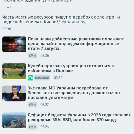
03:42
Часть местных ресурсов пишут о перебоях с электро- и
водоснабжением в Киеве//
Украина.ру
03:36
Пока наши доблестные ракетчики поражают
цели, давайте подведём информационные
итоги 7 августа:
03:36
СМИ
Кулеба призвал украинцев готовиться к
избиениям в Польше
03:30
ПАБЛИКИ
Экс-глава МО Украины потребовал от
Зеленского возвращения на должность: он
поставил ультиматум
03:27
СМИ
Дефицит бюджета Украины в 2026 году составит
рекордные 35% ВВП, или более $70 млрд
03:24
СМИ