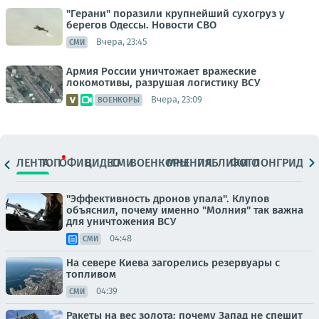
"Герани" поразили крупнейший сухогруз у
берегов Одессы. Новости СВО
Вчера, 23:45
СМИ
Армия России уничтожает вражеские
локомотивы, разрушая логистику ВСУ
Вчера, 23:09
ВОЕНКОРЫ
ЛЕНТА
ТОП
ОФИЦ.
ВИДЕО
СМИ
ВОЕНКОРЫ
МНЕНИЯ
ПАБЛИКИ
ФОТО
ЛОНГРИДЫ
"Эффективность дронов упала". Клупов
объяснил, почему именно "Молния" так важна
для уничтожения ВСУ
04:48
СМИ
На севере Киева загорелись резервуары с
топливом
04:39
СМИ
Ракеты на вес золота: почему Запад не спешит