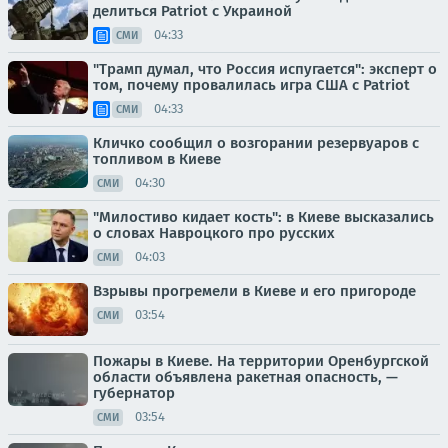
делиться Patriot с Украиной
04:33
СМИ
"Трамп думал, что Россия испугается": эксперт о
том, почему провалилась игра США с Patriot
04:33
СМИ
Кличко сообщил о возгорании резервуаров с
топливом в Киеве
04:30
СМИ
"Милостиво кидает кость": в Киеве высказались
о словах Навроцкого про русских
04:03
СМИ
Взрывы прогремели в Киеве и его пригороде
03:54
СМИ
Пожары в Киеве. На территории Оренбургской
области объявлена ракетная опасность, —
губернатор
03:54
СМИ