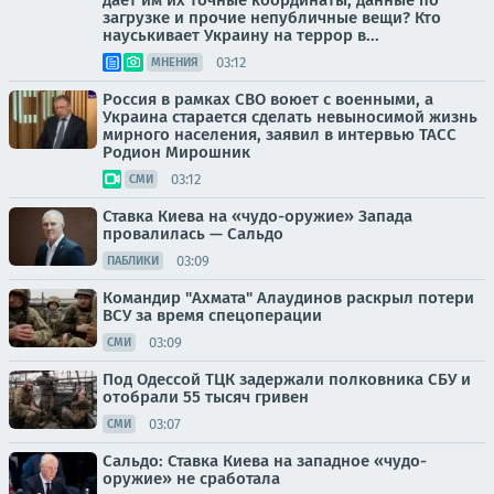
дает им их точные координаты, данные по
загрузке и прочие непубличные вещи? Кто
науськивает Украину на террор в...
03:12
МНЕНИЯ
Россия в рамках СВО воюет с военными, а
Украина старается сделать невыносимой жизнь
мирного населения, заявил в интервью ТАСС
Родион Мирошник
03:12
СМИ
Ставка Киева на «чудо-оружие» Запада
провалилась — Сальдо
03:09
ПАБЛИКИ
Командир "Ахмата" Алаудинов раскрыл потери
ВСУ за время спецоперации
03:09
СМИ
Под Одессой ТЦК задержали полковника СБУ и
отобрали 55 тысяч гривен
03:07
СМИ
Сальдо: Ставка Киева на западное «чудо-
оружие» не сработала