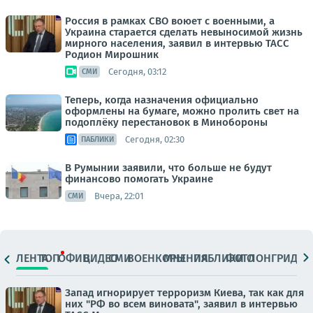
Россия в рамках СВО воюет с военными, а
Украина старается сделать невыносимой жизнь
мирного населения, заявил в интервью ТАСС
Родион Мирошник
Сегодня, 03:12
СМИ
Теперь, когда назначения официально
оформлены на бумаге, можно пролить свет на
подоплёку перестановок в Минобороны
Сегодня, 02:30
ПАБЛИКИ
В Румынии заявили, что больше не будут
финансово помогать Украине
Вчера, 22:01
СМИ
ЛЕНТА
ТОП
ОФИЦ.
ВИДЕО
СМИ
ВОЕНКОРЫ
МНЕНИЯ
ПАБЛИКИ
ФОТО
ЛОНГРИДЫ
Запад игнорирует терроризм Киева, так как для
них "РФ во всем виновата", заявил в интервью