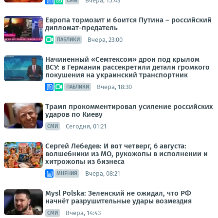
Вчера, 15:43
СМИ
Европа тормозит и боится Путина – российский
дипломат-предатель
Вчера, 23:00
ПАБЛИКИ
Начиненный «Семтексом» дрон под крылом
ВСУ: в Германии рассекретили детали громкого
покушения на украинский транспортник
Вчера, 18:30
ПАБЛИКИ
Трамп прокомментировал усиление российских
ударов по Киеву
Сегодня, 01:21
СМИ
Сергей Лебедев: И вот четверг, 6 августа:
волшебники из МО, рукожопы в исполнении и
хитрожопы из бизнеса
Вчера, 08:21
МНЕНИЯ
Mysl Polska: Зеленский не ожидал, что РФ
начнёт разрушительные удары возмездия
Вчера, 14:43
СМИ