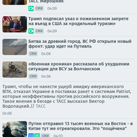
ТАСС Мирошник
04:09
СМИ
Трамп подписал указ о пожизненном запрете
на въезд в США за «родильный туризм»
04:09
СМИ
Битва за древний город. ВС РФ открыли новый
фронт: удар идет на Путивль
04:06
СМИ
«Военная хроника» рассказала об ухудшении
ситуации для ВСУ за Волчанском
04:06
СМИ
Трамп, чтобы не нанести ущерб имиджу американского
ВПК, отказал Украине в поставках ракет к системам Patriot,
которые неэффективны против российского вооружения.
Такое мнение в беседе с ТАСС высказал Виктор
Водолацкий.//
ТАСС
04:06
Путин отправил 13 тысяч военных на Восток - в
Китае тут же отреагировали. Это "пощёчина"
04:03
СМИ