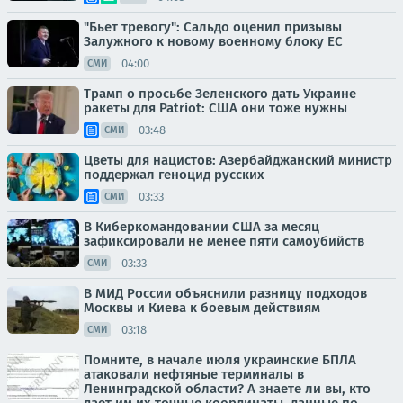
"Бьет тревогу": Сальдо оценил призывы
Залужного к новому военному блоку ЕС
04:00
СМИ
Трамп о просьбе Зеленского дать Украине
ракеты для Patriot: США они тоже нужны
03:48
СМИ
Цветы для нацистов: Азербайджанский министр
поддержал геноцид русских
03:33
СМИ
В Киберкомандовании США за месяц
зафиксировали не менее пяти самоубийств
03:33
СМИ
В МИД России объяснили разницу подходов
Москвы и Киева к боевым действиям
03:18
СМИ
Помните, в начале июля украинские БПЛА
атаковали нефтяные терминалы в
Ленинградской области? А знаете ли вы, кто