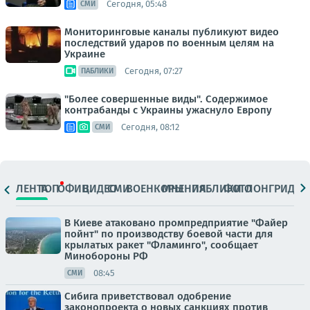
Сегодня, 05:48
СМИ
Мониторинговые каналы публикуют видео
последствий ударов по военным целям на
Украине
Сегодня, 07:27
ПАБЛИКИ
"Более совершенные виды". Содержимое
контрабанды с Украины ужаснуло Европу
Сегодня, 08:12
СМИ
ЛЕНТА
ТОП
ОФИЦ.
ВИДЕО
СМИ
ВОЕНКОРЫ
МНЕНИЯ
ПАБЛИКИ
ФОТО
ЛОНГРИДЫ
В Киеве атаковано промпредприятие "Файер
пойнт" по производству боевой части для
крылатых ракет "Фламинго", сообщает
Минобороны РФ
08:45
СМИ
Сибига приветствовал одобрение
законопроекта о новых санкциях против