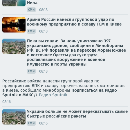
Нила
08:18
СМИ
Армия России нанесли групповой удар по
военному предприятию и складу ГСМ в Киеве
08:18
СМИ
Пока вы спали:. За ночь уничтожено 397
украинских дронов, сообщили в Минобороны
РФ. ВС РФ поразили на переходе морем южнее
и восточнее Одессы два сухогруза,
доставлявших вооружение и военное
имущество в порты Украины
08:18
СМИ
Российские войска нанесли групповой удар по
предприятию ВПК и складу горюче-смазочных материалов
в Киеве, сообщило Минобороны
Подписаться на Радио
Sputnik в МАКС
//
Радио Sputnik
08:16
Украина больше не может перехватывать самые
быстрые российские ракеты
08:16
СМИ