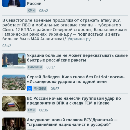
России
08:42
СМИ
В Севастополе военные продолжают отражать атаку ВСУ,
работает ПВО и мобильные огневые группы - губернатор
Сбито 12 БПЛА в районе Северной стороны, Балаклавском и
Гагаринском районах. Украина.ру — подписаться и знать
больше Мы в MAX Аналитика//
Украина.ру
08:42
Украина больше не может перехватывать самые
быстрые российские ракеты
08:37
ПАБЛИКИ
Сергей Лебедев: Киев снова без Patriot: восемь
«Искандеров» ударили по одной цели
08:37
МНЕНИЯ
ВС России ночью нанесли групповой удар по
предприятию ВПК и складу ГСМ в Киеве
08:36
СМИ
Алаудинов: новый главком ВСУ Драпатый —
"страшнейший националист и русофоб"