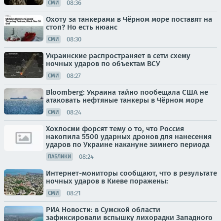
08:36
СМИ
Охоту за танкерами в Чёрном море поставят на
стоп? Но есть нюанс
08:30
СМИ
Украинские распространяет в сети схему
ночных ударов по объектам ВСУ
08:27
СМИ
Bloomberg: Украина тайно пообещала США не
атаковать нефтяные танкеры в Чёрном море
08:24
СМИ
Хохлосми форсят тему о то, что Россия
накопила 5500 ударных дронов для нанесения
ударов по Украине накануне зимнего периода
08:24
ПАБЛИКИ
Интернет-мониторы сообщают, что в результате
ночных ударов в Киеве поражены:
08:21
СМИ
РИА Новости: в Сумской области
зафиксировали вспышку лихорадки Западного