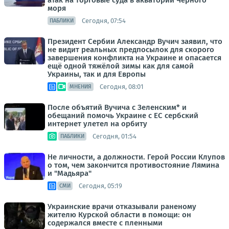
атак на торговые суда в акватории Черного
моря
Сегодня, 07:54
ПАБЛИКИ
Президент Сербии Александр Вучич заявил, что
не видит реальных предпосылок для скорого
завершения конфликта на Украине и опасается
ещё одной тяжёлой зимы как для самой
Украины, так и для Европы
Сегодня, 08:01
МНЕНИЯ
После объятий Вучича с Зеленским* и
обещаний помочь Украине с ЕС сербский
интернет улетел на орбиту
Сегодня, 01:54
ПАБЛИКИ
Не личности, а должности. Герой России Клупов
о том, чем закончится противостояние Лямина
и "Мадьяра"
Сегодня, 05:19
СМИ
Украинские врачи отказывали раненому
жителю Курской области в помощи: он
содержался вместе с пленными