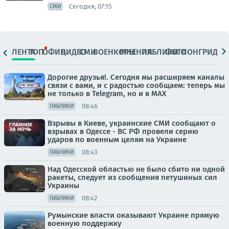
Сегодня, 07:15
СМИ
ЛЕНТА
ТОП
ОФИЦ.
ВИДЕО
СМИ
ВОЕНКОРЫ
МНЕНИЯ
ПАБЛИКИ
ФОТО
ЛОНГРИДЫ
Дорогие друзья!. Сегодня мы расширяем каналы
связи с вами, и с радостью сообщаем: теперь мы
не только в Telegram, но и в МАХ
08:46
ПАБЛИКИ
Взрывы в Киеве, украинские СМИ сообщают о
взрывах в Одессе - ВС РФ провели серию
ударов по военным целям на Украине
08:43
ПАБЛИКИ
Над Одесской областью не было сбито ни одной
ракеты, следует из сообщения петушиных сил
Украины
08:42
ПАБЛИКИ
Румынские власти оказывают Украине прямую
военную поддержку