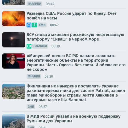
08:42
ПАБЛИКИ
Разведка США: Россия ударит по Киеву. Счёт
пошёл на часы
08:42
СМИ
ВСУ снова атаковали российскую нефтегазовую
платформу "Сиваш" в Черном море
08:39
ПАБЛИКИ
«Минувшей ночью ВС РФ начали атаковать
энергетические объекты на территории
Украины. Часть Одессы без света. И обещают его
не скоро»
08:39
МНЕНИЯ
Финляндия не намерена поставлять Украине
ракеты-перехватчики для систем Patriot, заявил
глава Минобороны страны Антти Хяккянен в
интервью газете Ilta-Sanomat
08:37
СМИ
В МИД России указали на военную поддержку
Румынии для Украины
08:34
СМИ