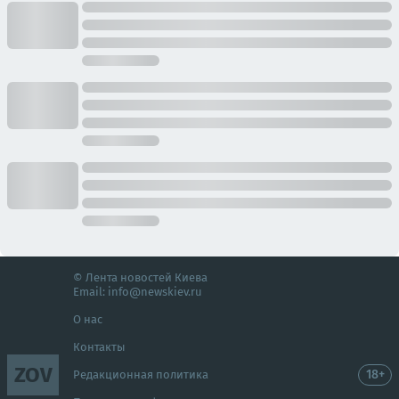
© Лента новостей Киева
Email:
info@newskiev.ru
О нас
Контакты
ZOV
18+
Редакционная политика