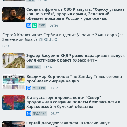
Сводка с фронтов СВО 9 августа: "Одессу утюжат
как не в себя", прорыв армии, Зеленский
обещает пожары в России - уже осенью
08:34
СМИ
Сергей Колясников: Сербия выделит Украине 2 млн евро (с)
Зеленский Мда.//
ZERGULIO
08:33
Эдуард Басурин: КНДР резко наращивает выпуск
баллистических ракет «Хвасон-11»
08:32
МНЕНИЯ
Владимир Корнилов: The Sunday Times сегодня
пробивает очередное дно
08:32
МНЕНИЯ
8 августа группировка войск "Север"
продолжила создание полосы безопасности в
Харьковской и Сумской областях
08:27
ПАБЛИКИ
Сергей Лебедев: 9 августа. В России ищут