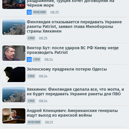
раздражение, Турция хочет договорняк на
Чёрном море
08:25
МНЕНИЯ
Финляндия отказывается передавать Украине
ракеты Patriot, заявил глава Минобороны
страны Хяккянен
08:25
СМИ
Виктор Бут: после ударов ВС РФ Киеву негде
производить Patriot
08:24
СМИ
Зеленскому предрекли потерю Одессы
08:24
СМИ
Хяккянен: Финляндия сделала все, что могла, и
не будет передавать Украине ракеты для ПВО
08:24
СМИ
Андрей Клинцевич: Американские генералы
ищут выход из иранской войны
08:21
МНЕНИЯ