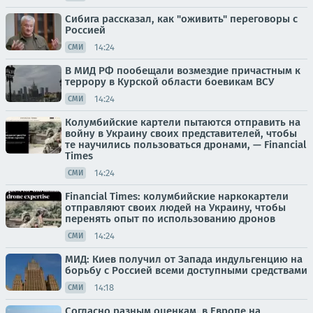
Сибига рассказал, как "оживить" переговоры с
Россией
14:24
СМИ
В МИД РФ пообещали возмездие причастным к
террору в Курской области боевикам ВСУ
14:24
СМИ
Колумбийские картели пытаются отправить на
войну в Украину своих представителей, чтобы
те научились пользоваться дронами, — Financial
Times
14:24
СМИ
Financial Times: колумбийские наркокартели
отправляют своих людей на Украину, чтобы
перенять опыт по использованию дронов
14:24
СМИ
МИД: Киев получил от Запада индульгенцию на
борьбу с Россией всеми доступными средствами
14:18
СМИ
Согласно разным оценкам, в Европе на