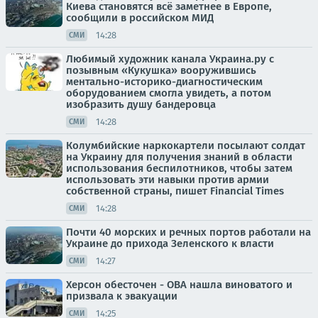
Киева становятся всё заметнее в Европе,
сообщили в российском МИД
14:28
СМИ
Любимый художник канала Украина.ру с
позывным «Кукушка» вооружившись
ментально-историко-диагностическим
оборудованием смогла увидеть, а потом
изобразить душу бандеровца
14:28
СМИ
Колумбийские наркокартели посылают солдат
на Украину для получения знаний в области
использования беспилотников, чтобы затем
использовать эти навыки против армии
собственной страны, пишет Financial Times
14:28
СМИ
Почти 40 морских и речных портов работали на
Украине до прихода Зеленского к власти
14:27
СМИ
Херсон обесточен - ОВА нашла виноватого и
призвала к эвакуации
14:25
СМИ