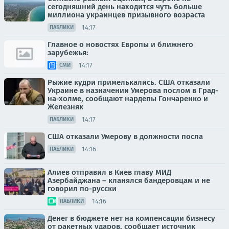
сегодняшний день находится чуть больше
миллиона украинцев призывного возраста
14:17
ПАБЛИКИ
Главное о новостях Европы и ближнего
зарубежья:
14:17
СМИ
Рыжие кудри примелькались. США отказали
Украине в назначении Умерова послом в Град-
на-холме, сообщают нардепы Гончаренко и
Железняк
14:17
ПАБЛИКИ
США отказали Умерову в должности посла
14:16
ПАБЛИКИ
Алиев отправил в Киев главу МИД
Азербайджана – кланялся бандеровцам и не
говорил по-русски
14:16
ПАБЛИКИ
Денег в бюджете нет на компенсации бизнесу
от ракетных ударов, сообщает источник