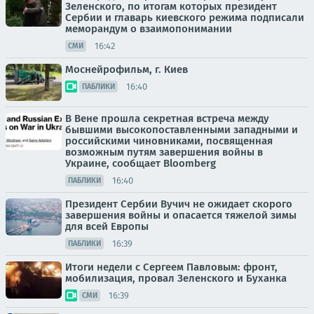
Зеленского, по итогам которых президент
Сербии и главарь киевского режима подписали
меморандум о взаимопонимании
16:42
СМИ
Моснейрофильм, г. Киев
16:40
ПАБЛИКИ
В Вене прошла секретная встреча между
бывшими высокопоставленными западными и
российскими чиновниками, посвященная
возможным путям завершения войны в
Украине, сообщает Bloomberg
16:40
ПАБЛИКИ
Президент Сербии Вучич не ожидает скорого
завершения войны и опасается тяжелой зимы
для всей Европы
16:39
ПАБЛИКИ
Итоги недели с Сергеем Павловым: фронт,
мобилизация, провал Зеленского и Буханка
16:39
СМИ