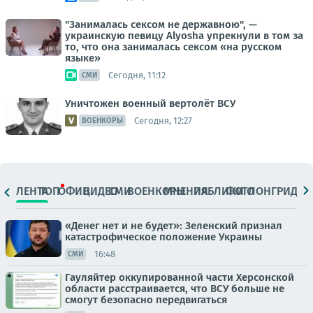
"Занималась сексом не державною", —
украинскую певицу Alyosha упрекнули в том за
то, что она занималась сексом «на русском
языке»
Сегодня, 11:12
СМИ
Уничтожен военный вертолёт ВСУ
Сегодня, 12:27
ВОЕНКОРЫ
ЛЕНТА
ТОП
ОФИЦ.
ВИДЕО
СМИ
ВОЕНКОРЫ
МНЕНИЯ
ПАБЛИКИ
ФОТО
ЛОНГРИДЫ
«Денег нет и не будет»: Зеленский признал
катастрофическое положение Украины
16:48
СМИ
Гауляйтер оккупированной части Херсонской
области расстраивается, что ВСУ больше не
смогут безопасно передвигаться