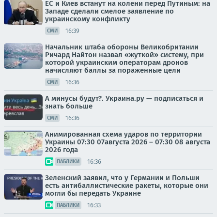
ЕС и Киев встанут на колени перед Путиным: на
Западе сделали смелое заявление по
украинскому конфликту
16:39
СМИ
Начальник штаба обороны Великобритании
Ричард Найтон назвал «жуткой» систему, при
которой украинским операторам дронов
начисляют баллы за пораженные цели
16:36
СМИ
А минусы будут?. Украина.ру — подписаться и
знать больше
16:36
СМИ
Анимированная схема ударов по территории
Украины 07:30 07августа 2026 – 07:30 08 августа
2026 года
16:36
ПАБЛИКИ
Зеленский заявил, что у Германии и Польши
есть антибаллистические ракеты, которые они
могли бы передать Украине
16:33
ПАБЛИКИ