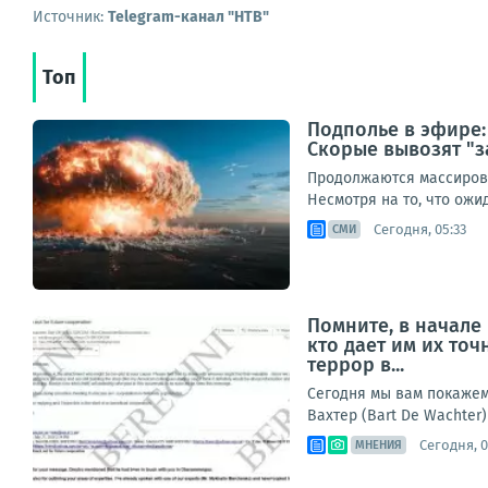
Источник:
Telegram-канал "НТВ"
Топ
Подполье в эфире:
Скорые вывозят "з
Продолжаются массирова
Несмотря на то, что ож
Сегодня, 05:33
СМИ
Помните, в начале
кто дает им их то
террор в...
Сегодня мы вам покажем 
Вахтер (Bart De Wachter)
Сегодня, 0
МНЕНИЯ