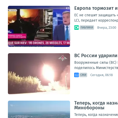
Европа тормозит и
ЕС не спешит защищать 
LCI, передает корреспон
Вчера, 23:00
ПАБЛИКИ
ВС России ударили
Вооруженные силы (ВС) 
поделилось Министерство
Сегодня, 06:18
СМИ
Теперь, когда наз
Минобороны
Теперь, когда назначен