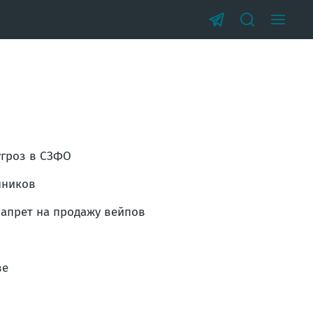
угроз в СЗФО
нников
запрет на продажу вейпов
ве