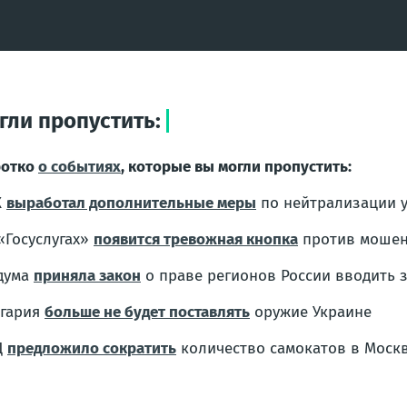
гли пропустить:
ротко
о событиях
, которые вы могли пропустить:
К
выработал дополнительные меры
по нейтрализации 
«Госуслугах»
появится тревожная кнопка
против моше
дума
приняла закон
о праве регионов России вводить 
гария
больше не будет поставлять
оружие Украине
Д
предложило сократить
количество самокатов в Моск