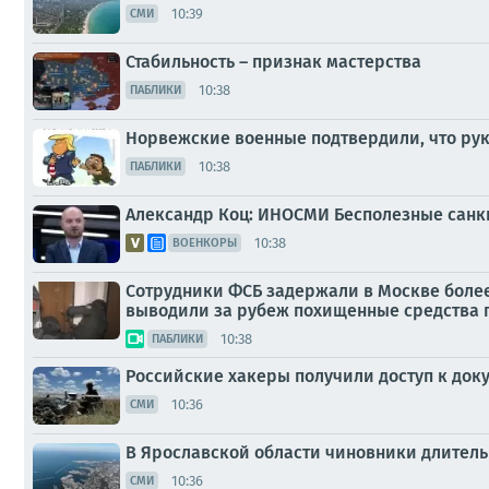
10:39
СМИ
Стабильность – признак мастерства
10:38
ПАБЛИКИ
Норвежские военные подтвердили, что ру
10:38
ПАБЛИКИ
Александр Коц: ИНОСМИ Бесполезные санк
10:38
ВОЕНКОРЫ
Сотрудники ФСБ задержали в Москве боле
выводили за рубеж похищенные средства 
10:38
ПАБЛИКИ
Российские хакеры получили доступ к док
10:36
СМИ
В Ярославской области чиновники длитель
10:36
СМИ