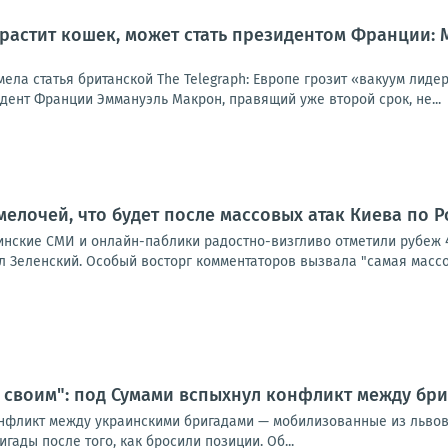
 растит кошек, может стать президентом Франции:
мела статья британской The Telegraph: Европе грозит «вакуум лид
идент Франции Эммануэль Макрон, правящий уже второй срок, не...
мелочей, что будет после массовых атак Киева по 
аинские СМИ и онлайн-паблики радостно-визгливо отметили рубеж 
 Зеленский. Особый восторг комментаторов вызвала "самая массов
 своим": под Сумами вспыхнул конфликт между бри
нфликт между украинскими бригадами — мобилизованные из львов
гады после того, как бросили позиции. Об...