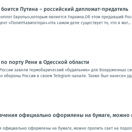
 боится Путина – российский дипломат-предатель
«оплот Европы»,которым является Украина.Об этом предавший Ро
дент «ПолитНавигатора».«На самом деле существует то, что я мог...
 по порту Рени в Одесской области
России завели термобарический «будильник» для Вооруженных сил
 обороны России в своем Telegram-канале. Также был нанесен уда
начения официально оформлены на бумаге, можно 
ия официально оформлены на бумаге, можно пролить свет на подоп