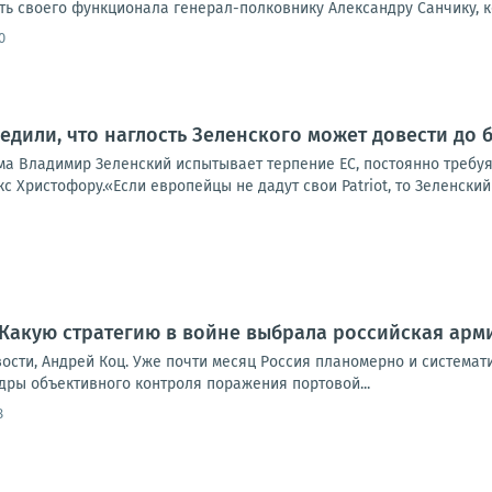
ь своего функционала генерал-полковнику Александру Санчику, ко
0
едили, что наглость Зеленского может довести до 
а Владимир Зеленский испытывает терпение ЕС, постоянно требуя 
 Христофору.«Если европейцы не дадут свои Patriot, то Зеленский 
. Какую стратегию в войне выбрала российская арм
вости, Андрей Коц. Уже почти месяц Россия планомерно и системат
дры объективного контроля поражения портовой...
8