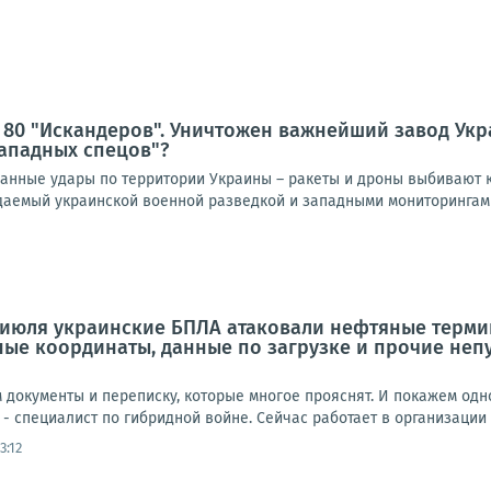
 80 "Искандеров". Уничтожен важнейший завод Ук
ападных спецов"?
нные удары по территории Украины – ракеты и дроны выбивают к
идаемый украинской военной разведкой и западными мониторингами
 июля украинские БПЛА атаковали нефтяные термин
чные координаты, данные по загрузке и прочие неп
документы и переписку, которые многое прояснят. И покажем одно
 - специалист по гибридной войне. Сейчас работает в организации H
3:12