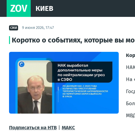
ZOV
КИЕВ
9 июня 2026, 17:47
СМИ
Коротко о событиях, которые вы мо
Ко
НА
На 
Гос
Бол
МВ
Подписаться на НТВ
|
МАКС