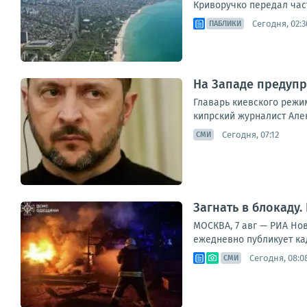
Криворучко передал част
Сегодня, 02:3
ПАБЛИКИ
На Западе предупр
Главарь киевского режим
кипрский журналист Алекс
Сегодня, 07:12
СМИ
Загнать в блокаду
МОСКВА, 7 авг — РИА Но
ежедневно публикует ка
Сегодня, 08:0
СМИ