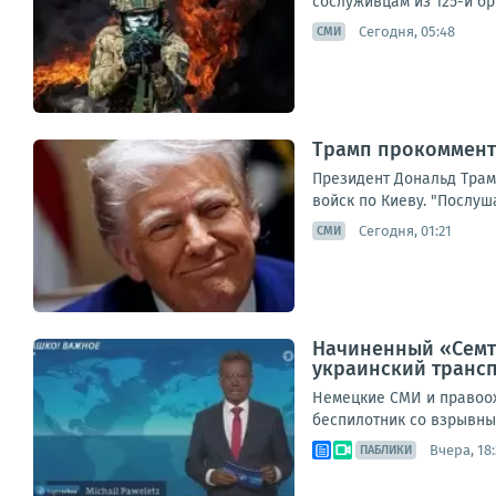
сослуживцам из 125-й бри
Сегодня, 05:48
СМИ
Трамп прокоммент
Президент Дональд Трам
войск по Киеву. "Послуша
Сегодня, 01:21
СМИ
Начиненный «Семте
украинский транс
Немецкие СМИ и правоох
беспилотник со взрывным
Вчера, 18:
ПАБЛИКИ