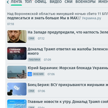
ЛЕНТА
ТОП
ОФИЦ.
ВИДЕО
СМИ
ВОЕНКОРЫ
МНЕ
Над Воронежской областью минувшей ночью сбито 11 БПЛ
подписаться и знать больше
Мы в MAX
//
Украина.ру
07:18
На Западе предупредили, что наглость Зел
07:12
СМИ
Дональд Трамп ответил на жалобы Зеленског
много
07:09
ПАБЛИКИ
Юрий Баранчик: Морская блокада Украины
07:06
МНЕНИЯ
Боец Берия: ВСУ прикрываются мирными жи
07:06
СМИ
Главные новости к утру. Дональд Трамп с
07:04
СМИ