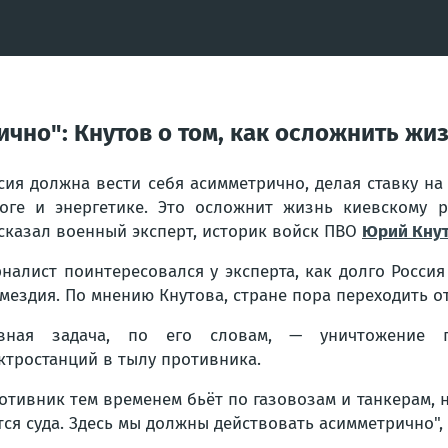
чно": Кнутов о том, как осложнить жи
сия должна вести себя асимметрично, делая ставку н
оге и энергетике. Это осложнит жизнь киевскому 
сказал военный эксперт, историк войск ПВО
Юрий Кну
налист поинтересовался у эксперта, как долго Росси
мездия. По мнению Кнутова, стране пора переходить о
авная задача, по его словам, — уничтожение п
ктростанций в тылу противника.
отивник тем временем бьёт по газовозам и танкерам, 
тся суда. Здесь мы должны действовать асимметрично",