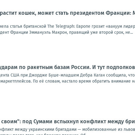
 растит кошек, может стать президентом Франции:
мела статья британской The Telegraph: Европе грозит «вакуум лид
идент Франции Эммануэль Макрон, правящий уже второй срок, не...
ударам по ракетным базам России. И тут подполко
дента США при Джордже Буше-младшем Дебра Каган сообщила, что
маркетплейсов. По её словам, настало время обратить внимание на р
 своим": под Сумами вспыхнул конфликт между бри
нфликт между украинскими бригадами — мобилизованные из львов