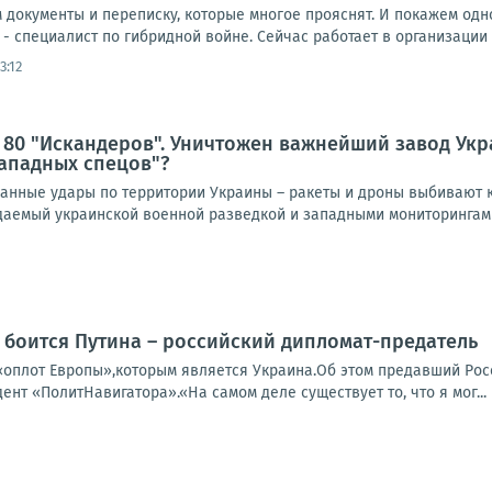
документы и переписку, которые многое прояснят. И покажем одно
 - специалист по гибридной войне. Сейчас работает в организации H
3:12
 80 "Искандеров". Уничтожен важнейший завод Ук
ападных спецов"?
нные удары по территории Украины – ракеты и дроны выбивают к
идаемый украинской военной разведкой и западными мониторингами
 боится Путина – российский дипломат-предатель
«оплот Европы»,которым является Украина.Об этом предавший Ро
дент «ПолитНавигатора».«На самом деле существует то, что я мог...