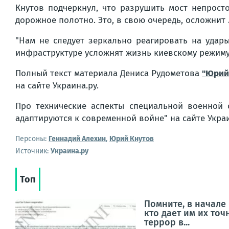
Кнутов подчеркнул, что разрушить мост непрост
дорожное полотно. Это, в свою очередь, осложнит 
"Нам не следует зеркально реагировать на уда
инфраструктуре усложнят жизнь киевскому режиму
Полный текст материала Дениса Рудометова
"Юрий 
на сайте Украина.ру.
Про технические аспекты специальной военной
адаптируются к современной войне" на сайте Украи
Персоны:
Геннадий Алехин
,
Юрий Кнутов
Источник:
Украина.ру
Топ
Помните, в начале
кто дает им их то
террор в...