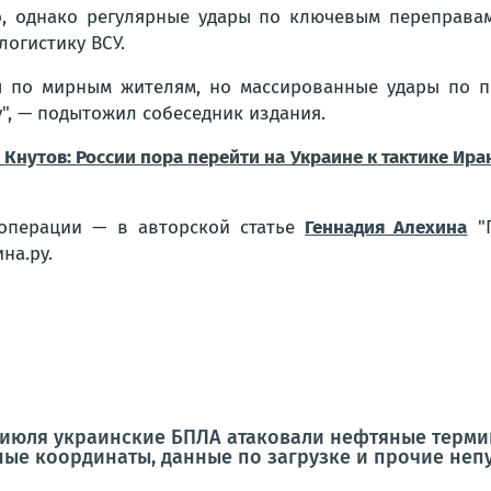
о, однако регулярные удары по ключевым переправа
логистику ВСУ.
ры по мирным жителям, но массированные удары по п
",
— подытожил собеседник издания.
Кнутов: России пора перейти на Украине к тактике Ир
 операции — в авторской статье
Геннадия Алехина
"П
на.ру.
 июля украинские БПЛА атаковали нефтяные термин
чные координаты, данные по загрузке и прочие неп