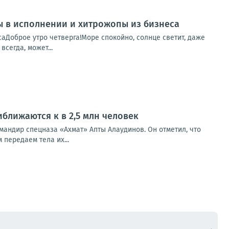
пы в исполнении и хитрожопы из бизнеса
саДоброе утро четверга!Море спокойно, солнце светит, даже
сегда, может...
ближаются к в 2,5 млн человек
мандир спецназа «Ахмат» Апты Алаудинов. Он отметил, что
 передаем тела их...