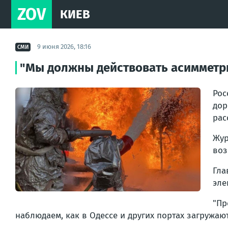
ZOV
КИЕВ
9 июня 2026, 18:16
СМИ
"Мы должны действовать асимметри
Рос
дор
рас
Жур
воз
Гл
эле
"Пр
наблюдаем, как в Одессе и других портах загружаю