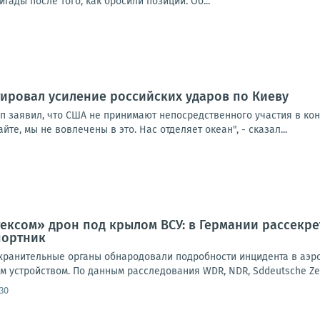
гады после того, как бросили позиции. Об...
ировал усиление российских ударов по Киеву
п заявил, что США не принимают непосредственного участия в кон
йте, мы не вовлечены в это. Нас отделяет океан", - сказал...
ксом» дрон под крылом ВСУ: в Германии рассекре
портник
ранительные органы обнародовали подробности инцидента в аэроп
 устройством. По данным расследования WDR, NDR, Sddeutsche Zeitun
30