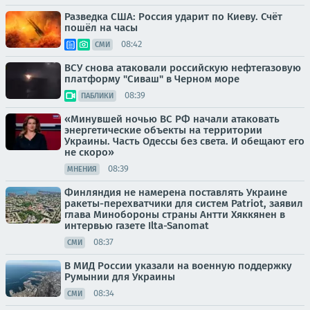
Разведка США: Россия ударит по Киеву. Счёт
пошёл на часы
08:42
СМИ
ВСУ снова атаковали российскую нефтегазовую
платформу "Сиваш" в Черном море
08:39
ПАБЛИКИ
«Минувшей ночью ВС РФ начали атаковать
энергетические объекты на территории
Украины. Часть Одессы без света. И обещают его
не скоро»
08:39
МНЕНИЯ
Финляндия не намерена поставлять Украине
ракеты-перехватчики для систем Patriot, заявил
глава Минобороны страны Антти Хяккянен в
интервью газете Ilta-Sanomat
08:37
СМИ
В МИД России указали на военную поддержку
Румынии для Украины
08:34
СМИ