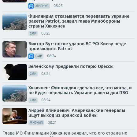
08:25
МНЕНИЯ
Финляндия отказывается передавать Украине
ракеты Patriot, заявил глава Минобороны
страны Хяккянен
08:25
СМИ
Виктор Бут: после ударов ВС РФ Киеву негде
производить Patriot
08:24
СМИ
Зеленскому предрекли потерю Одессы
08:24
СМИ
Хяккянен: Финляндия сделала все, что могла, и
не будет передавать Украине ракеты для ПВО
08:24
СМИ
Андрей Клинцевич: Американские генералы
ищут выход из иранской войны
08:21
МНЕНИЯ
Глава МО Финляндии Хяккянен заявил, что его страна не