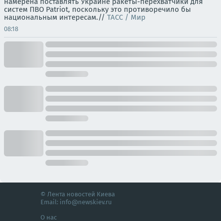
намерена поставлять Украине ракеты-перехватчики для
систем ПВО Patriot, поскольку это противоречило бы
национальным интересам.//
ТАСС / Мир
08:18
© Лента новостей Киева
Email:
info@newskiev.ru
О нас