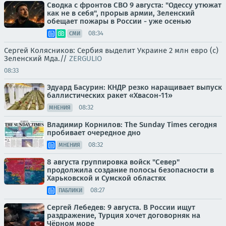
Сводка с фронтов СВО 9 августа: "Одессу утюжат
как не в себя", прорыв армии, Зеленский
обещает пожары в России - уже осенью
08:34
СМИ
Сергей Колясников: Сербия выделит Украине 2 млн евро (с)
Зеленский Мда.//
ZERGULIO
08:33
Эдуард Басурин: КНДР резко наращивает выпуск
баллистических ракет «Хвасон-11»
08:32
МНЕНИЯ
Владимир Корнилов: The Sunday Times сегодня
пробивает очередное дно
08:32
МНЕНИЯ
8 августа группировка войск "Север"
продолжила создание полосы безопасности в
Харьковской и Сумской областях
08:27
ПАБЛИКИ
Сергей Лебедев: 9 августа. В России ищут
раздражение, Турция хочет договорняк на
Чёрном море