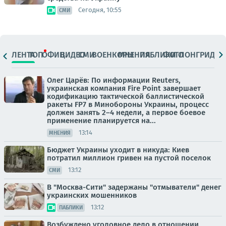
Сегодня, 10:55
СМИ
ЛЕНТА
ТОП
ОФИЦ.
ВИДЕО
СМИ
ВОЕНКОРЫ
МНЕНИЯ
ПАБЛИКИ
ФОТО
ЛОНГРИДЫ
Олег Царёв: По информации Reuters,
украинская компания Fire Point завершает
кодификацию тактической баллистической
ракеты FP7 в Минобороны Украины, процесс
должен занять 2–4 недели, а первое боевое
применение планируется на...
13:14
МНЕНИЯ
Бюджет Украины уходит в никуда: Киев
потратил миллион гривен на пустой поселок
13:12
СМИ
В "Москва-Сити" задержаны "отмыватели" денег
украинских мошенников
13:12
ПАБЛИКИ
Возбуждено уголовное дело в отношении