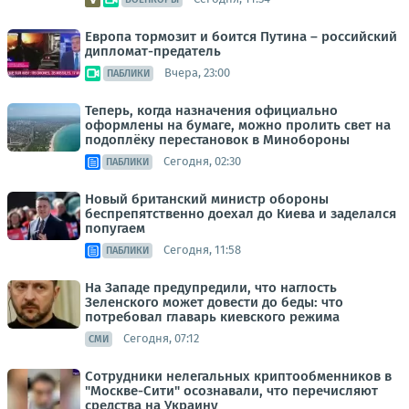
Европа тормозит и боится Путина – российский
дипломат-предатель
Вчера, 23:00
ПАБЛИКИ
Теперь, когда назначения официально
оформлены на бумаге, можно пролить свет на
подоплёку перестановок в Минобороны
Сегодня, 02:30
ПАБЛИКИ
Новый британский министр обороны
беспрепятственно доехал до Киева и заделался
попугаем
Сегодня, 11:58
ПАБЛИКИ
На Западе предупредили, что наглость
Зеленского может довести до беды: что
потребовал главарь киевского режима
Сегодня, 07:12
СМИ
Сотрудники нелегальных криптообменников в
"Москве-Сити" осознавали, что перечисляют
средства на Украину