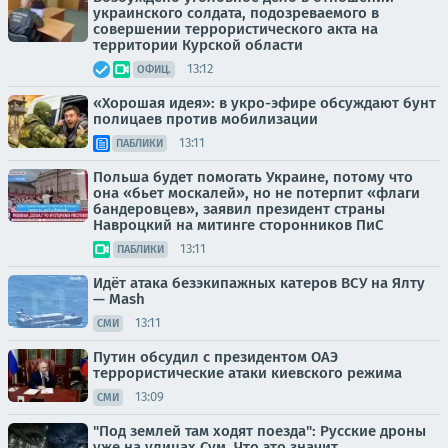
украинского солдата, подозреваемого в
совершении террористического акта на
территории Курской области
13:12
ОФИЦ.
«Хорошая идея»: в укро-эфире обсуждают бунт
полицаев против мобилизации
13:11
ПАБЛИКИ
Польша будет помогать Украине, потому что
она «бьет москалей», но не потерпит «флаги
бандеровцев», заявил президент страны
Навроцкий на митинге сторонников ПиС
13:11
ПАБЛИКИ
Идёт атака безэкипажных катеров ВСУ на Ялту
— Mash
13:11
СМИ
Путин обсудил с президентом ОАЭ
террористические атаки киевского режима
13:09
СМИ
"Под землей там ходят поезда": Русские дроны
уже на улицах Сум. Что это значит