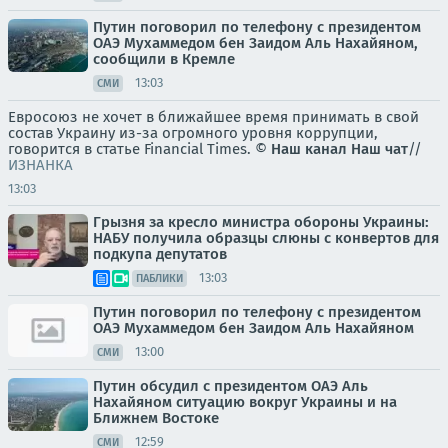
Путин поговорил по телефону с президентом
ОАЭ Мухаммедом бен Заидом Аль Нахайяном,
сообщили в Кремле
13:03
СМИ
Евросоюз не хочет в ближайшее время принимать в свой
состав Украину из-за огромного уровня коррупции,
говорится в статье Financial Times. ©
Наш канал
Наш чат
//
ИЗНАНКА
13:03
Грызня за кресло министра обороны Украины:
НАБУ получила образцы слюны с конвертов для
подкупа депутатов
13:03
ПАБЛИКИ
Путин поговорил по телефону с президентом
ОАЭ Мухаммедом бен Заидом Аль Нахайяном
13:00
СМИ
Путин обсудил с президентом ОАЭ Аль
Нахайяном ситуацию вокруг Украины и на
Ближнем Востоке
12:59
СМИ