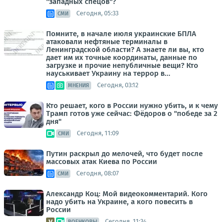
"западных спецов"?
Сегодня, 05:33
СМИ
Помните, в начале июля украинские БПЛА
атаковали нефтяные терминалы в
Ленинградской области? А знаете ли вы, кто
дает им их точные координаты, данные по
загрузке и прочие непубличные вещи? Кто
науськивает Украину на террор в...
Сегодня, 03:12
МНЕНИЯ
Кто решает, кого в России нужно убить, и к чему
Трамп готов уже сейчас: Фёдоров о "победе за 2
дня"
Сегодня, 11:09
СМИ
Путин раскрыл до мелочей, что будет после
массовых атак Киева по России
Сегодня, 08:07
СМИ
Александр Коц: Мой видеокомментарий. Кого
надо убить на Украине, а кого повесить в
России
Сегодня, 11:34
ВОЕНКОРЫ