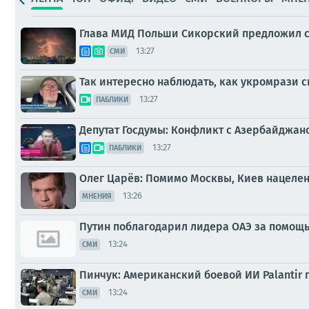
Глава МИД Польши Сикорский предложил с
13:27
СМИ
Так интересно наблюдать, как укромрази сн
13:27
ПАБЛИКИ
Депутат Госдумы: Конфликт с Азербайджа
13:27
ПАБЛИКИ
Олег Царёв: Помимо Москвы, Киев нацелен
13:26
МНЕНИЯ
Путин поблагодарил лидера ОАЭ за помощь
13:24
СМИ
Пинчук: Американский боевой ИИ Palantir 
13:24
СМИ