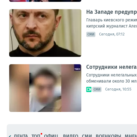
На Западе предупр
Главарь киевского режим
кипрский журналист Алекс
Сегодня, 07:12
СМИ
Сотрудники нелега
Сотрудники нелегальных 
обменивали около 30 мл
Сегодня, 10:55
СМИ
ЛЕНТА
ТОП
ОФИЦ.
ВИДЕО
СМИ
ВОЕНКОРЫ
МНЕ