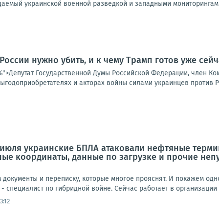
идаемый украинской военной разведкой и западными мониторингами
 России нужно убить, и к чему Трамп готов уже сейч
25%">Депутат Государственной Думы Российской Федерации, член К
ыгодоприобретателях и акторах войны силами украинцев против Ро
 июля украинские БПЛА атаковали нефтяные термин
чные координаты, данные по загрузке и прочие неп
документы и переписку, которые многое прояснят. И покажем одно
 - специалист по гибридной войне. Сейчас работает в организации H
3:12