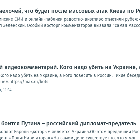
мелочей, что будет после массовых атак Киева по 
аинские СМИ и онлайн-паблики радостно-визгливо отметили рубеж 
 Зеленский. Особый восторг комментаторов вызвала "самая массов
й видеокомментарий. Кого надо убить на Украине, 
ого надо убить на Украине, а кого повесить в России. Тихие бесе
ем.https://max.ru/kots
, 11:34
 боится Путина – российский дипломат-предатель
«оплот Европы»,которым является Украина.Об этом предавший Ро
дент «ПолитНавигатора».«На самом деле существует то, что я мог...