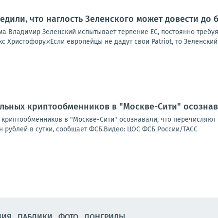
едили, что наглость Зеленского может довести до 
а Владимир Зеленский испытывает терпение ЕС, постоянно требуя 
 Христофору.«Если европейцы не дадут свои Patriot, то Зеленский 
льных криптообменников в "Москве-Сити" осознава
криптообменников в "Москве-Сити" осознавали, что перечисляют с
н рублей в сутки, сообщает ФСБ.Видео: ЦОС ФСБ России/ТАСС
НИЯ
ПАБЛИКИ
ФОТО
ЛОНГРИДЫ