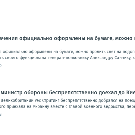
начения официально оформлены на бумаге, можно 
ия официально оформлены на бумаге, можно пролить свет на подоп
ь своего функционала генерал-полковнику Александру Санчику, ко
0
министр обороны беспрепятственно доехал до Кие
Великобритании Уэс Стритинг беспрепятственно добрался на поезд
го приехала на Украину вместе с главой военного ведомства, пере
8