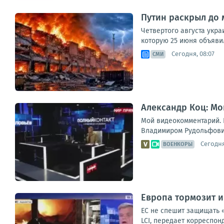
Путин раскрыл до 
Четвертого августа укр
которую 25 июня объявил
Сегодня, 08:07
СМИ
Александр Коц: Мо
Мой видеокомментарий. К
Владимиром Рудольфович
Сегодня
ВОЕНКОРЫ
Европа тормозит и
ЕС не спешит защищать 
LCI, передает корреспон