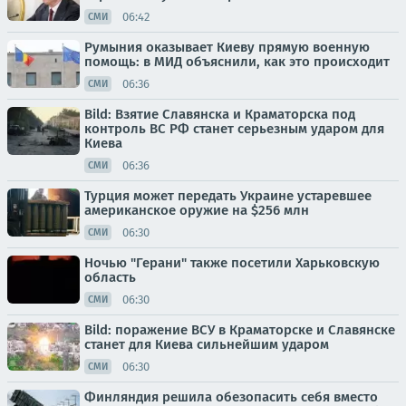
06:42
СМИ
Румыния оказывает Киеву прямую военную
помощь: в МИД объяснили, как это происходит
06:36
СМИ
Bild: Взятие Славянска и Краматорска под
контроль ВС РФ станет серьезным ударом для
Киева
06:36
СМИ
Турция может передать Украине устаревшее
американское оружие на $256 млн
06:30
СМИ
Ночью "Герани" также посетили Харьковскую
область
06:30
СМИ
Bild: поражение ВСУ в Краматорске и Славянске
станет для Киева сильнейшим ударом
06:30
СМИ
Финляндия решила обезопасить себя вместо