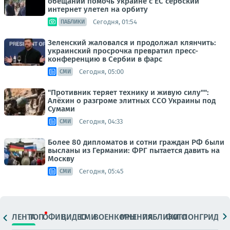
обещаний помочь Украине с ЕС сербский
интернет улетел на орбиту
Сегодня, 01:54
ПАБЛИКИ
Зеленский жаловался и продолжал клянчить:
украинский просрочка превратил пресс-
конференцию в Сербии в фарс
Сегодня, 05:00
СМИ
"Противник теряет технику и живую силу"":
Алёхин о разгроме элитных ССО Украины под
Сумами
Сегодня, 04:33
СМИ
Более 80 дипломатов и сотни граждан РФ были
высланы из Германии: ФРГ пытается давить на
Москву
Сегодня, 05:45
СМИ
ЛЕНТА
ТОП
ОФИЦ.
ВИДЕО
СМИ
ВОЕНКОРЫ
МНЕНИЯ
ПАБЛИКИ
ФОТО
ЛОНГРИДЫ