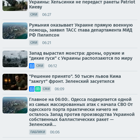
Украины: Хельсинки не передаст ракеты Patriot
Киеву
06:27
СМИ
Румыния оказывает Украине прямую военную
помощь, заявил ТАСС глава департамента МИД
РФ Пилипсон
06:21
СМИ
Запад вырастил монстра: дроны, оружие и
"дикие гуси" с Украины расползаются по миру
06:12
СМИ
"Решение принято". 50 тысяч львов Кима
"зажгут" фронт. Зеленский засуетился
06:09
СМИ
Главное на 06:00:. Одесса подвергается одной
из самых массированных атак с начала СВО От
одесского порта практически ничего не
осталось Запад против производства Украиной
собственных баллистических ракет —
Зеленский...
06:06
ПАБЛИКИ