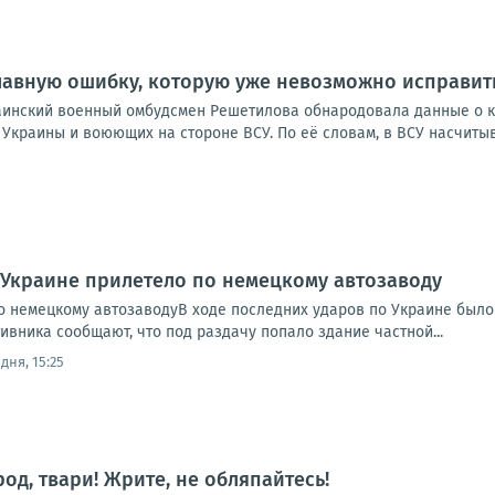
лавную ошибку, которую уже невозможно исправит
украинский военный омбудсмен Решетилова обнародовала данные о 
краины и воюющих на стороне ВСУ. По её словам, в ВСУ насчитыва
 Украине прилетело по немецкому автозаводу
о немецкому автозаводуВ ходе последних ударов по Украине был
ивника сообщают, что под раздачу попало здание частной...
дня, 15:25
род, твари! Жрите, не обляпайтесь!