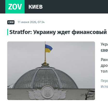
ZOV
КИЕВ
11 июня 2026, 07:34
СМИ
Stratfor: Украину ждет финансовый
Укр
соо
Ран
дро
тол
Пер
Ист