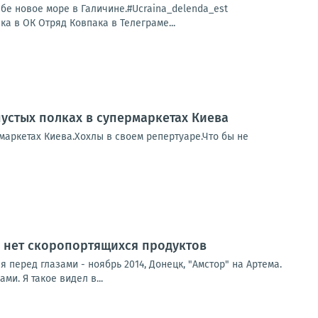
бе новое море в Галичине.#Ucraina_delenda_est
 в ОК Отряд Ковпака в Телеграме...
пустых полках в супермаркетах Киева
рмаркетах Киева.Хохлы в своем репертуаре.Что бы не
, нет скоропортящихся продуктов
 перед глазами - ноябрь 2014, Донецк, "Амстор" на Артема.
и. Я такое видел в...