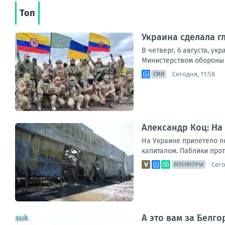
Топ
Украина сделала г
В четверг, 6 августа, 
Министерством обороны У
Сегодня, 11:58
СМИ
Александр Коц: На
На Украине прилетело п
капиталом. Паблики прот
Сего
ВОЕНКОРЫ
А это вам за Белго