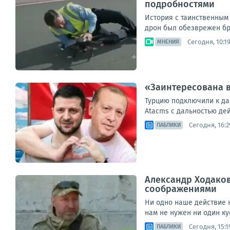
подробностями
История с таинственным 
дрон был обезврежен бра
Сегодня, 10:1
МНЕНИЯ
«Заинтересована 
Турцию подключили к да
Atacms с дальностью дейс
Сегодня, 16:2
ПАБЛИКИ
Александр Ходаков
соображениями
Ни одно наше действие 
нам не нужен ни один ку
Сегодня, 15:1
ПАБЛИКИ