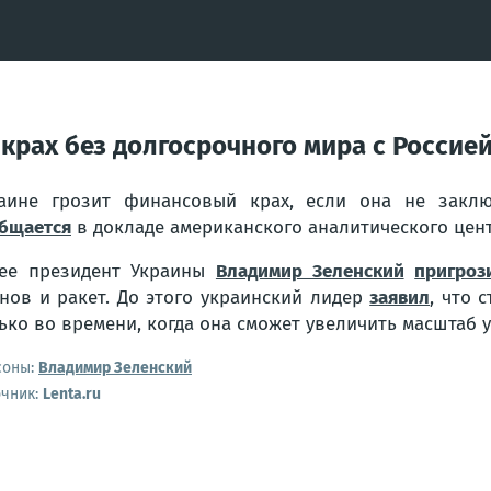
 крах без долгосрочного мира с Россие
аине грозит финансовый крах, если она не заклю
бщается
в докладе американского аналитического центр
ее президент Украины
Владимир Зеленский
пригроз
нов и ракет. До этого украинский лидер
заявил
, что 
ько во времени, когда она сможет увеличить масштаб у
соны:
Владимир Зеленский
очник:
Lenta.ru