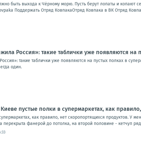
жно быть выхода к Чёрному морю. Пусть берут лопаты и копают се
vpaka Поддержать Отряд КовпакаОтряд Ковпака в ВК Отряд Ковпака
ожила Россия»: такие таблички уже появляются на 
Россия»: такие таблички уже появляются на пустых полках в супе
егда один.
 Киеве пустые полки в супермаркетах, как правило
супермаркетах, как правило, нет скоропортящихся продуктов. У меня
 перекрыта фанерой до потолка, на второй половине - кетчуп рядам
:33