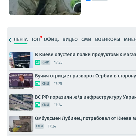
ЛЕНТА
ТОП
ОФИЦ.
ВИДЕО
СМИ
ВОЕНКОРЫ
МНЕ
В Киеве опустели полки продуктовых мага
17:25
СМИ
Вучич отрицает разворот Сербии в сторон
17:25
СМИ
ВС РФ поразили ж/д инфраструктуру Украи
17:24
СМИ
Омбудсмен Лубинец потребовал от Киева 
17:24
СМИ