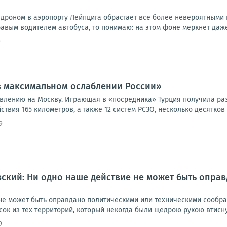
дроном в аэропорту Лейпцига обрастает все более невероятными п
вым водителем автобуса, то понимаю: на этом фоне меркнет даже 
9
в максимальном ослаблении России»
влению на Москву. Играющая в «посредника» Турция получила ра
твия 165 километров, а также 12 систем РСЗО, несколько десятков т
9
ский: Ни одно наше действие не может быть опра
не может быть оправдано политическими или техническими сообра
сок из тех территорий, который некогда были щедрою рукою втисну
9