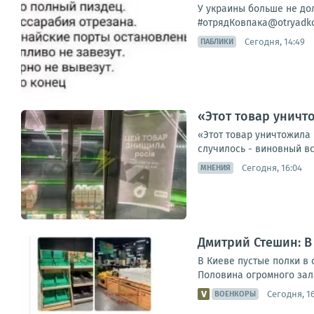
У украины больше не дол
#отрядКовпака@otryadko
Сегодня, 14:49
ПАБЛИКИ
«Этот товар уничт
«Этот товар уничтожила 
случилось - виновный вс
Сегодня, 16:04
МНЕНИЯ
Дмитрий Стешин: В
В Киеве пустые полки в 
Половина огромного зала
Сегодня, 16
ВОЕНКОРЫ