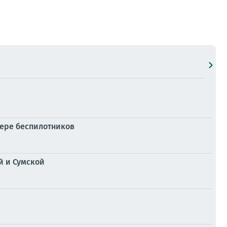
фере беспилотников
й и Сумской