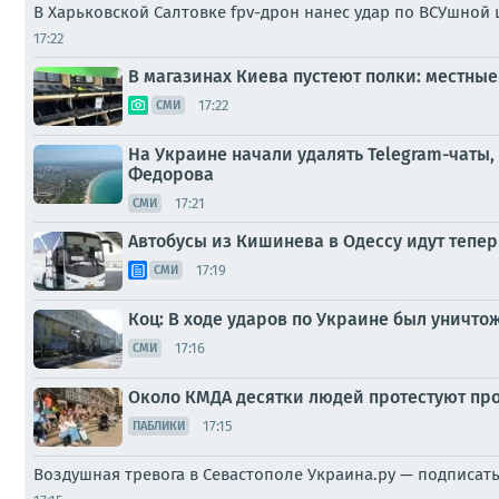
В Харьковской Салтовке fpv-дрон нанес удар по ВСУшной
17:22
В магазинах Киева пустеют полки: местные
17:22
СМИ
На Украине начали удалять Telegram-чаты
Федорова
17:21
СМИ
Автобусы из Кишинева в Одессу идут тепер
17:19
СМИ
Коц: В ходе ударов по Украине был уничто
17:16
СМИ
Около КМДА десятки людей протестуют прот
17:15
ПАБЛИКИ
Воздушная тревога в Севастополе Украина.ру — подписат