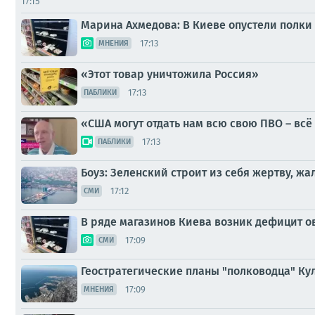
17:15
Марина Ахмедова: В Киеве опустели полки м
17:13
МНЕНИЯ
«Этот товар уничтожила Россия»
17:13
ПАБЛИКИ
«США могут отдать нам всю свою ПВО – всё
17:13
ПАБЛИКИ
Боуз: Зеленский строит из себя жертву, жа
17:12
СМИ
В ряде магазинов Киева возник дефицит ов
17:09
СМИ
Геостратегические планы "полководца" Ку
17:09
МНЕНИЯ