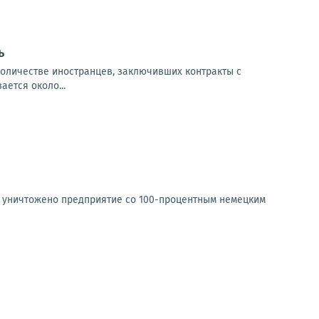
ь
количестве иностранцев, заключивших контракты с
ется около...
о уничтожено предприятие со 100-процентным немецким