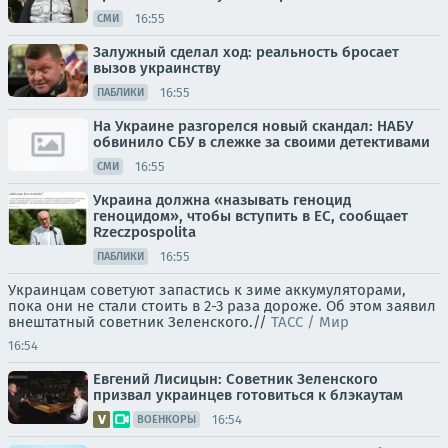
16:55
СМИ
Залужный сделал ход: реальность бросает
вызов украинству
16:55
ПАБЛИКИ
На Украине разгорелся новый скандал: НАБУ
обвинило СБУ в слежке за своими детективами
16:55
СМИ
Украина должна «называть геноцид
геноцидом», чтобы вступить в ЕС, сообщает
Rzeczpospolita
16:55
ПАБЛИКИ
Украинцам советуют запастись к зиме аккумуляторами,
пока они не стали стоить в 2-3 раза дороже. Об этом заявил
внештатный советник Зеленского.//
ТАСС / Мир
16:54
Евгений Лисицын: Советник Зеленского
призвал украинцев готовиться к блэкаутам
16:54
ВОЕНКОРЫ