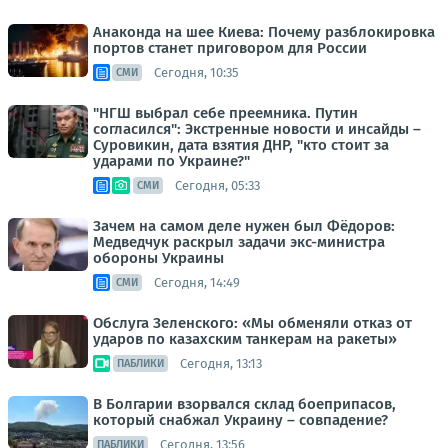
Анаконда на шее Киева: Почему разблокировка
портов станет приговором для России
Сегодня, 10:35
СМИ
"НГШ выбрал себе преемника. Путин
согласился": Экстренные новости и инсайды –
Суровикин, дата взятия ДНР, "кто стоит за
ударами по Украине?"
Сегодня, 05:33
СМИ
Зачем на самом деле нужен был Фёдоров:
Медведчук раскрыл задачи экс-министра
обороны Украины
Сегодня, 14:49
СМИ
Обслуга Зеленского: «Мы обменяли отказ от
ударов по казахским танкерам на ракеты»
Сегодня, 13:13
ПАБЛИКИ
В Болгарии взорвался склад боеприпасов,
который снабжал Украину – совпадение?
Сегодня, 13:56
ПАБЛИКИ