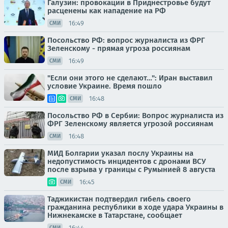
Галузин: провокации в Приднестровье будут
расценены как нападение на РФ
16:49
СМИ
Посольство РФ: вопрос журналиста из ФРГ
Зеленскому - прямая угроза россиянам
16:49
СМИ
"Если они этого не сделают…": Иран выставил
условие Украине. Время пошло
16:48
СМИ
Посольство РФ в Сербии: Вопрос журналиста из
ФРГ Зеленскому является угрозой россиянам
16:48
СМИ
МИД Болгарии указал послу Украины на
недопустимость инцидентов с дронами ВСУ
после взрыва у границы с Румынией 8 августа
16:45
СМИ
Таджикистан подтвердил гибель своего
гражданина республики в ходе удара Украины в
Нижнекамске в Татарстане, сообщает
16:44
СМИ