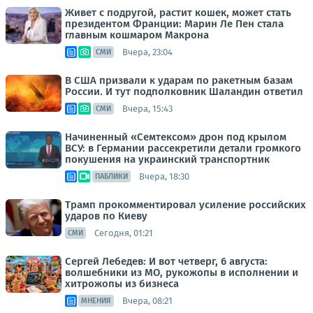
Живет с подругой, растит кошек, может стать
президентом Франции: Марин Ле Пен стала
главным кошмаром Макрона
Вчера, 23:04
СМИ
В США призвали к ударам по ракетным базам
России. И тут подполковник Шаландин ответил
Вчера, 15:43
СМИ
Начиненный «Семтексом» дрон под крылом
ВСУ: в Германии рассекретили детали громкого
покушения на украинский транспортник
Вчера, 18:30
ПАБЛИКИ
Трамп прокомментировал усиление российских
ударов по Киеву
Сегодня, 01:21
СМИ
Сергей Лебедев: И вот четверг, 6 августа:
волшебники из МО, рукожопы в исполнении и
хитрожопы из бизнеса
Вчера, 08:21
МНЕНИЯ