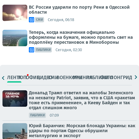
ВС России ударили по порту Рени в Одесской
области
Сегодня, 06:18
СМИ
Теперь, когда назначения официально
оформлены на бумаге, можно пролить свет на
подоплёку перестановок в Минобороны
Сегодня, 02:30
ПАБЛИКИ
ЛЕНТА
ТОП
ОФИЦ.
ВИДЕО
СМИ
ВОЕНКОРЫ
МНЕНИЯ
ПАБЛИКИ
ФОТО
ЛОНГРИДЫ
Дональд Трамп ответил на жалобы Зеленского
на нехватку Patriot, заявив, что в США «ракетам
тоже есть применение», а Киеву Байден и так
отдал слишком много
07:09
ПАБЛИКИ
Юрий Баранчик: Морская блокада Украины: как
удары по портам Одессы обрушили
металлургию и экспорт