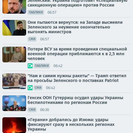
Зеленский: Украина подготовит «специальную
санкционную операцию» против России
06:57
ПАБЛИКИ
Они пытаются вернутся: на Западе высмеяли
Зеленского за неумение окончательно
выгонять министров
06:57
СМИ
Потери ВСУ за время проведения специальной
военной операции приближаются к в 2,5 млн
человек
06:42
ПАБЛИКИ
"Нам и самим нужны ракеты" — Трамп ответил
на просьбы Зеленского о поставках Patriot
06:42
СМИ
Генсек ООН Гутерриш осудил удары Украины
беспилотниками по регионам России
06:30
СМИ
«Герани» добрались до Изюма: удары
фиксируют сразу в нескольких регионах
Украины