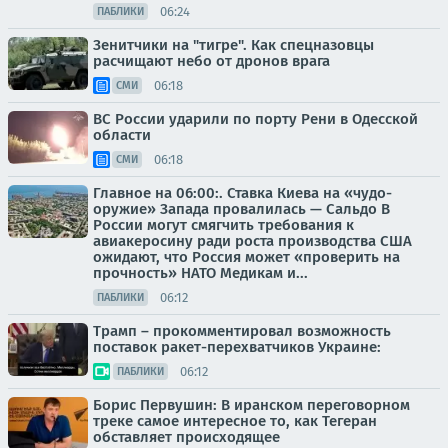
06:24
ПАБЛИКИ
Зенитчики на "тигре". Как спецназовцы
расчищают небо от дронов врага
06:18
СМИ
ВС России ударили по порту Рени в Одесской
области
06:18
СМИ
Главное на 06:00:. Ставка Киева на «чудо-
оружие» Запада провалилась — Сальдо В
России могут смягчить требования к
авиакеросину ради роста производства США
ожидают, что Россия может «проверить на
прочность» НАТО Медикам и...
06:12
ПАБЛИКИ
Трамп – прокомментировал возможность
поставок ракет-перехватчиков Украине:
06:12
ПАБЛИКИ
Борис Первушин: В иранском переговорном
треке самое интересное то, как Тегеран
обставляет происходящее