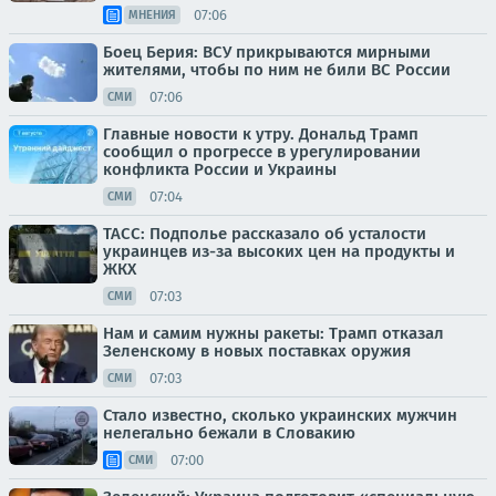
07:06
МНЕНИЯ
Боец Берия: ВСУ прикрываются мирными
жителями, чтобы по ним не били ВС России
07:06
СМИ
Главные новости к утру. Дональд Трамп
сообщил о прогрессе в урегулировании
конфликта России и Украины
07:04
СМИ
ТАСС: Подполье рассказало об усталости
украинцев из-за высоких цен на продукты и
ЖКХ
07:03
СМИ
Нам и самим нужны ракеты: Трамп отказал
Зеленскому в новых поставках оружия
07:03
СМИ
Стало известно, сколько украинских мужчин
нелегально бежали в Словакию
07:00
СМИ