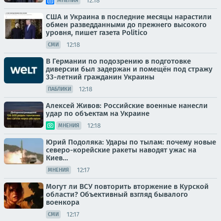
12:18
МНЕНИЯ
США и Украина в последние месяцы нарастили
обмен разведданными до прежнего высокого
уровня, пишет газета Politico
12:18
СМИ
В Германии по подозрению в подготовке
диверсии был задержан и помещён под стражу
33-летний гражданин Украины
12:18
ПАБЛИКИ
Алексей Живов: Российские военные нанесли
удар по объектам на Украине
12:18
МНЕНИЯ
Юрий Подоляка: Удары по тылам: почему новые
северо-корейские ракеты наводят ужас на
Киев…
12:17
МНЕНИЯ
Могут ли ВСУ повторить вторжение в Курской
области? Объективный взгляд бывалого
военкора
12:17
СМИ