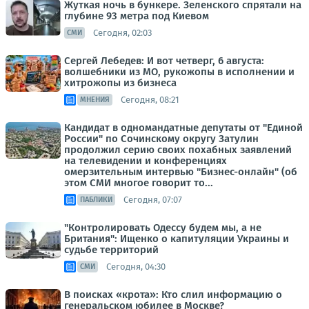
Жуткая ночь в бункере. Зеленского спрятали на
глубине 93 метра под Киевом
Сегодня, 02:03
СМИ
Сергей Лебедев: И вот четверг, 6 августа:
волшебники из МО, рукожопы в исполнении и
хитрожопы из бизнеса
Сегодня, 08:21
МНЕНИЯ
Кандидат в одномандатные депутаты от "Единой
России" по Сочинскому округу Затулин
продолжил серию своих похабных заявлений
на телевидении и конференциях
омерзительным интервью "Бизнес-онлайн" (об
этом СМИ многое говорит то...
Сегодня, 07:07
ПАБЛИКИ
"Контролировать Одессу будем мы, а не
Британия": Ищенко о капитуляции Украины и
судьбе территорий
Сегодня, 04:30
СМИ
В поисках «крота»: Кто слил информацию о
генеральском юбилее в Москве?