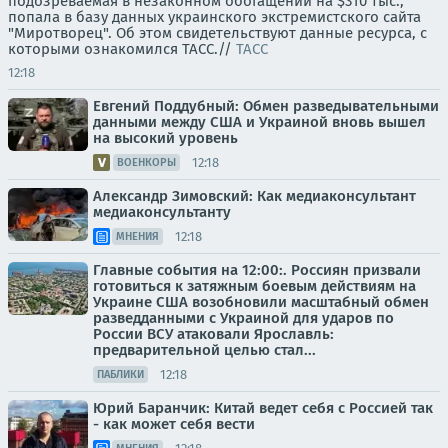
подозреваемая в незаконном обогащении на $310 тыс.,
попала в базу данных украинского экстремистского сайта
"Миротворец". Об этом свидетельствуют данные ресурса, с
которыми ознакомился ТАСС.//
ТАСС
12:18
Евгений Поддубный: Обмен разведывательными
данными между США и Украиной вновь вышел
на высокий уровень
12:18
ВОЕНКОРЫ
Александр Зимовский: Как медиаконсультант
медиаконсультанту
12:18
МНЕНИЯ
Главные события на 12:00:. Россиян призвали
готовиться к затяжным боевым действиям на
Украине США возобновили масштабный обмен
разведданными с Украиной для ударов по
России ВСУ атаковали Ярославль:
предварительной целью стал...
12:18
ПАБЛИКИ
Юрий Баранчик: Китай ведет себя с Россией так
- как может себя вести