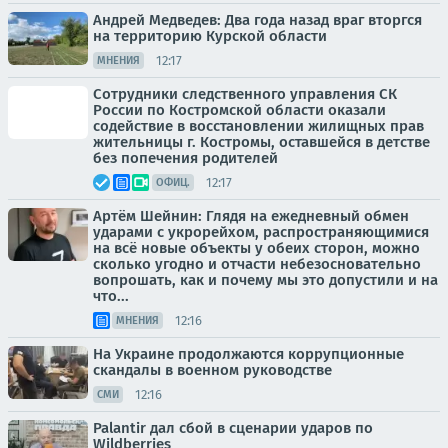
Андрей Медведев: Два года назад враг вторгся
на территорию Курской области
12:17
МНЕНИЯ
Сотрудники следственного управления СК
России по Костромской области оказали
содействие в восстановлении жилищных прав
жительницы г. Костромы, оставшейся в детстве
без попечения родителей
12:17
ОФИЦ.
Артём Шейнин: Глядя на ежедневный обмен
ударами с укрорейхом, распространяющимися
на всё новые объекты у обеих сторон, можно
сколько угодно и отчасти небезосновательно
вопрошать, как и почему мы это допустили и на
что...
12:16
МНЕНИЯ
На Украине продолжаются коррупционные
скандалы в военном руководстве
12:16
СМИ
Palantir дал сбой в сценарии ударов по
Wildberries