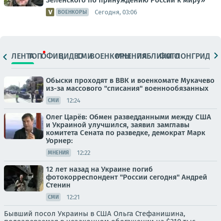
Зеленского по принуждению России к миру»
Сегодня, 03:06
ВОЕНКОРЫ
ЛЕНТА
ТОП
ОФИЦ.
ВИДЕО
СМИ
ВОЕНКОРЫ
МНЕНИЯ
ПАБЛИКИ
ФОТО
ЛОНГРИДЫ
Обыски проходят в ВВК и военкомате Мукачево
из-за массового "списания" военнообязанных
12:24
СМИ
Олег Царёв: Обмен разведданными между США
и Украиной улучшился, заявил замглавы
комитета Сената по разведке, демократ Марк
Уорнер:
12:22
МНЕНИЯ
12 лет назад на Украине погиб
фотокорреспондент "России сегодня" Андрей
Стенин
12:21
СМИ
Бывший посол Украины в США Ольга Стефанишина,