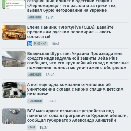
сегодняшний прилет в одесский стадион
«Черноморец» - это расплата за грехи тех,
вызвал бурю негодования на Украине
18:41
МНЕНИЯ
Елена Панина: 19FortyFive (США): Давайте
предложим русским перемирие — авось
согласятся!
18:41
МНЕНИЯ
Владислав Шурыгин: Украина Производитель
средств индивидуальной защиты Delta Plus
сообщает, что его крупнейший склад и офисные
помещения полностью уничтожены обстрелом
18:40
МНЕНИЯ
А вот еще одна компания отчиталась об
уничтожении склада с мирно спящим детским
питанием:
18:40
ПАБЛИКИ
ВСУ маскируют взрывные устройства под
пакеты от сока в приграничье Курской области,
сообщил губернатор Александр Хинштейн
18:37
СМИ