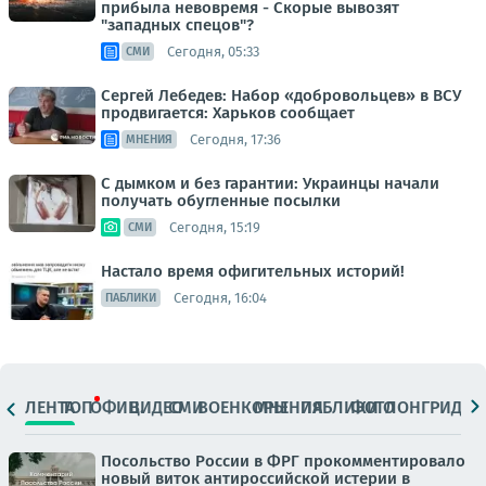
прибыла невовремя - Скорые вывозят
"западных спецов"?
Сегодня, 05:33
СМИ
Сергей Лебедев: Набор «добровольцев» в ВСУ
продвигается: Харьков сообщает
Сегодня, 17:36
МНЕНИЯ
С дымком и без гарантии: Украинцы начали
получать обугленные посылки
Сегодня, 15:19
СМИ
Настало время офигительных историй!
Сегодня, 16:04
ПАБЛИКИ
ЛЕНТА
ТОП
ОФИЦ.
ВИДЕО
СМИ
ВОЕНКОРЫ
МНЕНИЯ
ПАБЛИКИ
ФОТО
ЛОНГРИДЫ
Посольство России в ФРГ прокомментировало
новый виток антироссийской истерии в