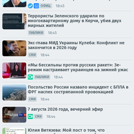
18:45
ОФИЦ.
Террористы Зеленского ударили по
многоквартирному дому в Керчи, убив двух
мирных жителей
18:45
ПАБЛИКИ
Экс-глава МИД Украины Кулеба: Конфликт не
закончится в 2026 году
18:44
СМИ
«Мы бессильны против русских ракет»: Зе-
режим настраивает украинцев на зимний ужас
18:44
ПАБЛИКИ
Посольство России назвало инцидент с БПЛА в
ФРГ наспех состряпанной провокацией
18:44
СМИ
7 августа 2026 года, вечерний эфир
18:44
СМИ
Юлия Витязева: Мой пост о том, что