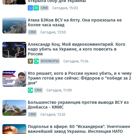
открыла сбор для Украины
Сегодня, 15:03
СМИ
Атака БЭКов ВСУ на Ялту. Она произошла не
более часа назад
Сегодня, 13:50
СМИ
Александр Коц: Мой видеокомментарий. Кого
надо убить на Украине, а кого повесить в
России
Сегодня, 11:34
ВОЕНКОРЫ
Кто решает, кого в России нужно убить, и к чему
Трамп готов уже сейчас: Фёдоров о "победе за 2
дня"
Сегодня, 11:09
СМИ
Большинство украинцев против вывода ВСУ из
Донбасса - КМИС
Сегодня, 13:32
СМИ
Подполье в эфире: 80 "Искандеров". Уничтожен
важнейший завод Украины. Инспекция НАТО