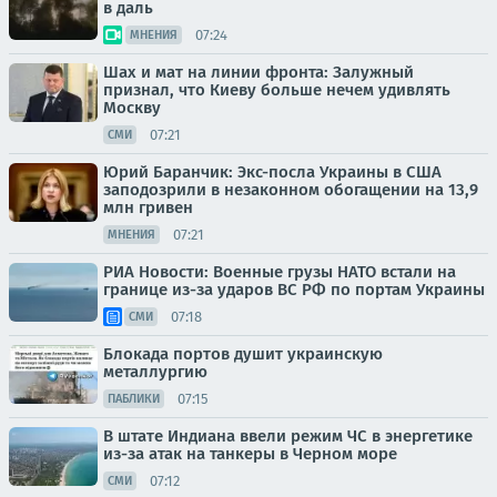
в даль
07:24
МНЕНИЯ
Шах и мат на линии фронта: Залужный
признал, что Киеву больше нечем удивлять
Москву
07:21
СМИ
Юрий Баранчик: Экс-посла Украины в США
заподозрили в незаконном обогащении на 13,9
млн гривен
07:21
МНЕНИЯ
РИА Новости: Военные грузы НАТО встали на
границе из-за ударов ВС РФ по портам Украины
07:18
СМИ
Блокада портов душит украинскую
металлургию
07:15
ПАБЛИКИ
В штате Индиана ввели режим ЧС в энергетике
из-за атак на танкеры в Черном море
07:12
СМИ