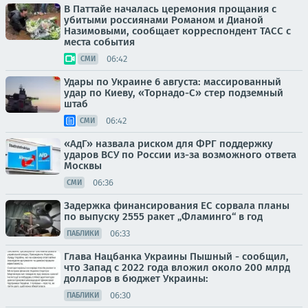
В Паттайе началась церемония прощания с
убитыми россиянами Романом и Дианой
Назимовыми, сообщает корреспондент ТАСС с
места события
06:42
СМИ
Удары по Украине 6 августа: массированный
удар по Киеву, «Торнадо-С» стер подземный
штаб
06:42
СМИ
«АдГ» назвала риском для ФРГ поддержку
ударов ВСУ по России из-за возможного ответа
Москвы
06:36
СМИ
Задержка финансирования ЕС сорвала планы
по выпуску 2555 ракет „Фламинго“ в год
06:33
ПАБЛИКИ
Глава Нацбанка Украины Пышный - сообщил,
что Запад с 2022 года вложил около 200 млрд
долларов в бюджет Украины:
06:30
ПАБЛИКИ