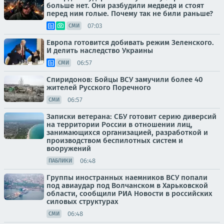
больше нет. Они разбудили медведя и стоят
перед ним голые. Почему так не били раньше?
07:03
СМИ
Европа готовится добивать режим Зеленского.
И делить наследство Украины
06:57
СМИ
Спиридонов: Бойцы ВСУ замучили более 40
жителей Русского Поречного
06:57
СМИ
Записки ветерана: СБУ готовит серию диверсий
на территории России в отношении лиц,
занимающихся организацией, разработкой и
производством беспилотных систем и
вооружений
06:48
ПАБЛИКИ
Группы иностранных наемников ВСУ попали
под авиаудар под Волчанском в Харьковской
области, сообщили РИА Новости в российских
силовых структурах
06:48
СМИ