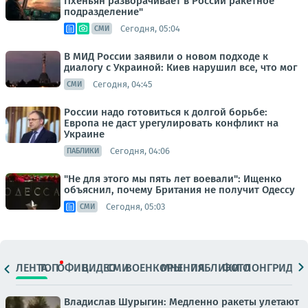
Пхеньян разворачивает в России ракетное
подразделение"
Сегодня, 05:04
СМИ
В МИД России заявили о новом подходе к
диалогу с Украиной: Киев нарушил все, что мог
Сегодня, 04:45
СМИ
России надо готовиться к долгой борьбе:
Европа не даст урегулировать конфликт на
Украине
Сегодня, 04:06
ПАБЛИКИ
"Не для этого мы пять лет воевали": Ищенко
объяснил, почему Британия не получит Одессу
Сегодня, 05:03
СМИ
ЛЕНТА
ТОП
ОФИЦ.
ВИДЕО
СМИ
ВОЕНКОРЫ
МНЕНИЯ
ПАБЛИКИ
ФОТО
ЛОНГРИДЫ
Владислав Шурыгин: Медленно ракеты улетают