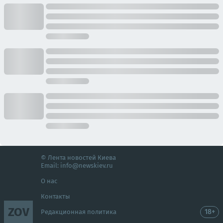
© Лента новостей Киева
Email:
info@newskiev.ru
О нас
Контакты
ZOV
18+
Редакционная политика