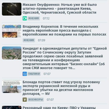
Михаил Онуфриенко: Ночью уже всё было
штатно-привычно - ракетизация Киева,
Одесской, Черниговской, Сумской области
07:12
МНЕНИЯ
Владимир Корнилов: В течение нескольких
недель европейская пресса выходила с
европейскими же пожарами на первых полосах
07:09
МНЕНИЯ
Кандидат в одномандатные депутаты от "Единой
России" по Сочинскому округу Затулин
продолжил серию своих похабных заявлений
на телевидении и конференциях
омерзительным интервью "Бизнес-онлайн" (об
этом СМИ многое говорит то...
07:07
ПАБЛИКИ
Блокада портов ставит под угрозу половину
экспорта украинской железной руды и
приносит убытки на десятки миллионов
долларов, — NV
07:07
ВОЕНКОРЫ
Рекордный удар по Киеву: ПВО у Украины