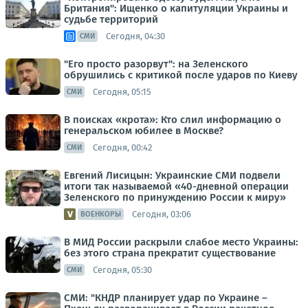
Британия": Ищенко о капитуляции Украины и
судьбе территорий
Сегодня, 04:30
СМИ
"Его просто разорвут": на Зеленского
обрушились с критикой после ударов по Киеву
Сегодня, 05:15
СМИ
В поисках «крота»: Кто слил информацию о
генеральском юбилее в Москве?
Сегодня, 00:42
СМИ
Евгений Лисицын: Украинские СМИ подвели
итоги так называемой «40-дневной операции
Зеленского по принуждению России к миру»
Сегодня, 03:06
ВОЕНКОРЫ
В МИД России раскрыли слабое место Украины:
без этого страна прекратит существование
Сегодня, 05:30
СМИ
СМИ: "КНДР планирует удар по Украине –