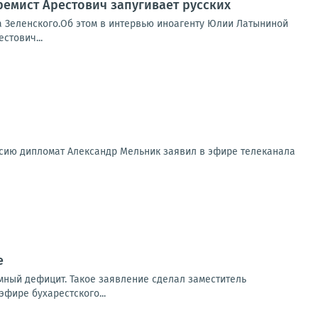
ремист Арестович запугивает русских
а Зеленского.Об этом в интервью иноагенту Юлии Латыниной
стович...
ссию дипломат Александр Мельник заявил в эфире телеканала
е
мный дефицит. Такое заявление сделал заместитель
фире бухарестского...