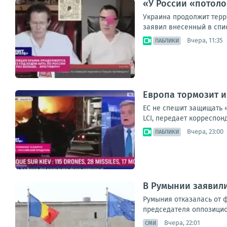
«У России «потоло
Украина продолжит терр
заявил внесенный в спис
Вчера, 11:35
ПАБЛИКИ
Европа тормозит и
ЕС не спешит защищать 
LCI, передает корреспон
Вчера, 23:00
ПАБЛИКИ
В Румынии заявили
Румыния отказалась от 
председателя оппозицион
Вчера, 22:01
СМИ