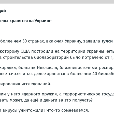
дой
гены хранятся на Украине
олее чем 30 странах, включая Украину, заявила
Тулси
 которому США построили на территории Украины чет
ов строительства биолабораторий было потрачено от 1
лихорадка, болезнь Ньюкасла, ближневосточный респ
иккетсиозы и так далее хранятся в более чем 40 биола
сирования исследований.
чии у него ядерного оружия, а террористическое гос
ть может, да ещё и деньги за это получать?
 и вирусы уничтожили? Что-то сомневаемся.