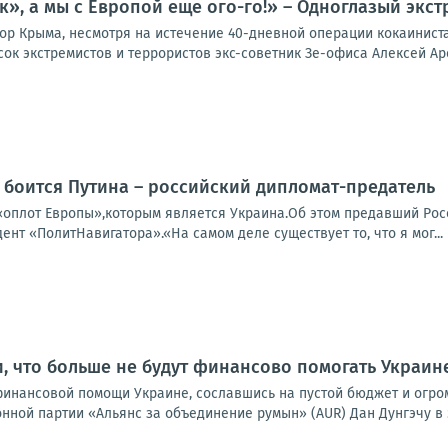
к», а мы с Европой еще ого-го!» – Одноглазый экст
ор Крыма, несмотря на истечение 40-дневной операции кокаинист
ок экстремистов и террористов экс-советник Зе-офиса Алексей Аре
 боится Путина – российский дипломат-предатель
«оплот Европы»,которым является Украина.Об этом предавший Ро
дент «ПолитНавигатора».«На самом деле существует то, что я мог...
, что больше не будут финансово помогать Украин
финансовой помощи Украине, сославшись на пустой бюджет и огро
ной партии «Альянс за объединение румын» (AUR) Дан Дунгэчу в э