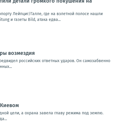
тили детали громкого покушения на
орту Лейпциг/Галле, где на взлетной полосе нашли
g и газеты Bild, атака едва...
ары возмездия
предвидел российских ответных ударов. Он самозабвенно
ных...
 Киевом
дной цели, а охрана завела главу режима под землю.
а...