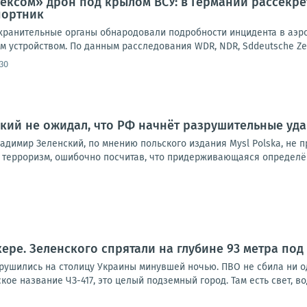
ксом» дрон под крылом ВСУ: в Германии рассекре
портник
ранительные органы обнародовали подробности инцидента в аэроп
 устройством. По данным расследования WDR, NDR, Sddeutsche Zeitun
30
нский не ожидал, что РФ начнёт разрушительные уд
адимир Зеленский, по мнению польского издания Mysl Polska, не 
 терроризм, ошибочно посчитав, что придерживающаяся определён
кере. Зеленского спрятали на глубине 93 метра под
брушились на столицу Украины минувшей ночью. ПВО не сбила ни о
ое название ЧЗ-417, это целый подземный город. Там есть свет, вод