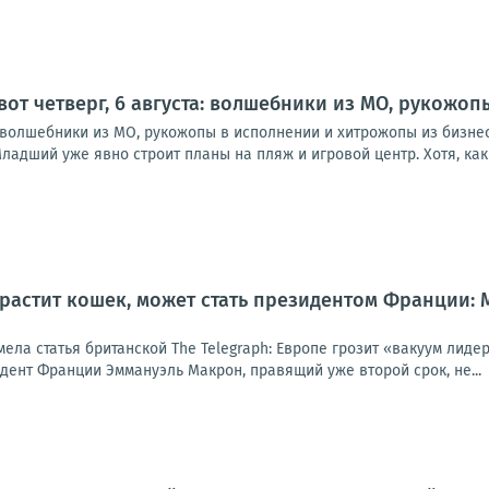
 вот четверг, 6 августа: волшебники из МО, рукожо
а: волшебники из МО, рукожопы в исполнении и хитрожопы из бизне
ладший уже явно строит планы на пляж и игровой центр. Хотя, как в
 растит кошек, может стать президентом Франции:
мела статья британской The Telegraph: Европе грозит «вакуум лид
идент Франции Эммануэль Макрон, правящий уже второй срок, не...