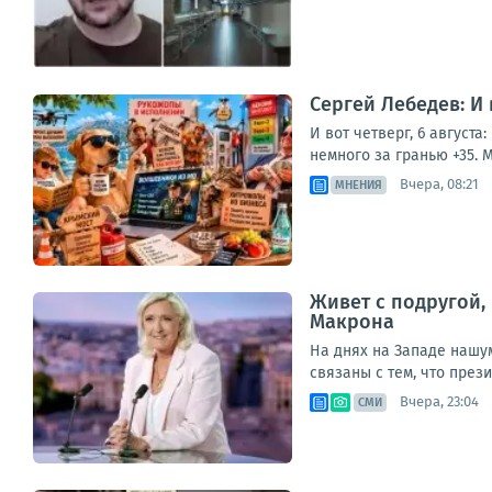
Сергей Лебедев: И
И вот четверг, 6 август
немного за гранью +35. М
Вчера, 08:21
МНЕНИЯ
Живет с подругой,
Макрона
На днях на Западе нашу
связаны с тем, что през
Вчера, 23:04
СМИ