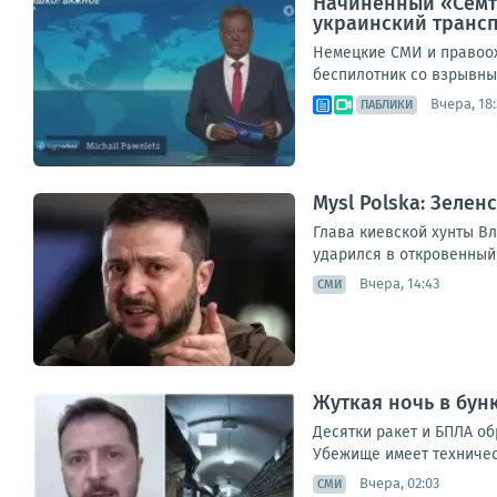
Начиненный «Семте
украинский транс
Немецкие СМИ и правоох
беспилотник со взрывным
Вчера, 18:
ПАБЛИКИ
Mysl Polska: Зеле
Глава киевской хунты Вл
ударился в откровенный
Вчера, 14:43
СМИ
Жуткая ночь в бун
Десятки ракет и БПЛА о
Убежище имеет техническ
Вчера, 02:03
СМИ