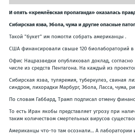
И опять «кремлёвская пропаганда» оказалась прав
Сибирская язва, Эбола, чума и другие опасные пато
Такой "букет" им помогли собрать американцы .
США финансировали свыше 120 биолабораторий в б
Офис Нацразведки опубликовал доклад, согласно
числе из средств Пентагона. На каждый из проект
Сибирская язва, туляремия, туберкулез, свиная 
синдром, лихорадки Марбург, Эбола, Ласса, чума, р
По словам Габбард, Трамп подписал отмену финан
То есть Иран якобы представляет угрозу при нали
таким количеством смертельных вирусов существова
Американцы что-то там осознали... А лаборатории