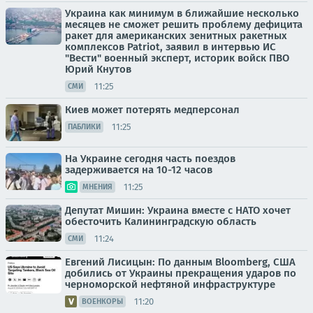
Украина как минимум в ближайшие несколько
месяцев не сможет решить проблему дефицита
ракет для американских зенитных ракетных
комплексов Patriot, заявил в интервью ИС
"Вести" военный эксперт, историк войск ПВО
Юрий Кнутов
11:25
СМИ
Киев может потерять медперсонал
11:25
ПАБЛИКИ
На Украине сегодня часть поездов
задерживается на 10-12 часов
11:25
МНЕНИЯ
Депутат Мишин: Украина вместе с НАТО хочет
обесточить Калининградскую область
11:24
СМИ
Евгений Лисицын: По данным Bloomberg, США
добились от Украины прекращения ударов по
черноморской нефтяной инфраструктуре
11:20
ВОЕНКОРЫ