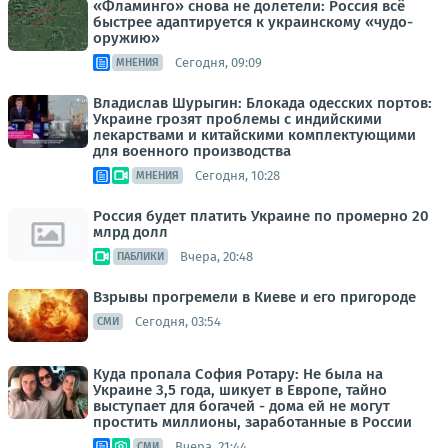
«Фламинго» снова не долетели: Россия всё
быстрее адаптируется к украинскому «чудо-
оружию»
Сегодня, 09:09
МНЕНИЯ
Владислав Шурыгин: Блокада одесских портов:
Украине грозят проблемы с индийскими
лекарствами и китайскими комплектующими
для военного производства
Сегодня, 10:28
МНЕНИЯ
Россия будет платить Украине по промерно 20
млрд долл
Вчера, 20:48
ПАБЛИКИ
Взрывы прогремели в Киеве и его пригороде
Сегодня, 03:54
СМИ
Куда пропала София Ротару: Не была на
Украине 3,5 года, шикует в Европе, тайно
выступает для богачей - дома ей не могут
простить миллионы, заработанные в России
Вчера, 21:44
СМИ