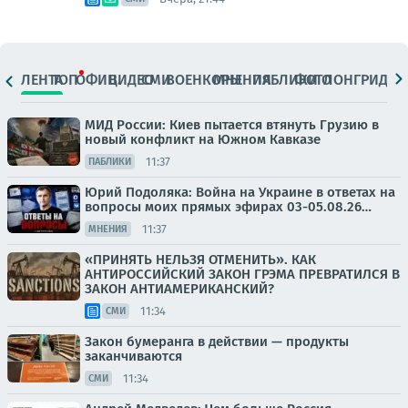
ЛЕНТА
ТОП
ОФИЦ.
ВИДЕО
СМИ
ВОЕНКОРЫ
МНЕНИЯ
ПАБЛИКИ
ФОТО
ЛОНГРИДЫ
МИД России: Киев пытается втянуть Грузию в
новый конфликт на Южном Кавказе
11:37
ПАБЛИКИ
Юрий Подоляка: Война на Украине в ответах на
вопросы моих прямых эфирах 03-05.08.26…
11:37
МНЕНИЯ
«ПРИНЯТЬ НЕЛЬЗЯ ОТМЕНИТЬ». КАК
АНТИРОССИЙСКИЙ ЗАКОН ГРЭМА ПРЕВРАТИЛСЯ В
ЗАКОН АНТИАМЕРИКАНСКИЙ?
11:34
СМИ
Закон бумеранга в действии — продукты
заканчиваются
11:34
СМИ