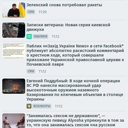
Зеленский снова потребовал ракеты
11:20
СМИ
Записки ветерана: Новая серия киевской
движухи
11:12
ПАБЛИКИ
Паблик ««Захід України News» в сети Facebook*
публикует абсолютно расистский комментарий
о крестном ходе, который совершали
прихожане Украинской православной церкви к
Почаевской лавре
11:12
СМИ
Евгений Поддубный: В ходе ночной операции
ВС РФ нанесли массированный удар
высокоточным оружием наземного
базирования по ключевым объектам в столице
Украины
11:12
ВОЕНКОРЫ
"Занималась сексом не державною", —
украинскую певицу Alyosha упрекнули в том за
то, что она занималась сексом «на русском