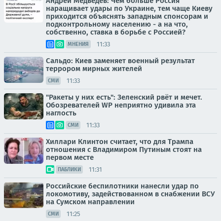
Андрей Медведев: Чем больше Россия
наращивает удары по Украине, тем чаще Киеву
приходится объяснять западным спонсорам и
подконтрольному населению - а на что,
собственно, ставка в борьбе с Россией?
11:33
МНЕНИЯ
Сальдо: Киев заменяет военный результат
террором мирных жителей
11:33
СМИ
"Ракеты у них есть": Зеленский рвёт и мечет.
Обозревателей WP неприятно удивила эта
наглость
11:33
СМИ
Хиллари Клинтон считает, что для Трампа
отношения с Владимиром Путиным стоят на
первом месте
11:31
ПАБЛИКИ
Российские беспилотники нанесли удар по
локомотиву, задействованном в снабжении ВСУ
на Сумском направлении
11:25
СМИ