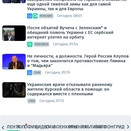
ещё одной тяжёлой зимы как для самой
Украины, так и для Европы
Сегодня, 08:01
МНЕНИЯ
После объятий Вучича с Зеленским* и
обещаний помочь Украине с ЕС сербский
интернет улетел на орбиту
Сегодня, 01:54
ПАБЛИКИ
Не личности, а должности. Герой России Клупов
о том, чем закончится противостояние Лямина
и "Мадьяра"
Сегодня, 05:19
СМИ
Украинские врачи отказывали раненому
жителю Курской области в помощи: он
содержался вместе с пленными
Сегодня, 07:15
СМИ
ЛЕНТА
ТОП
ОФИЦ.
ВИДЕО
СМИ
ВОЕНКОРЫ
МНЕНИЯ
ПАБЛИКИ
ФОТО
ЛОНГРИДЫ