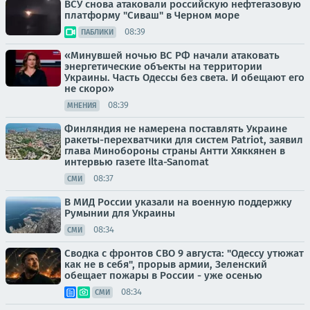
ВСУ снова атаковали российскую нефтегазовую
платформу "Сиваш" в Черном море
08:39
ПАБЛИКИ
«Минувшей ночью ВС РФ начали атаковать
энергетические объекты на территории
Украины. Часть Одессы без света. И обещают его
не скоро»
08:39
МНЕНИЯ
Финляндия не намерена поставлять Украине
ракеты-перехватчики для систем Patriot, заявил
глава Минобороны страны Антти Хяккянен в
интервью газете Ilta-Sanomat
08:37
СМИ
В МИД России указали на военную поддержку
Румынии для Украины
08:34
СМИ
Сводка с фронтов СВО 9 августа: "Одессу утюжат
как не в себя", прорыв армии, Зеленский
обещает пожары в России - уже осенью
08:34
СМИ