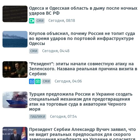
Одесса и Одесская область в дыму после ночных
ударов ВС РФ
Сегодня, 08:18
СМИ
Клупов объяснил, почему Россия не топит суда
во время ударов по портовой инфраструктуре
Одессы
Сегодня, 04:48
СМИ
"Резидент": элиты начали совместную атаку на
Зеленского. Названа реальная причина визита в
Сербию
Сегодня, 04:06
СМИ
Турция предложила России и Украине создать
специальный механизм для предотвращения
атак на торговые суда в акватории Черного
моря
Сегодня, 07:54
ПАБЛИКИ
Президент Сербии Александр Вучич заявил, что
не видит реальных предпосылок для скорого
завершения конфликта на Украине и опасается