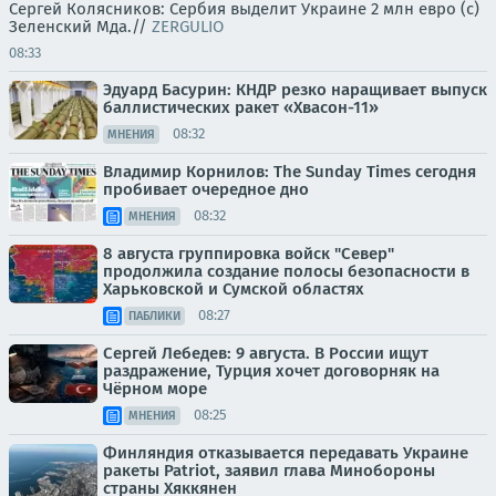
Сергей Колясников: Сербия выделит Украине 2 млн евро (с)
Зеленский Мда.//
ZERGULIO
08:33
Эдуард Басурин: КНДР резко наращивает выпуск
баллистических ракет «Хвасон-11»
08:32
МНЕНИЯ
Владимир Корнилов: The Sunday Times сегодня
пробивает очередное дно
08:32
МНЕНИЯ
8 августа группировка войск "Север"
продолжила создание полосы безопасности в
Харьковской и Сумской областях
08:27
ПАБЛИКИ
Сергей Лебедев: 9 августа. В России ищут
раздражение, Турция хочет договорняк на
Чёрном море
08:25
МНЕНИЯ
Финляндия отказывается передавать Украине
ракеты Patriot, заявил глава Минобороны
страны Хяккянен