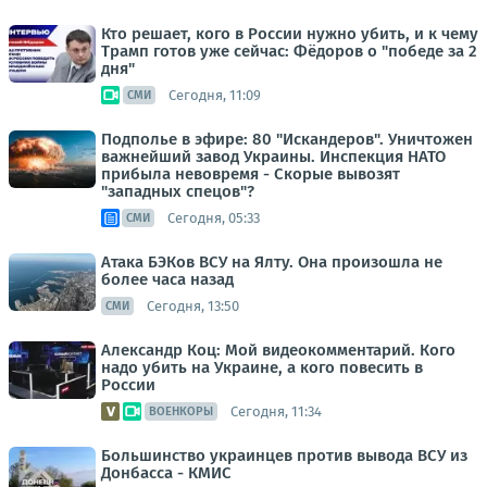
Кто решает, кого в России нужно убить, и к чему
Трамп готов уже сейчас: Фёдоров о "победе за 2
дня"
Сегодня, 11:09
СМИ
Подполье в эфире: 80 "Искандеров". Уничтожен
важнейший завод Украины. Инспекция НАТО
прибыла невовремя - Скорые вывозят
"западных спецов"?
Сегодня, 05:33
СМИ
Атака БЭКов ВСУ на Ялту. Она произошла не
более часа назад
Сегодня, 13:50
СМИ
Александр Коц: Мой видеокомментарий. Кого
надо убить на Украине, а кого повесить в
России
Сегодня, 11:34
ВОЕНКОРЫ
Большинство украинцев против вывода ВСУ из
Донбасса - КМИС