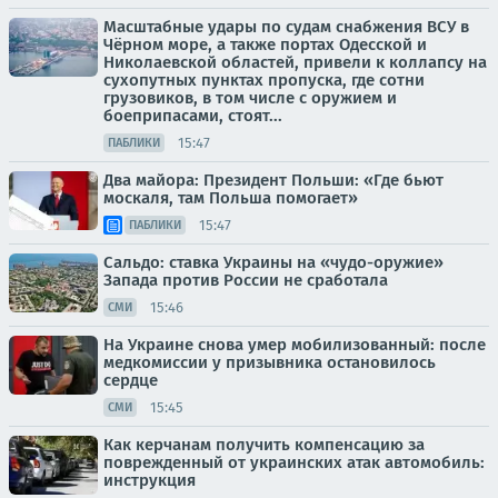
Масштабные удары по судам снабжения ВСУ в
Чёрном море, а также портах Одесской и
Николаевской областей, привели к коллапсу на
сухопутных пунктах пропуска, где сотни
грузовиков, в том числе с оружием и
боеприпасами, стоят...
15:47
ПАБЛИКИ
Два майора: Президент Польши: «Где бьют
москаля, там Польша помогает»
15:47
ПАБЛИКИ
Сальдо: ставка Украины на «чудо-оружие»
Запада против России не сработала
15:46
СМИ
На Украине снова умер мобилизованный: после
медкомиссии у призывника остановилось
сердце
15:45
СМИ
Как керчанам получить компенсацию за
поврежденный от украинских атак автомобиль:
инструкция