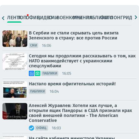
ЛЕНТА
ТОП
ОФИЦ.
ВИДЕО
СМИ
ВОЕНКОРЫ
МНЕНИЯ
ПАБЛИКИ
ФОТО
ЛОНГРИДЫ
В Сербии не стали скрывать цель визита
Зеленского в страну: все против России
16:06
СМИ
Сегодня мы продолжим рассказывать о том, как
НАТО взаимодействует с украинскими
спецслужбами
16:05
ПАБЛИКИ
Настало время офигительных историй!
16:04
ПАБЛИКИ
Алексей Журавлев: Хотели как лучше, а
открыли ящик Пандоры: в США признали крах
своей внешней политики - The American
Conservative
16:03
ОФИЦ.
На сайте кабинета министров Украины