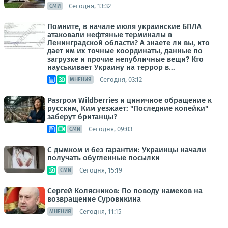
Сегодня, 13:32
СМИ
Помните, в начале июля украинские БПЛА
атаковали нефтяные терминалы в
Ленинградской области? А знаете ли вы, кто
дает им их точные координаты, данные по
загрузке и прочие непубличные вещи? Кто
науськивает Украину на террор в...
Сегодня, 03:12
МНЕНИЯ
Разгром Wildberries и циничное обращение к
русским, Ким уезжает: "Последние копейки"
заберут британцы?
Сегодня, 09:03
СМИ
С дымком и без гарантии: Украинцы начали
получать обугленные посылки
Сегодня, 15:19
СМИ
Сергей Колясников: По поводу намеков на
возвращение Суровикина
Сегодня, 11:15
МНЕНИЯ