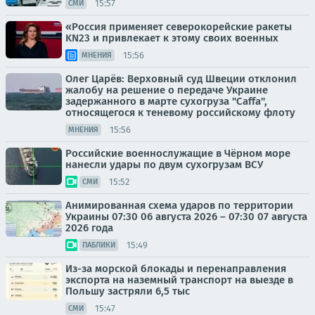
15:57
СМИ
«Россия применяет северокорейские ракеты
KN23 и привлекает к этому своих военных
15:56
МНЕНИЯ
Олег Царёв: Верховный суд Швеции отклонил
жалобу на решение о передаче Украине
задержанного в марте сухогруза "Caffa",
относящегося к теневому российскому флоту
15:56
МНЕНИЯ
Российские военнослужащие в Чёрном море
нанесли удары по двум сухогрузам ВСУ
15:52
СМИ
Анимированная схема ударов по территории
Украины 07:30 06 августа 2026 – 07:30 07 августа
2026 года
15:49
ПАБЛИКИ
Из-за морской блокады и перенаправления
экспорта на наземный транспорт на выезде в
Польшу застряли 6,5 тыс
15:47
СМИ