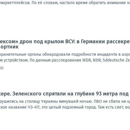
маркетплейсов. По её словам, настало время обратить внимание на р
ксом» дрон под крылом ВСУ: в Германии рассекре
портник
ранительные органы обнародовали подробности инцидента в аэроп
 устройством. По данным расследования WDR, NDR, Sddeutsche Zeitun
30
кере. Зеленского спрятали на глубине 93 метра под
брушились на столицу Украины минувшей ночью. ПВО не сбила ни о
ое название ЧЗ-417, это целый подземный город. Там есть свет, вод