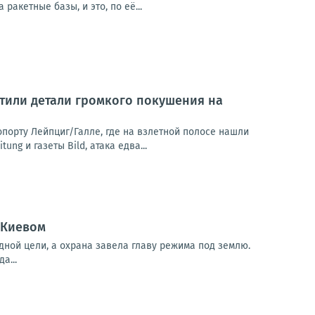
акетные базы, и это, по её...
тили детали громкого покушения на
орту Лейпциг/Галле, где на взлетной полосе нашли
g и газеты Bild, атака едва...
 Киевом
дной цели, а охрана завела главу режима под землю.
а...