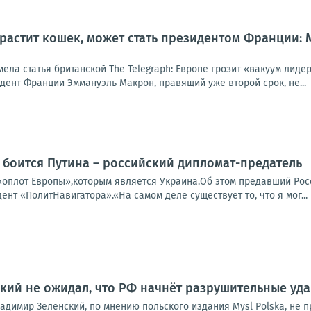
 растит кошек, может стать президентом Франции:
мела статья британской The Telegraph: Европе грозит «вакуум лид
идент Франции Эммануэль Макрон, правящий уже второй срок, не...
 боится Путина – российский дипломат-предатель
«оплот Европы»,которым является Украина.Об этом предавший Ро
дент «ПолитНавигатора».«На самом деле существует то, что я мог...
нский не ожидал, что РФ начнёт разрушительные уд
адимир Зеленский, по мнению польского издания Mysl Polska, не 