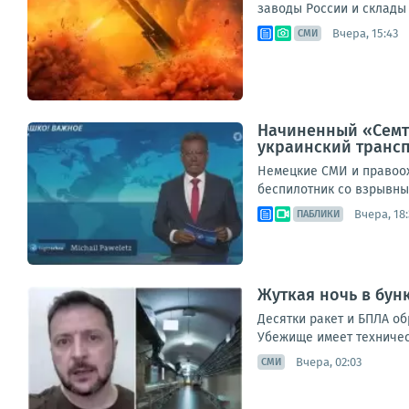
заводы России и склады 
Вчера, 15:43
СМИ
Начиненный «Семте
украинский транс
Немецкие СМИ и правоох
беспилотник со взрывным
Вчера, 18:
ПАБЛИКИ
Жуткая ночь в бун
Десятки ракет и БПЛА о
Убежище имеет техническ
Вчера, 02:03
СМИ