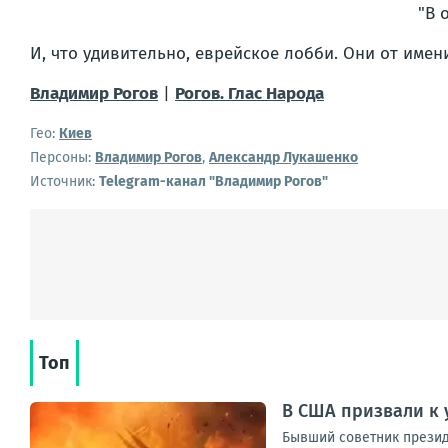
"
В 
И, что удивительно, еврейское лобби. Они от имени
Владимир Рогов
|
Рогов. Глас Народа
Гео:
Киев
Персоны:
Владимир Рогов
,
Александр Лукашенко
Источник:
Telegram-канал "Владимир Рогов"
Топ
В США призвали к 
Бывший советник прези