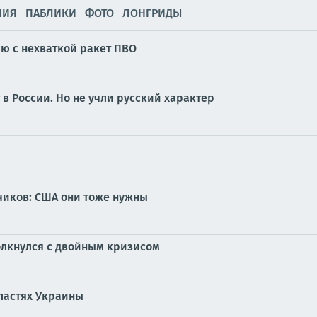
НИЯ
ПАБЛИКИ
ФОТО
ЛОНГРИДЫ
ию с нехваткой ракет ПВО
 в России. Но не учли русский характер
чиков: США они тоже нужны
толкнулся с двойным кризисом
ластях Украины