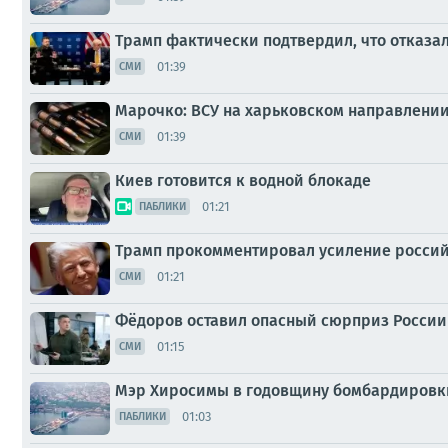
Трамп фактически подтвердил, что отказал
01:39
СМИ
Марочко: ВСУ на харьковском направлени
01:39
СМИ
Киев готовится к водной блокаде
01:21
ПАБЛИКИ
Трамп прокомментировал усиление россий
01:21
СМИ
Фёдоров оставил опасный сюрприз России 
01:15
СМИ
Мэр Хиросимы в годовщину бомбардировки
01:03
ПАБЛИКИ