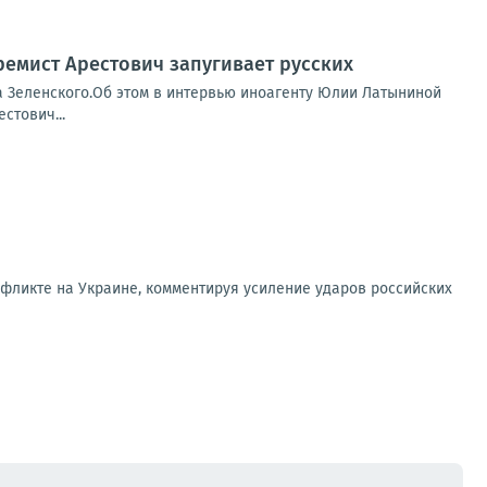
ремист Арестович запугивает русских
а Зеленского.Об этом в интервью иноагенту Юлии Латыниной
стович...
фликте на Украине, комментируя усиление ударов российских