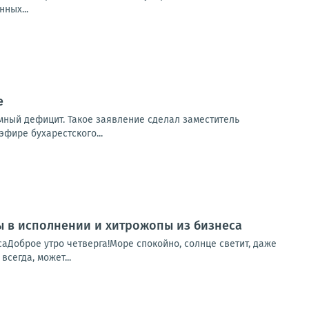
ных...
е
мный дефицит. Такое заявление сделал заместитель
фире бухарестского...
пы в исполнении и хитрожопы из бизнеса
саДоброе утро четверга!Море спокойно, солнце светит, даже
сегда, может...