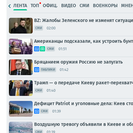
ЛЕНТА
ТОП
ОФИЦ.
ВИДЕО
СМИ
ВОЕНКОРЫ
МНЕ
BZ: Жалобы Зеленского не изменят ситуац
02:00
СМИ
Американцы подсказали, как устроить бунт
01:51
СМИ
Бряцанием оружия Россию не запугать
01:42
ПАБЛИКИ
Трамп — о передаче Киеву ракет-перехват
01:40
СМИ
Дефицит Patriot и уголовные дела: Киев с
01:39
СМИ
Воздушную тревогу объявили в Киеве и об
01:39
СМИ