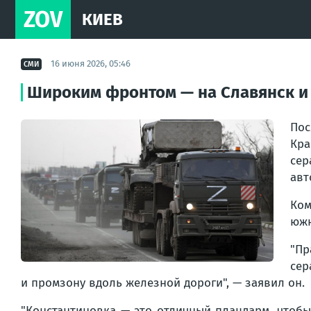
ZOV
КИЕВ
16 июня 2026, 05:46
СМИ
Широким фронтом — на Славянск и 
Пос
Кра
сер
авт
Ком
южн
"Пр
сер
и промзону вдоль железной дороги"
, — заявил он.
"Константиновка — это отличный плацдарм, чтобы 