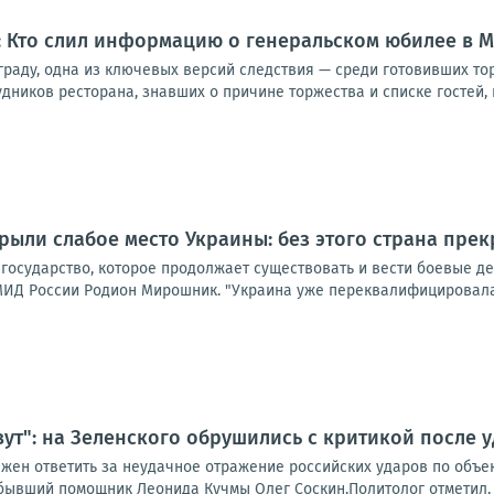
: Кто слил информацию о генеральском юбилее в М
ьграду, одна из ключевых версий следствия — среди готовивших т
дников ресторана, знавших о причине торжества и списке гостей, 
рыли слабое место Украины: без этого страна пре
 государство, которое продолжает существовать и вести боевые д
ИД России Родион Мирошник. "Украина уже переквалифицировалась
вут": на Зеленского обрушились с критикой после 
жен ответить за неудачное отражение российских ударов по объек
бывший помощник Леонида Кучмы Олег Соскин.Политолог отметил, чт