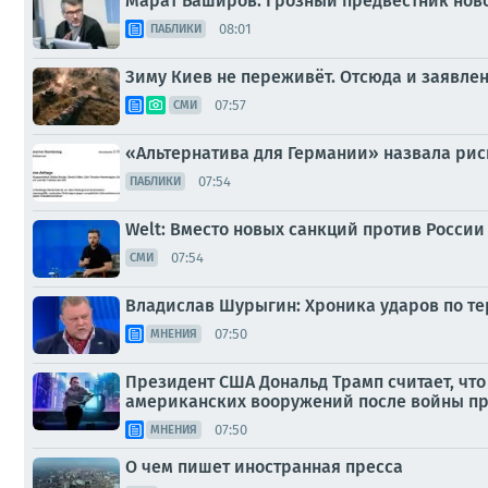
Марат Баширов: Грозный предвестник нов
08:01
ПАБЛИКИ
Зиму Киев не переживёт. Отсюда и заявле
07:57
СМИ
«Альтернатива для Германии» назвала рис
07:54
ПАБЛИКИ
Welt: Вместо новых санкций против России
07:54
СМИ
Владислав Шурыгин: Хроника ударов по тер
07:50
МНЕНИЯ
Президент США Дональд Трамп считает, чт
американских вооружений после войны п
07:50
МНЕНИЯ
О чем пишет иностранная пресса