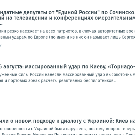
ндатные депутаты от "Единой России" по Сочинско
й на телевидении и конференциях омерзительным
.
лин резко наезжает на всех патриотов, включая авторитетных вое
ным ударам по Европе (по имени из них он называет лишь Сергея 
7
6 августа: массированный удар по Киеву, «Торнадо
оруженные Силы России нанесли массированный удар высокоточным
я и портовых зонах расчеты реактивных беспилотников...
или о новом подходе к диалогу с Украиной: Киев на
договоренности с Украиной были нарушены, поэтому вопрос теперь
России Родион Мирошник.По словам дипломата, через порты Одесс