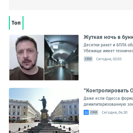
Топ
Жуткая ночь в бун
Десятки ракет и БПЛА о
Убежище имеет техническ
Сегодня, 02:03
СМИ
"Контролировать О
Даже если Одесса формал
демилитаризованную зону
Сегодня, 04:30
СМИ