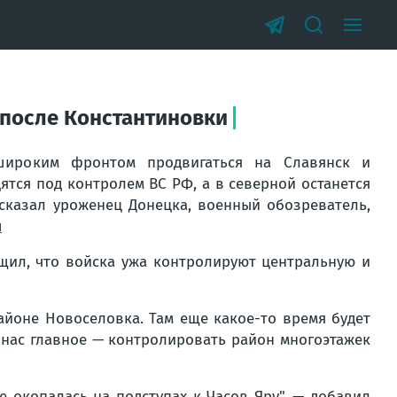
 после Константиновки
широким фронтом продвигаться на Славянск и
ятся под контролем ВС РФ, а в северной останется
ссказал уроженец Донецка, военный обозреватель,
й
щил, что войска ужа контролируют центральную и
районе Новоселовка. Там еще какое-то время будет
я нас главное — контролировать район многоэтажек
е окопалась на подступах к Часов Яру", — добавил