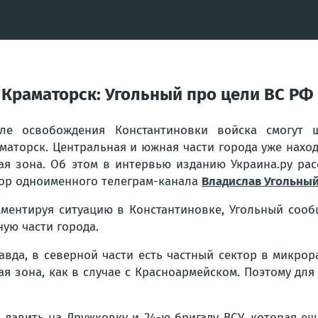
Краматорск: Угольный про цели ВС РФ
ле освобождения Константиновки войска смогут 
маторск. Центральная и южная части города уже наход
ая зона. Об этом в интервью изданию Украина.ру ра
ор одноименного телеграм-канала
Владислав Угольны
ментируя ситуацию в Константиновке, Угольный сооб
ую части города.
авда, в северной части есть частный сектор в микро
ая зона, как в случае с Красноармейском. Поэтому дл
давить на Дружковку и 24-ю бригаду ВСУ, которая ещ