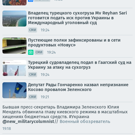
Владелец турецкого сухогруза Mv Reyhan Sari
готовится подать иск против Украины в
Международный уголовный суд
19:24
СМИ
Пустеющие полки зафиксированы и в сети
продуктовых «Новус»
19:24
СМИ
Турецкий судовладелец подал в Гаагский суд на
Украину за атаку на сухогруз
19:24
СМИ
Депутат Рады Гончаренко назвал непризнание
Косово провалом Зеленского
19:21
СМИ
Бывшая пресс-секретарь Владимира Зеленского Юлия
Мендель обвинила главу киевского режима в масштабных
хищениях бюджетных средств. #Украина
@new_militarycolumnist
//
Военный обозреватель
19:18