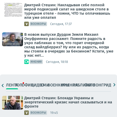
Дмитрий Стешин: Накладывая себе полной
мерой подкисший салат на шведском столе в
турецком отеле - помни, ЧТО ты оплачиваешь
или уже оплатил
Сегодня, 17:37
ВОЕНКОРЫ
В новом выпуске Дурдом Земля Михаил
Онуфриенко расскажет: Помните радость в
укро пабликах о том, что горит очередной
склад вайлдберриз? Ну или их радость, когда
мы стояли в очередях за бензином? Кстати, уже
у нас нет...
Сегодня, 18:18
МНЕНИЯ
ЛЕНТА
ТОП
ОФИЦ.
ВИДЕО
СМИ
ВОЕНКОРЫ
МНЕНИЯ
ПАБЛИКИ
ФОТО
ЛОНГРИДЫ
Дмитрий Стешин: Блокада Украины и
энергетический кризис начал сказываться и на
фронте
19:45
ВОЕНКОРЫ