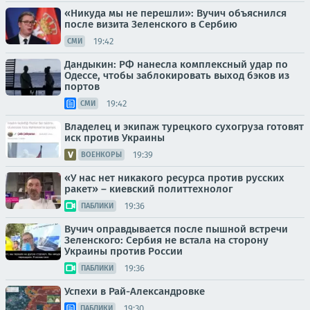
«Никуда мы не перешли»: Вучич объяснился
после визита Зеленского в Сербию
19:42
СМИ
Дандыкин: РФ нанесла комплексный удар по
Одессе, чтобы заблокировать выход бэков из
портов
19:42
СМИ
Владелец и экипаж турецкого сухогруза готовят
иск против Украины
19:39
ВОЕНКОРЫ
«У нас нет никакого ресурса против русских
ракет» – киевский политтехнолог
19:36
ПАБЛИКИ
Вучич оправдывается после пышной встречи
Зеленского: Сербия не встала на сторону
Украины против России
19:36
ПАБЛИКИ
Успехи в Рай-Александровке
19:30
ПАБЛИКИ