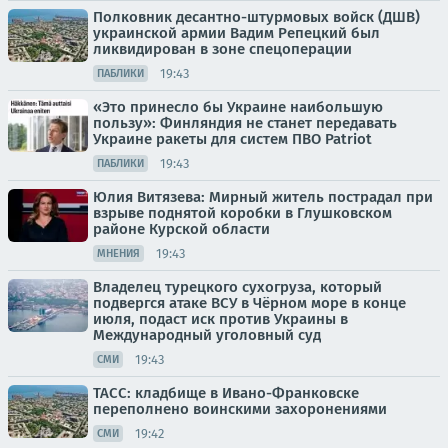
Полковник десантно-штурмовых войск (ДШВ)
украинской армии Вадим Репецкий был
ликвидирован в зоне спецоперации
19:43
ПАБЛИКИ
«Это принесло бы Украине наибольшую
пользу»: Финляндия не станет передавать
Украине ракеты для систем ПВО Patriot
19:43
ПАБЛИКИ
Юлия Витязева: Мирный житель пострадал при
взрыве поднятой коробки в Глушковском
районе Курской области
19:43
МНЕНИЯ
Владелец турецкого сухогруза, который
подвергся атаке ВСУ в Чёрном море в конце
июля, подаст иск против Украины в
Международный уголовный суд
19:43
СМИ
ТАСС: кладбище в Ивано-Франковске
переполнено воинскими захоронениями
19:42
СМИ