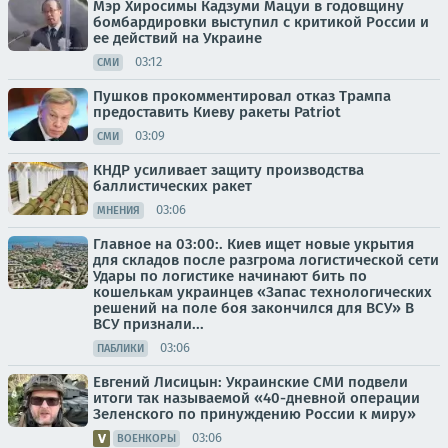
Мэр Хиросимы Кадзуми Мацуи в годовщину
бомбардировки выступил с критикой России и
ее действий на Украине
03:12
СМИ
Пушков прокомментировал отказ Трампа
предоставить Киеву ракеты Patriot
03:09
СМИ
КНДР усиливает защиту производства
баллистических ракет
03:06
МНЕНИЯ
Главное на 03:00:. Киев ищет новые укрытия
для складов после разгрома логистической сети
Удары по логистике начинают бить по
кошелькам украинцев «Запас технологических
решений на поле боя закончился для ВСУ» В
ВСУ признали...
03:06
ПАБЛИКИ
Евгений Лисицын: Украинские СМИ подвели
итоги так называемой «40-дневной операции
Зеленского по принуждению России к миру»
03:06
ВОЕНКОРЫ