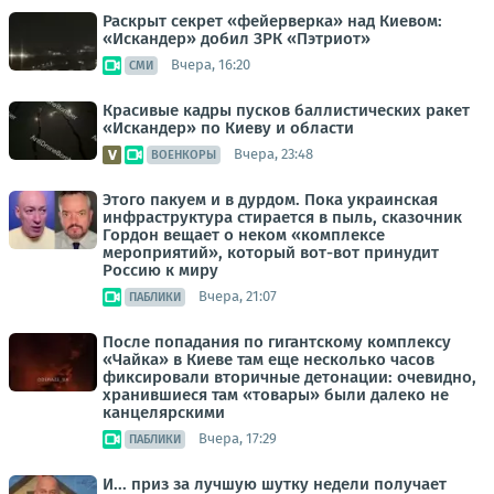
Раскрыт секрет «фейерверка» над Киевом:
«Искандер» добил ЗРК «Пэтриот»
Вчера, 16:20
СМИ
Красивые кадры пусков баллистических ракет
«Искандер» по Киеву и области
Вчера, 23:48
ВОЕНКОРЫ
Этого пакуем и в дурдом. Пока украинская
инфраструктура стирается в пыль, сказочник
Гордон вещает о неком «комплексе
мероприятий», который вот-вот принудит
Россию к миру
Вчера, 21:07
ПАБЛИКИ
После попадания по гигантскому комплексу
«Чайка» в Киеве там еще несколько часов
фиксировали вторичные детонации: очевидно,
хранившиеся там «товары» были далеко не
канцелярскими
Вчера, 17:29
ПАБЛИКИ
И... приз за лучшую шутку недели получает