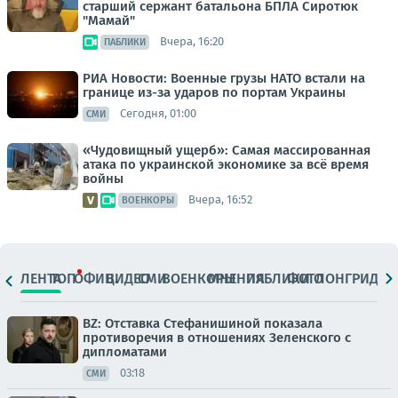
старший сержант батальона БПЛА Сиротюк
"Мамай"
Вчера, 16:20
ПАБЛИКИ
РИА Новости: Военные грузы НАТО встали на
границе из-за ударов по портам Украины
Сегодня, 01:00
СМИ
«Чудовищный ущерб»: Самая массированная
атака по украинской экономике за всё время
войны
Вчера, 16:52
ВОЕНКОРЫ
ЛЕНТА
ТОП
ОФИЦ.
ВИДЕО
СМИ
ВОЕНКОРЫ
МНЕНИЯ
ПАБЛИКИ
ФОТО
ЛОНГРИДЫ
BZ: Отставка Стефанишиной показала
противоречия в отношениях Зеленского с
дипломатами
03:18
СМИ