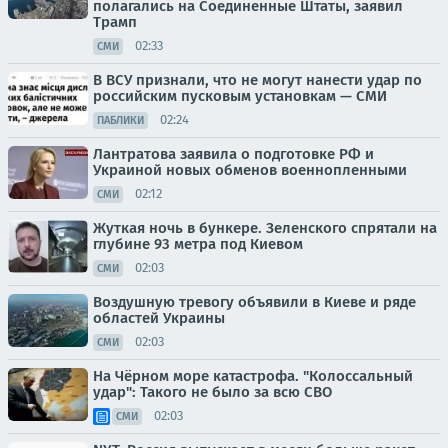
полагались на Соединенные Штаты, заявил
Трамп
02:33
СМИ
В ВСУ признали, что не могут нанести удар по
российским пусковым установкам — СМИ
02:24
ПАБЛИКИ
Лантратова заявила о подготовке РФ и
Украиной новых обменов военнопленными
02:12
СМИ
Жуткая ночь в бункере. Зеленского спрятали на
глубине 93 метра под Киевом
02:03
СМИ
Воздушную тревогу объявили в Киеве и ряде
областей Украины
02:03
СМИ
На Чёрном море катастрофа. "Колоссальный
удар": Такого не было за всю СВО
02:03
СМИ