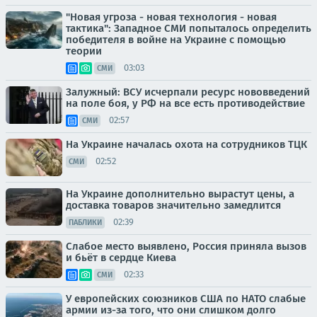
"Новая угроза - новая технология - новая
тактика": Западное СМИ попыталось определить
победителя в войне на Украине с помощью
теории
03:03
СМИ
Залужный: ВСУ исчерпали ресурс нововведений
на поле боя, у РФ на все есть противодействие
02:57
СМИ
На Украине началась охота на сотрудников ТЦК
02:52
СМИ
На Украине дополнительно вырастут цены, а
доставка товаров значительно замедлится
02:39
ПАБЛИКИ
Слабое место выявлено, Россия приняла вызов
и бьёт в сердце Киева
02:33
СМИ
У европейских союзников США по НАТО слабые
армии из-за того, что они слишком долго