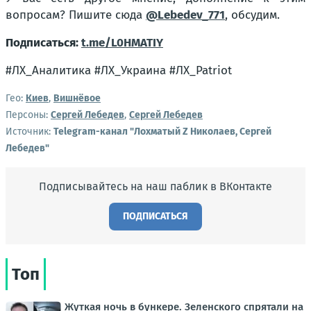
вопросам? Пишите сюда
@Lebedev_771
, обсудим.
Подписаться:
t.me/L0HMATIY
#ЛХ_Аналитика #ЛХ_Украина #ЛХ_Patriot
Гео:
Киев
,
Вишнёвое
Персоны:
Сергей Лебедев
,
Сергей Лебедев
Источник:
Telegram-канал "Лохматый Z Николаев, Сергей
Лебедев"
Подписывайтесь на наш паблик в ВКонтакте
ПОДПИСАТЬСЯ
Топ
Жуткая ночь в бункере. Зеленского спрятали на