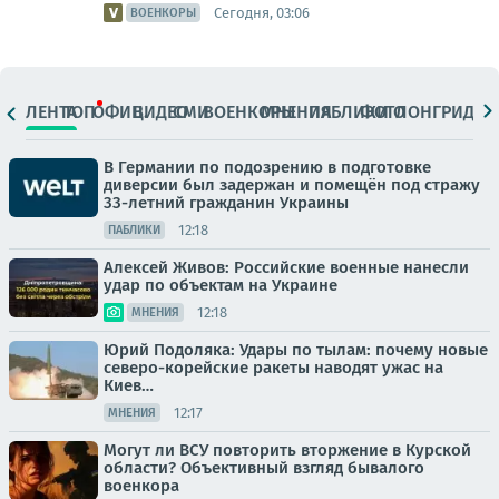
Сегодня, 03:06
ВОЕНКОРЫ
ЛЕНТА
ТОП
ОФИЦ.
ВИДЕО
СМИ
ВОЕНКОРЫ
МНЕНИЯ
ПАБЛИКИ
ФОТО
ЛОНГРИДЫ
В Германии по подозрению в подготовке
диверсии был задержан и помещён под стражу
33-летний гражданин Украины
12:18
ПАБЛИКИ
Алексей Живов: Российские военные нанесли
удар по объектам на Украине
12:18
МНЕНИЯ
Юрий Подоляка: Удары по тылам: почему новые
северо-корейские ракеты наводят ужас на
Киев…
12:17
МНЕНИЯ
Могут ли ВСУ повторить вторжение в Курской
области? Объективный взгляд бывалого
военкора