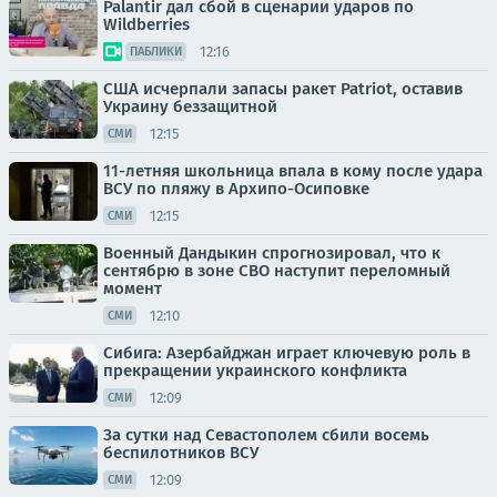
Palantir дал сбой в сценарии ударов по
Wildberries
12:16
ПАБЛИКИ
США исчерпали запасы ракет Patriot, оставив
Украину беззащитной
12:15
СМИ
11-летняя школьница впала в кому после удара
ВСУ по пляжу в Архипо-Осиповке
12:15
СМИ
Военный Дандыкин спрогнозировал, что к
сентябрю в зоне СВО наступит переломный
момент
12:10
СМИ
Сибига: Азербайджан играет ключевую роль в
прекращении украинского конфликта
12:09
СМИ
За сутки над Севастополем сбили восемь
беспилотников ВСУ
12:09
СМИ