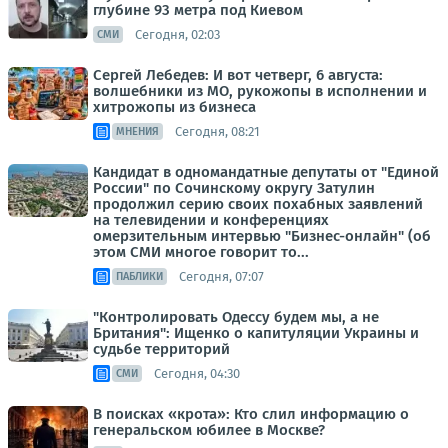
глубине 93 метра под Киевом
Сегодня, 02:03
СМИ
Сергей Лебедев: И вот четверг, 6 августа:
волшебники из МО, рукожопы в исполнении и
хитрожопы из бизнеса
Сегодня, 08:21
МНЕНИЯ
Кандидат в одномандатные депутаты от "Единой
России" по Сочинскому округу Затулин
продолжил серию своих похабных заявлений
на телевидении и конференциях
омерзительным интервью "Бизнес-онлайн" (об
этом СМИ многое говорит то...
Сегодня, 07:07
ПАБЛИКИ
"Контролировать Одессу будем мы, а не
Британия": Ищенко о капитуляции Украины и
судьбе территорий
Сегодня, 04:30
СМИ
В поисках «крота»: Кто слил информацию о
генеральском юбилее в Москве?