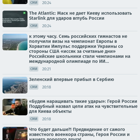
20:24
СМИ
The Atlantic: Маск не дает Киеву использовать
Starlink для ударов вглубь России
20:24
СМИ
к этому часу. Семь российских гимнастов не
получили визы на чемпионат Европы в
Хорватии Импульс поддержки Украины со
стороны США «иссяк за считаные дни»
Российские школьники стали чемпионами на
международной олимпиаде по ИИ...
20:21
СМИ
Зеленский впервые прибыл в Сербию
20:18
СМИ
«Будем наращивать такие удары»: Герой России
Поддубный назвал цели атак на чувствительные
для Киева объекты
20:18
СМИ
Что будет дальше?! Предвидение от самого
известного военкора страны, Героя России и
нашего дорогого друга!