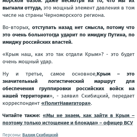
морской базой. Даже несмотря на то, что мы их
выгнали оттуда,
это мощный элемент давления в том
числе на страны Черноморского региона.
Во-вторых,
отступать назад нет смысла, потому что
это очень больнотогда ударит по имиджу Путина, по
имиджу российских властей.
«Крым наш, как это так отдали Крым»? - это будет
очень мощный удар.
Ну и третье, самое основное,
Крым – это
значительный логистический маршрут для
обеспечения группировки российских войск на
нашей территории
», - заявил Скибицкий, передает
корреспондент
«ПолитНавигатора»
.
Читайте также:
«Мы не знаем, как зайти в Крым –
поэтому только истощение и блокада» – офицер ВСУ
Персоны:
Вадим Скибицкий