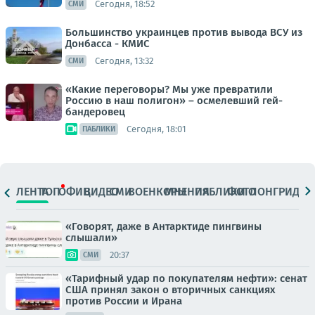
Сегодня, 18:52
СМИ
Большинство украинцев против вывода ВСУ из
Донбасса - КМИС
Сегодня, 13:32
СМИ
«Какие переговоры? Мы уже превратили
Россию в наш полигон» – осмелевший гей-
бандеровец
Сегодня, 18:01
ПАБЛИКИ
ЛЕНТА
ТОП
ОФИЦ.
ВИДЕО
СМИ
ВОЕНКОРЫ
МНЕНИЯ
ПАБЛИКИ
ФОТО
ЛОНГРИДЫ
«Говорят, даже в Антарктиде пингвины
слышали»
20:37
СМИ
«Тарифный удар по покупателям нефти»: сенат
США принял закон о вторичных санкциях
против России и Ирана