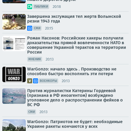
20:18
ПАБЛИКИ
Завершена эксгумация тел жертв Волынской
резни 1943 года
20:15
СМИ
Роман Насонов: Российские хакеры получили
доказательства прямой вовлеченности НАТО в
совершение Украиной терактов на территории
России
20:13
МНЕНИЯ
WarGonzo: начало здесь . Производство не
способно быстро восполнить эти потери
20:13
ВОЕНКОРЫ
Против журналистки Катерины Гордеевой
(признана в РФ иноагентом) возбуждено
уголовное дело о распространении фейков о
ВС РФ
20:13
СМИ
WarGonzo: Патриотов не будет: необходимые
Украине ракеты кончаются у всех