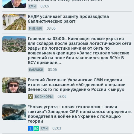
03:09
СМИ
КНДР усиливает защиту производства
баллистических ракет
03:06
МНЕНИЯ
Главное на 03:00:. Киев ищет новые укрытия
для складов после разгрома логистической сети
Удары по логистике начинают бить по
кошелькам украинцев «Запас технологических
решений на поле боя закончился для ВСУ» В
ВСУ признали...
03:06
ПАБЛИКИ
Евгений Лисицын: Украинские СМИ подвели
итоги так называемой «40-дневной операции
Зеленского по принуждению России к миру»
03:06
ВОЕНКОРЫ
"Новая угроза - новая технология - новая
тактика": Западное СМИ попыталось определить
победителя в войне на Украине с помощью
теории
03:03
СМИ