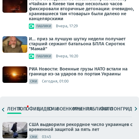
«Чайка» в Киеве там еще несколько часов
фиксировали вторичные детонации: очевидно,
хранившиеся там «товары» были далеко не
канцелярскими
Вчера, 17:29
ПАБЛИКИ
И... приз за лучшую шутку недели получает
старший сержант батальона БПЛА Сиротюк
"Мамай"
Вчера, 16:20
ПАБЛИКИ
РИА Новости: Военные грузы НАТО встали на
границе из-за ударов по портам Украины
Сегодня, 01:00
СМИ
ЛЕНТА
ТОП
ОФИЦ.
ВИДЕО
СМИ
ВОЕНКОРЫ
МНЕНИЯ
ПАБЛИКИ
ФОТО
ЛОНГРИДЫ
США выдворили рекордное число украинцев с
временной защитой за пять лет
03:45
СМИ