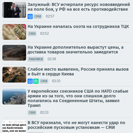
Залужный: ВСУ исчерпали ресурс нововведений
на поле боя, у РФ на все есть противодействие
02:57
СМИ
На Украине началась охота на сотрудников ТЦК
02:52
СМИ
На Украине дополнительно вырастут цены, а
доставка товаров значительно замедлится
02:39
ПАБЛИКИ
Слабое место выявлено, Россия приняла вызов
и бьёт в сердце Киева
02:33
СМИ
У европейских союзников США по НАТО слабые
армии из-за того, что они слишком долго
полагались на Соединенные Штаты, заявил
Трамп
02:33
СМИ
В ВСУ признали, что не могут нанести удар по
российским пусковым установкам — СМИ