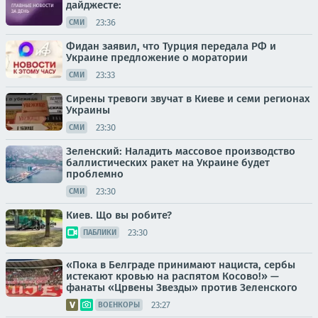
дайджесте:
23:36
СМИ
Фидан заявил, что Турция передала РФ и
Украине предложение о моратории
23:33
СМИ
Сирены тревоги звучат в Киеве и семи регионах
Украины
23:30
СМИ
Зеленский: Наладить массовое производство
баллистических ракет на Украине будет
проблемно
23:30
СМИ
Киев. Що вы робите?
23:30
ПАБЛИКИ
«Пока в Белграде принимают нациста, сербы
истекают кровью на распятом Косово!» —
фанаты «Црвены Звезды» против Зеленского
23:27
ВОЕНКОРЫ