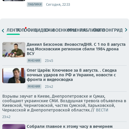
Сегодня, 22:33
ПАБЛИКИ
ЛЕНТА
ТОП
ОФИЦ.
ВИДЕО
СМИ
ВОЕНКОРЫ
МНЕНИЯ
ПАБЛИКИ
ФОТО
ЛОНГРИДЫ
Даниил Безсонов: #новостиДНЯ. С 1 по 8 августа
над Московским регионом сбили 1984 дрона
ВСУ
23:45
МНЕНИЯ
Олег Царёв: Ключевое за 8 августа. . Сводка
ночных ударов по РФ и Украине, новости с
фронта и видеосводка
23:42
МНЕНИЯ
Взрывы звучат в Киеве, Днепропетровске и Сумах,
сообщают украинские СМИ. Воздушная тревога объявлена в
Киевской, Черниговской, частях Сумской, Харьковской,
Черкасской и Днепропетровской областях.//
ВЕСТИ
23:42
Собрали главное к этому часу в вечернем