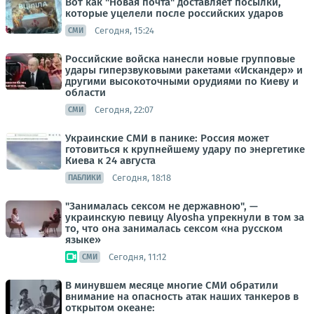
Вот как "Новая почта" доставляет посылки,
которые уцелели после российских ударов
Сегодня, 15:24
СМИ
Российские войска нанесли новые групповые
удары гиперзвуковыми ракетами «Искандер» и
другими высокоточными орудиями по Киеву и
области
Сегодня, 22:07
СМИ
Украинские СМИ в панике: Россия может
готовиться к крупнейшему удару по энергетике
Киева к 24 августа
Сегодня, 18:18
ПАБЛИКИ
"Занималась сексом не державною", —
украинскую певицу Alyosha упрекнули в том за
то, что она занималась сексом «на русском
языке»
Сегодня, 11:12
СМИ
В минувшем месяце многие СМИ обратили
внимание на опасность атак наших танкеров в
открытом океане: