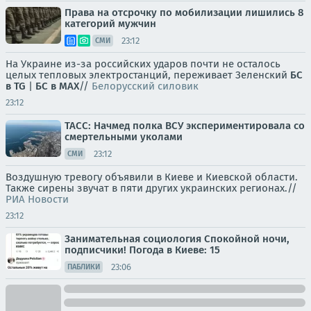
Права на отсрочку по мобилизации лишились 8
категорий мужчин
23:12
СМИ
На Украине из-за российских ударов почти не осталось
целых тепловых электростанций, переживает Зеленский
БС
в TG
|
БС в МАХ
//
Белорусский силовик
23:12
ТАСС: Начмед полка ВСУ экспериментировала со
смертельными уколами
23:12
СМИ
Воздушную тревогу объявили в Киеве и Киевской области.
Также сирены звучат в пяти других украинских регионах.//
РИА Новости
23:12
Занимательная социология Спокойной ночи,
подписчики! Погода в Киеве: 15
23:06
ПАБЛИКИ