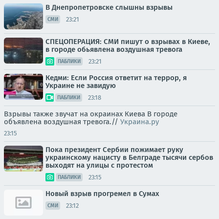
В Днепропетровске слышны взрывы
23:21
СМИ
СПЕЦОПЕРАЦИЯ: СМИ пишут о взрывах в Киеве,
в городе обьявлена воздушная тревога
23:21
ПАБЛИКИ
Кедми: Если Россия ответит на террор, я
Украине не завидую
23:18
ПАБЛИКИ
Взрывы также звучат на окраинах Киева В городе
объявлена воздушная тревога.//
Украина.ру
23:15
Пока президент Сербии пожимает руку
украинскому нацисту в Белграде тысячи сербов
выходят на улицы с протестом
23:15
ПАБЛИКИ
Новый взрыв прогремел в Сумах
23:12
СМИ