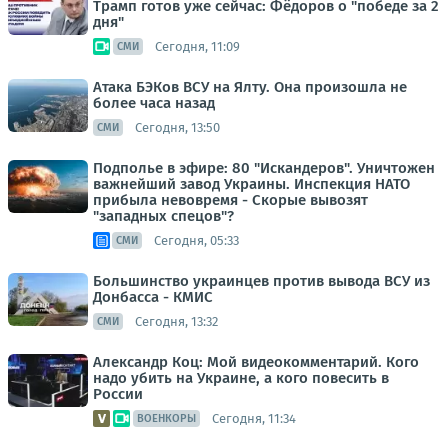
Трамп готов уже сейчас: Фёдоров о "победе за 2
дня"
Сегодня, 11:09
СМИ
Атака БЭКов ВСУ на Ялту. Она произошла не
более часа назад
Сегодня, 13:50
СМИ
Подполье в эфире: 80 "Искандеров". Уничтожен
важнейший завод Украины. Инспекция НАТО
прибыла невовремя - Скорые вывозят
"западных спецов"?
Сегодня, 05:33
СМИ
Большинство украинцев против вывода ВСУ из
Донбасса - КМИС
Сегодня, 13:32
СМИ
Александр Коц: Мой видеокомментарий. Кого
надо убить на Украине, а кого повесить в
России
Сегодня, 11:34
ВОЕНКОРЫ