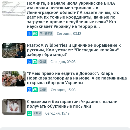
Помните, в начале июля украинские БПЛА
атаковали нефтяные терминалы в
Ленинградской области? А знаете ли вы, кто
дает им их точные координаты, данные по
загрузке и прочие непубличные вещи? Кто
науськивает Украину на террор в...
Сегодня, 03:12
МНЕНИЯ
Разгром Wildberries и циничное обращение к
русским, Ким уезжает: "Последние копейки"
заберут британцы?
Сегодня, 09:03
СМИ
"Имею право не ездить в Донбасс": Клара
Новикова заговорила на мове. А ее племянница
открыла сбор для Украины
Сегодня, 15:03
СМИ
С дымком и без гарантии: Украинцы начали
получать обугленные посылки
Сегодня, 15:19
СМИ