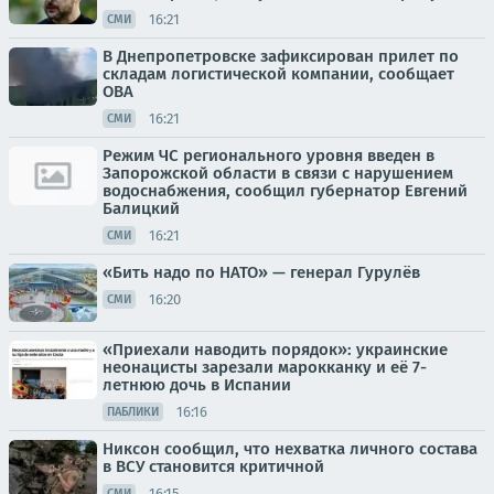
16:21
СМИ
В Днепропетровске зафиксирован прилет по
складам логистической компании, сообщает
ОВА
16:21
СМИ
Режим ЧС регионального уровня введен в
Запорожской области в связи с нарушением
водоснабжения, сообщил губернатор Евгений
Балицкий
16:21
СМИ
«Бить надо по НАТО» — генерал Гурулёв
16:20
СМИ
«Приехали наводить порядок»: украинские
неонацисты зарезали марокканку и её 7-
летнюю дочь в Испании
16:16
ПАБЛИКИ
Никсон сообщил, что нехватка личного состава
в ВСУ становится критичной
16:15
СМИ