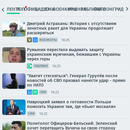
ЛЕНТА
ТОП
ОФИЦ.
ВИДЕО
СМИ
ВОЕНКОРЫ
МНЕНИЯ
ПАБЛИКИ
ФОТО
ЛОНГРИДЫ
Дмитрий Астрахань: История с отсутствием
зенитных ракет для Украины продолжает
расширяться
16:26
ВОЕНКОРЫ
Румыния перестала выдавать защиту
украинским мужчинам, бежавшим с Украины
через горы
16:25
ПАБЛИКИ
"Хватит стесняться": Генерал Гурулёв после
новостей об СВО призвал нанести удар - прямо
по НАТО
16:22
СМИ
Навроцкий заявил о готовности Польши
помогать Украине там, где «бьют москаля»
16:22
СМИ
Политолог Офицеров-Бельский: Зеленский
хочет перетащить Вучича на свою сторону