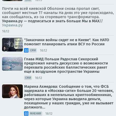
Почти на всей киевской Оболони снова пропал свет,
сообщают местные ТГ-каналы На днях это уже происходило,
как сообщалось, из-за сгоревшего трансформатора.
Украина.ру — подписаться и знать больше
Мы в MAX
//
Украина.ру
16:12
"Заказчики войны сидят не в Киеве". Как НАТО
помогает планировать атаки ВСУ по России
16:12
СМИ
Глава МИД Польши Радослав Сикорский
предложил начать дискуссию о возможности
перехвата российских баллистических ракет
еще в воздушном пространстве Украины
16:12
СМИ
Марина Ахмедова: Сообщение о том, что ФСБ
задержала в «Москва-сити» больше 20 человек,
работавших в нелегальных криптообменниках,
через которые Украина выводила деньги,
похищенные у наших граждан, уже не вызывает
должного...
16:12
МНЕНИЯ