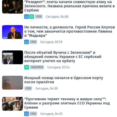
"Резидент": элиты начали совместную атаку на
Зеленского. Названа реальная причина визита в
Сербию
Сегодня, 04:06
СМИ
Не личности, а должности. Герой России Клупов
о том, чем закончится противостояние Лямина
и "Мадьяра"
Сегодня, 05:19
СМИ
После объятий Вучича с Зеленским* и
обещаний помочь Украине с ЕС сербский
интернет улетел на орбиту
Сегодня, 01:54
ПАБЛИКИ
Мощный пожар начался в Одесском порту
после прилётов
Сегодня, 04:39
СМИ
"Противник теряет технику и живую силу"":
Алёхин о разгроме элитных ССО Украины под
Сумами
Сегодня, 04:33
СМИ