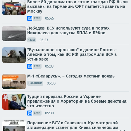
Более 80 дипломатов и сотни граждан РФ были
высланы из Германии: ФРГ пытается давить на
Москву
05:45
СМИ
Лебедев: ВСУ используют суда в портах
Николаева для запуска БПЛА и БЭКов
05:33
СМИ
"Бутылочное горлышко" в долине Плотвы:
Алехин о том, как ВС РФ разгромили ВСУ в
Устиновке
05:33
СМИ
М-1 «Беларусь». – Сегодня местами дождь
05:30
ПАБЛИКИ
Турция передала России и Украине
предложения о моратории на боевые действия:
что известно
05:30
СМИ
Поражение ВСУ в Славянско-Краматорской
агломерации станет для Киева сильнейшим