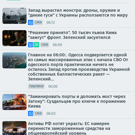
Запад вырастил монстра: дроны, оружие и
"дикие гуси" с Украины расползаются по миру
06:12
СМИ
"Решение принято". 50 тысяч львов Кима
"зажгут" фронт. Зеленский засуетился
06:09
СМИ
Главное на 06:00:. Одесса подвергается одной
из самых массированных атак с начала СВО От
одесского порта практически ничего не
осталось Запад против производства Украиной
собственных баллистических ракет —
Зеленский...
06:06
ПАБЛИКИ
"Заминировать порты и доломать мост через
Затоку": Суздальцев про ключи к поражению
Киева
06:03
СМИ
Активы РФ хотят украсть: ЕС намерен
перенести замороженные средства на
общеевропейский уровень