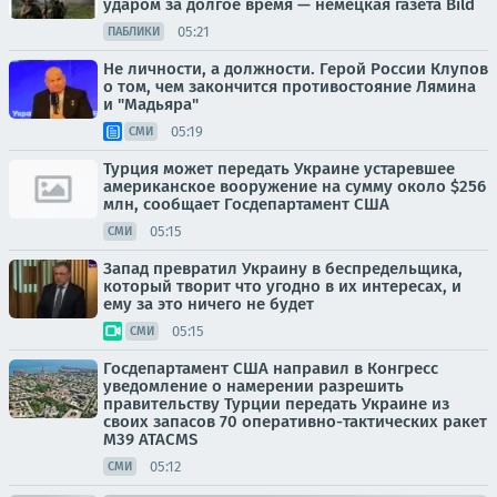
ударом за долгое время — немецкая газета Bild
05:21
ПАБЛИКИ
Не личности, а должности. Герой России Клупов
о том, чем закончится противостояние Лямина
и "Мадьяра"
05:19
СМИ
Турция может передать Украине устаревшее
американское вооружение на сумму около $256
млн, сообщает Госдепартамент США
05:15
СМИ
Запад превратил Украину в беспредельщика,
который творит что угодно в их интересах, и
ему за это ничего не будет
05:15
СМИ
Госдепартамент США направил в Конгресс
уведомление о намерении разрешить
правительству Турции передать Украине из
своих запасов 70 оперативно-тактических ракет
M39 ATACMS
05:12
СМИ