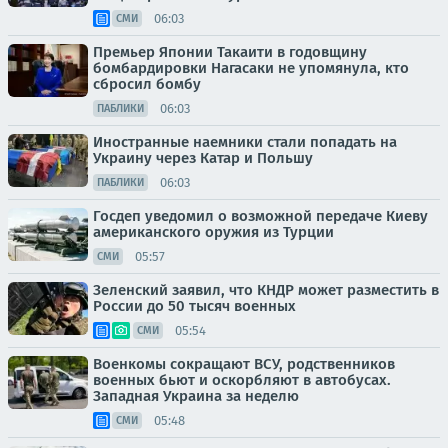
06:03
СМИ
Премьер Японии Такаити в годовщину
бомбардировки Нагасаки не упомянула, кто
сбросил бомбу
06:03
ПАБЛИКИ
Иностранные наемники стали попадать на
Украину через Катар и Польшу
06:03
ПАБЛИКИ
Госдеп уведомил о возможной передаче Киеву
американского оружия из Турции
05:57
СМИ
Зеленский заявил, что КНДР может разместить в
России до 50 тысяч военных
05:54
СМИ
Военкомы сокращают ВСУ, родственников
военных бьют и оскорбляют в автобусах.
Западная Украина за неделю
05:48
СМИ