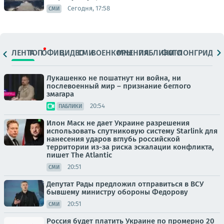
Сегодня, 17:58
СМИ
ЛЕНТА
ТОП
ОФИЦ.
ВИДЕО
СМИ
ВОЕНКОРЫ
МНЕНИЯ
ПАБЛИКИ
ФОТО
ЛОНГРИДЫ
Лукашенко не пошатнут ни война, ни
послевоенный мир – признание беглого
змагара
20:54
ПАБЛИКИ
Илон Маск не дает Украине разрешения
использовать спутниковую систему Starlink для
нанесения ударов вглубь российской
территории из-за риска эскалации конфликта,
пишет The Atlantic
20:51
СМИ
Депутат Рады предложил отправиться в ВСУ
бывшему министру обороны Федорову
20:51
СМИ
Россия будет платить Украине по промерно 20