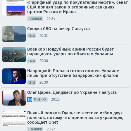
«Тарифный удар по покупателям нефти»: сенат
США принял закон о вторичных санкциях
против России и Ирана
20:34
ПАБЛИКИ
Сводка СВО на вечер 7 августа
20:33
СМИ
Военкор Поддубный: армия России будет
наращивать удары по объектам Украины
20:30
СМИ
Навроцкий: Польша готова помочь Украине
лишь при отсутствии бандеровских флагов
20:30
СМИ
Олег Царёв: Дайджест об Украине 7 августа
20:28
МНЕНИЯ
Пьяный поляк в Гданьске жестоко избил двух
поляков, потому что принял их за украинцев,
сообщает Onet
20:27
ПАБЛИКИ