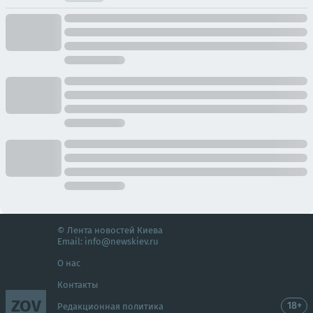
© Лента новостей Киева
Email:
info@newskiev.ru
О нас
Контакты
ZOV
18+
Редакционная политика