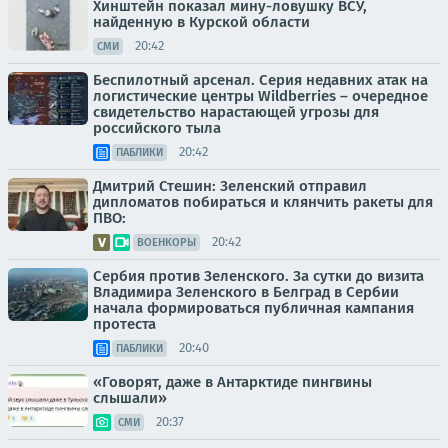
Хинштейн показал мину-ловушку ВСУ,
найденную в Курской области
20:42
СМИ
Беспилотный арсенал. Серия недавних атак на
логистические центры Wildberries – очередное
свидетельство нарастающей угрозы для
российского тыла
20:42
ПАБЛИКИ
Дмитрий Стешин: Зеленский отправил
дипломатов побираться и клянчить ракеты для
ПВО:
20:42
ВОЕНКОРЫ
Сербия против Зеленского. За сутки до визита
Владимира Зеленского в Белград в Сербии
начала формироваться публичная кампания
протеста
20:40
ПАБЛИКИ
«Говорят, даже в Антарктиде пингвины
слышали»
20:37
СМИ