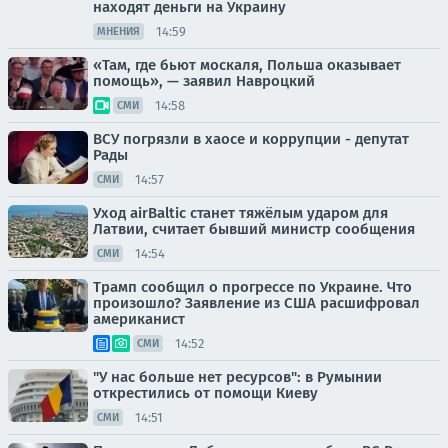
находят деньги на Украину
14:59
МНЕНИЯ
«Там, где бьют москаля, Польша оказывает
помощь», — заявил Навроцкий
14:58
СМИ
ВСУ погрязли в хаосе и коррупции - депутат
Рады
14:57
СМИ
Уход airBaltic станет тяжёлым ударом для
Латвии, считает бывший министр сообщения
14:54
СМИ
Трамп сообщил о прогрессе по Украине. Что
произошло? Заявление из США расшифровал
американист
14:52
СМИ
"У нас больше нет ресурсов": в Румынии
открестились от помощи Киеву
14:51
СМИ