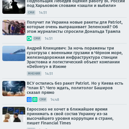
Подпольщик Лебедев оценил работу ВС России
под Харьковом словами «зашли и выбили»
14:51
СМИ
Получит ли Украина новые ракеты для Patriot,
которые очень выпрашивает Зеленский? Об
этом журналисты спросили Дональда Трампа
14:51
СМИ
Андрей Клинцевич: За ночь поражены три
сухогруза с военными грузами в Чёрном море,
железнодорожная инфраструктура станции
Эрастовка и логистический объект компании
«Delivery» в Изюме
14:51
МНЕНИЯ
ВСУ остались без ракет Patriot. Но у Киева есть
"план Б": Чего ждать, политолог Баширов
сказал прямо
14:48
СМИ
Евросоюз не хочет в ближайшее время
принимать в свой состав Украину из-за
высочайшего уровня коррупции в стране,
пишет Financial Times