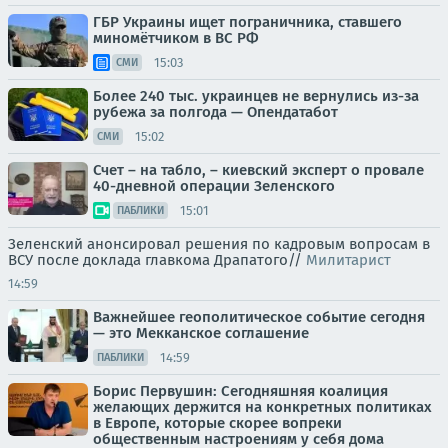
ГБР Украины ищет пограничника, ставшего
миномётчиком в ВС РФ
15:03
СМИ
Более 240 тыс. украинцев не вернулись из-за
рубежа за полгода — Опендатабот
15:02
СМИ
Счет – на табло, – киевский эксперт о провале
40-дневной операции Зеленского
15:01
ПАБЛИКИ
Зеленский анонсировал решения по кадровым вопросам в
ВСУ после доклада главкома Драпатого//
Милитарист
14:59
Важнейшее геополитическое событие сегодня
— это Мекканское соглашение
14:59
ПАБЛИКИ
Борис Первушин: Сегодняшняя коалиция
желающих держится на конкретных политиках
в Европе, которые скорее вопреки
общественным настроениям у себя дома