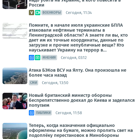
надо убить на Украине, а кого повесить в
России
Сегодня, 11:34
ВОЕНКОРЫ
Помните, в начале июля украинские БПЛА
атаковали нефтяные терминалы в
Ленинградской области? А знаете ли вы, кто
дает им их точные координаты, данные по
загрузке и прочие непубличные вещи? Кто
науськивает Украину на террор в...
Сегодня, 03:12
МНЕНИЯ
Атака БЭКов ВСУ на Ялту. Она произошла не
более часа назад
Сегодня, 13:50
СМИ
Новый британский министр обороны
беспрепятственно доехал до Киева и заделался
попугаем
Сегодня, 11:58
ПАБЛИКИ
Теперь, когда назначения официально
оформлены на бумаге, можно пролить свет на
подоплёку перестановок в Минобороны