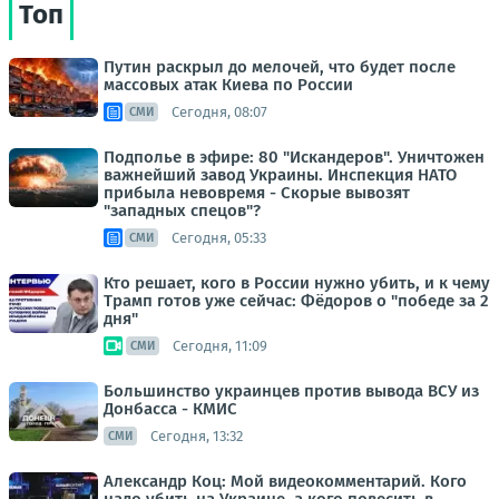
Топ
Путин раскрыл до мелочей, что будет после
массовых атак Киева по России
Сегодня, 08:07
СМИ
Подполье в эфире: 80 "Искандеров". Уничтожен
важнейший завод Украины. Инспекция НАТО
прибыла невовремя - Скорые вывозят
"западных спецов"?
Сегодня, 05:33
СМИ
Кто решает, кого в России нужно убить, и к чему
Трамп готов уже сейчас: Фёдоров о "победе за 2
дня"
Сегодня, 11:09
СМИ
Большинство украинцев против вывода ВСУ из
Донбасса - КМИС
Сегодня, 13:32
СМИ
Александр Коц: Мой видеокомментарий. Кого