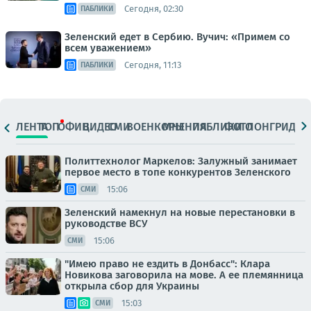
Сегодня, 02:30
ПАБЛИКИ
Зеленский едет в Сербию. Вучич: «Примем со
всем уважением»
Сегодня, 11:13
ПАБЛИКИ
ЛЕНТА
ТОП
ОФИЦ.
ВИДЕО
СМИ
ВОЕНКОРЫ
МНЕНИЯ
ПАБЛИКИ
ФОТО
ЛОНГРИДЫ
Политтехнолог Маркелов: Залужный занимает
первое место в топе конкурентов Зеленского
15:06
СМИ
Зеленский намекнул на новые перестановки в
руководстве ВСУ
15:06
СМИ
"Имею право не ездить в Донбасс": Клара
Новикова заговорила на мове. А ее племянница
открыла сбор для Украины
15:03
СМИ