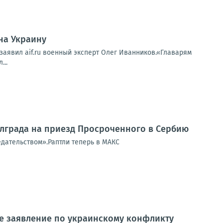
на Украину
 заявил aif.ru военный эксперт Олег Иванников.«Главарям
...
елграда на приезд Просроченного в Сербию
едательством».Раптли теперь в МАКС
ое заявление по украинскому конфликту