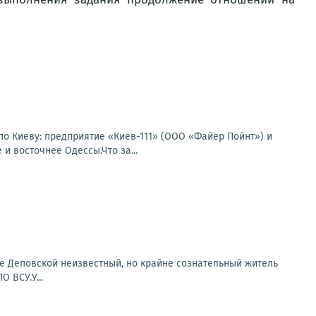
по Киеву: предприятие «Киев-111» (ООО «Файер Пойнт») и
и восточнее Одессы.Что за...
е Деповской неизвестный, но крайне сознательный житель
 ВСУ.У...