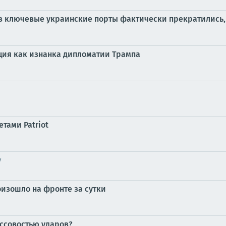
 в ключевые украинские порты фактически прекратились
ация как изнанка дипломатии Трампа
тами Patriot
у
оизошло на фронте за сутки
ассовостью ударов?