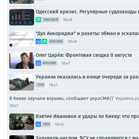
Одесский кризис. Регулярные судозаходы
18:48
ПАБЛИКИ
"Дух Анкориджа" и ракеты: обман и эскал
18:48
МНЕНИЯ
Олег Царёв: Фронтовая сводка 8 августа
18:47
МНЕНИЯ
Украина оказалась в конце очереди за раке
18:47
СМИ
В Киеве звучали взрывы, сообщают укроСМИ//
Украина.р
18:47
Взятие Ивановки и удары по Киеву: что пр
18:45
СМИ
Задавили числом. ВСУ не справляются с м