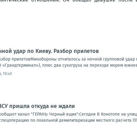
чной удар по Киеву. Разбор прилетов
Разбор прилетовМинобороны отчиталось за ночной групповой удар 
 «Грандтерминал»), плюс два сухогруза на переходе морем южнее 
, 10:40
ВСУ пришла откуда не ждали
ообщает канал "ГЕРАНЬ: Черный ящик":Сегодня В Конотопе на улиц
спецоперацию по локальной демилитаризации местного расчета ППО