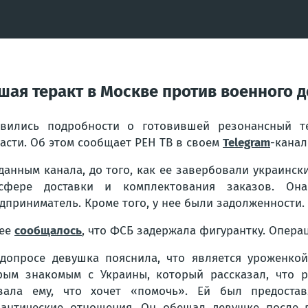
шая теракт в Москве против военного 
вились подробности о готовившей резонансный те
асти. Об этом сообщает РЕН ТВ в своем
Telegram
-канал
данным канала, до того, как ее завербовали украинс
сфере доставки и комплектования заказов. Она
дприниматель. Кроме того, у нее были задолженности.
нее
сообщалось
, что ФСБ задержала фигурантку. Опер
допросе девушка пояснила, что является уроженкой
рым знакомым с Украины, который рассказал, что 
зала ему, что хочет «помочь». Ей был предост
антические отношения. Он обещал девушке после 