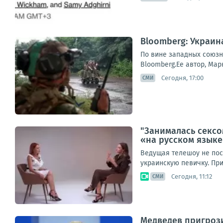
Bloomberg: Украин
По вине западных союзни
Bloomberg.Ее автор, Мар
Сегодня, 17:00
СМИ
"Занималась сексо
«на русском язык
Ведущая телешоу не пос
украинскую певичку. При
Сегодня, 11:12
СМИ
Медведев пригроз