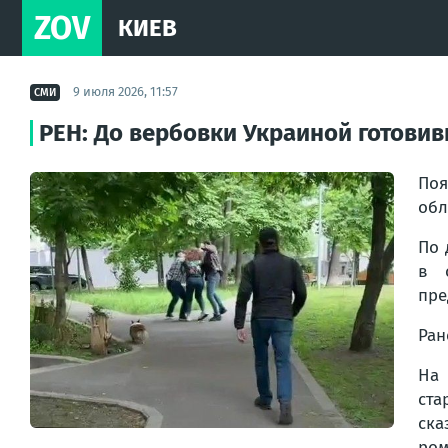
ZOV
КИЕВ
9 июля 2026, 11:57
СМИ
РЕН: До вербовки Украиной готовив
Поя
обл
По 
в 
пре
Ра
На 
ста
ска
ром