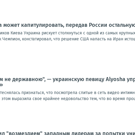
а может капитулировать, передав России остальную
ков Киева Украина рискует столкнуться с одной из самых крупных
к Чемпион, констатировал, что решение США напасть на Иран исто
м не державною", — украинскую певицу Alyosha упр
е»
теснялась признаться, что посмотрела слитые в сеть видео интим
 этом выразила свое крайнее недовольство тем, что во время проце
ил "возмездием" западным лидерам за попытки ун