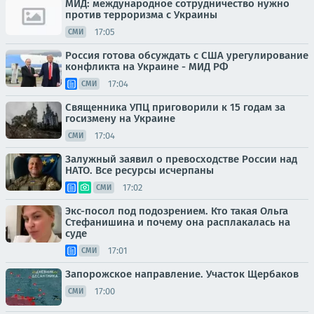
МИД: международное сотрудничество нужно
против терроризма с Украины
17:05
СМИ
Россия готова обсуждать с США урегулирование
конфликта на Украине - МИД РФ
17:04
СМИ
Священника УПЦ приговорили к 15 годам за
госизмену на Украине
17:04
СМИ
Залужный заявил о превосходстве России над
НАТО. Все ресурсы исчерпаны
17:02
СМИ
Экс-посол под подозрением. Кто такая Ольга
Стефанишина и почему она расплакалась на
суде
17:01
СМИ
Запорожское направление. Участок Щербаков
17:00
СМИ