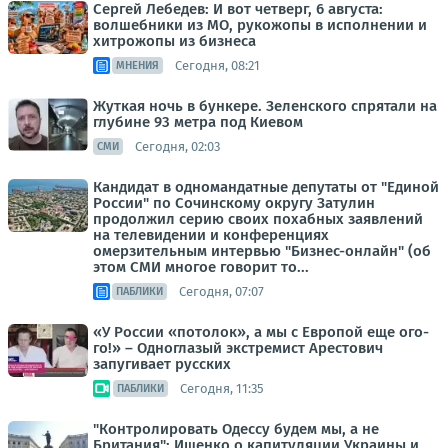
Сергей Лебедев: И вот четверг, 6 августа:
волшебники из МО, рукожопы в исполнении и
хитрожопы из бизнеса
Сегодня, 08:21
МНЕНИЯ
Жуткая ночь в бункере. Зеленского спрятали на
глубине 93 метра под Киевом
Сегодня, 02:03
СМИ
Кандидат в одномандатные депутаты от "Единой
России" по Сочинскому округу Затулин
продолжил серию своих похабных заявлений
на телевидении и конференциях
омерзительным интервью "Бизнес-онлайн" (об
этом СМИ многое говорит то...
Сегодня, 07:07
ПАБЛИКИ
«У России «потолок», а мы с Европой еще ого-
го!» – Одноглазый экстремист Арестович
запугивает русских
Сегодня, 11:35
ПАБЛИКИ
"Контролировать Одессу будем мы, а не
Британия": Ищенко о капитуляции Украины и