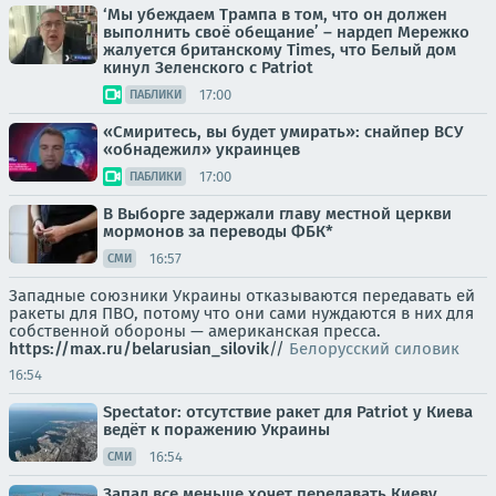
‘Мы убеждаем Трампа в том, что он должен
выполнить своё обещание’ – нардеп Мережко
жалуется британскому Times, что Белый дом
кинул Зеленского с Patriot
17:00
ПАБЛИКИ
«Смиритесь, вы будет умирать»: снайпер ВСУ
«обнадежил» украинцев
17:00
ПАБЛИКИ
В Выборге задержали главу местной церкви
мормонов за переводы ФБК*
16:57
СМИ
Западные союзники Украины отказываются передавать ей
ракеты для ПВО, потому что они сами нуждаются в них для
собственной обороны — американская пресса.
https://max.ru/belarusian_silovik
//
Белорусский силовик
16:54
Spectator: отсутствие ракет для Patriot у Киева
ведёт к поражению Украины
16:54
СМИ
Запад все меньше хочет передавать Киеву