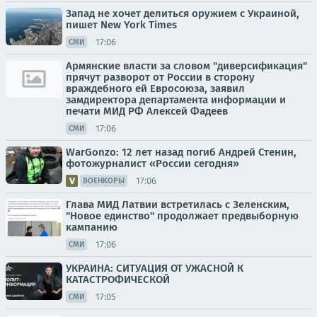
Запад не хочет делиться оружием с Украиной,
пишет New York Times
17:06
СМИ
Армянские власти за словом "диверсификация"
прячут разворот от России в сторону
враждебного ей Евросоюза, заявил
замдиректора департамента информации и
печати МИД РФ Алексей Фадеев
17:06
СМИ
WarGonzo: 12 лет назад погиб Андрей Стенин,
фотожурналист «России сегодня»
17:06
ВОЕНКОРЫ
Глава МИД Латвии встретилась с Зеленским,
"Новое единство" продолжает предвыборную
кампанию
17:06
СМИ
УКРАИНА: СИТУАЦИЯ ОТ УЖАСНОЙ К
КАТАСТРОФИЧЕСКОЙ
17:05
СМИ