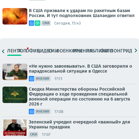
В США призвали к ударам по ракетным базам
России. И тут подполковник Шаландин ответил
Сегодня, 15:43
СМИ
ЛЕНТА
ТОП
ОФИЦ.
ВИДЕО
СМИ
ВОЕНКОРЫ
МНЕНИЯ
ПАБЛИКИ
ФОТО
ЛОНГРИДЫ
«Не нужно завоевывать». В США заговорили о
парадоксальной ситуации в Одессе
17:11
МНЕНИЯ
Сводка Министерства обороны Российской
Федерации о ходе проведения специальной
военной операции по состоянию на 6 августа
2026 г
17:08
МНЕНИЯ
Зеленский учредил очередной «важный» для
Украины праздник
17:07
СМИ