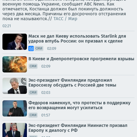
военную помощь Украине, сообщает ABC News. Как
отмечается, Костанца должен был покинуть должность
через два месяца. Причины его досрочного отстранения
пока не называются.//
ТАСС / Мир
02:21
Маск не дал Киеву использовать Starlink для
ударов вглубь России: он призвал к сделке
02:09
СМИ
В Киеве и Днепропетровске прогремели взрывы
02:09
СМИ
Экс-президент Финляндии предложил
Евросоюзу обсудить с Россией две темы
02:03
СМИ
Федоров намекнул, что протесты в поддержку
его возвращения могут усилиться
01:57
СМИ
Экс-президент Финляндии Ниинисте призвал
Европу к диалогу с РФ