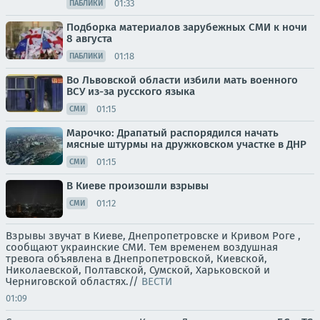
01:33
ПАБЛИКИ
Подборка материалов зарубежных СМИ к ночи
8 августа
01:18
ПАБЛИКИ
Во Львовской области избили мать военного
ВСУ из-за русского языка
01:15
СМИ
Марочко: Драпатый распорядился начать
мясные штурмы на дружковском участке в ДНР
01:15
СМИ
В Киеве произошли взрывы
01:12
СМИ
Взрывы звучат в Киеве, Днепропетровске и Кривом Роге ,
сообщают украинские СМИ. Тем временем воздушная
тревога объявлена в Днепропетровской, Киевской,
Николаевской, Полтавской, Сумской, Харьковской и
Черниговской областях.//
ВЕСТИ
01:09