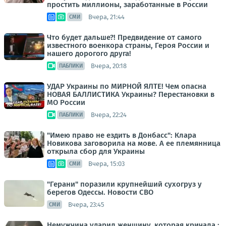
простить миллионы, заработанные в России
Вчера, 21:44
СМИ
Что будет дальше?! Предвидение от самого
известного военкора страны, Героя России и
нашего дорогого друга!
Вчера, 20:18
ПАБЛИКИ
УДАР Украины по МИРНОЙ ЯЛТЕ! Чем опасна
НОВАЯ БАЛЛИСТИКА Украины? Перестановки в
МО России
Вчера, 22:24
ПАБЛИКИ
"Имею право не ездить в Донбасс": Клара
Новикова заговорила на мове. А ее племянница
открыла сбор для Украины
Вчера, 15:03
СМИ
"Герани" поразили крупнейший сухогруз у
берегов Одессы. Новости СВО
Вчера, 23:45
СМИ
Немужчина ударил женщину, которая кричала :