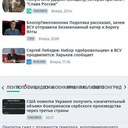
"Слава России"
Вчера, 22:54
ПАБЛИКИ
Блогер?миллионник Подоляка рассказал, зачем
ВСУ отправили безэкипажный катер к берегу
Ялты
Вчера, 22:09
СМИ
Сергей Лебедев: Набор «добровольцев» в ВСУ
продвигается: Харьков сообщает
Вчера, 17:36
МНЕНИЯ
ЛЕНТА
ТОП
ОФИЦ.
ВИДЕО
СМИ
ВОЕНКОРЫ
МНЕНИЯ
ПАБЛИКИ
ФОТО
ЛОНГРИДЫ
США помогли Украине получить «значительный
объем» боеприпасов сербского производства
через третьи страны
02:21
ПАБЛИКИ
Пентагон снял с должности генерала, координирующего