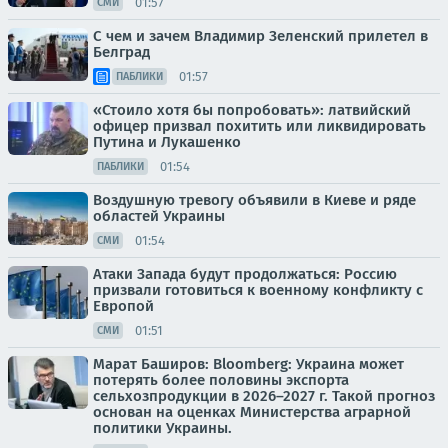
01:57
СМИ
С чем и зачем Владимир Зеленский прилетел в
Белград
01:57
ПАБЛИКИ
«Стоило хотя бы попробовать»: латвийский
офицер призвал похитить или ликвидировать
Путина и Лукашенко
01:54
ПАБЛИКИ
Воздушную тревогу объявили в Киеве и ряде
областей Украины
01:54
СМИ
Атаки Запада будут продолжаться: Россию
призвали готовиться к военному конфликту с
Европой
01:51
СМИ
Марат Баширов: Bloomberg: Украина может
потерять более половины экспорта
сельхозпродукции в 2026–2027 г. Такой прогноз
основан на оценках Министерства аграрной
политики Украины.