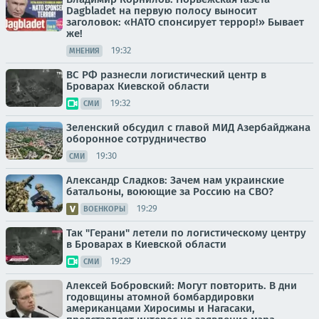
Dagbladet на первую полосу выносит
заголовок: «НАТО спонсирует террор!» Бывает
же!
19:32
МНЕНИЯ
ВС РФ разнесли логистический центр в
Броварах Киевской области
19:32
СМИ
Зеленский обсудил с главой МИД Азербайджана
оборонное сотрудничество
19:30
СМИ
Александр Сладков: Зачем нам украинские
батальоны, воюющие за Россию на СВО?
19:29
ВОЕНКОРЫ
Так "Герани" летели по логистическому центру
в Броварах в Киевской области
19:29
СМИ
Алексей Бобровский: Могут повторить. В дни
годовщины атомной бомбардировки
американцами Хиросимы и Нагасаки,