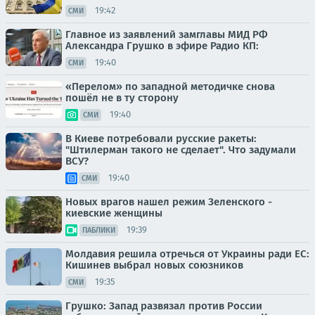
19:42
СМИ
Главное из заявлений замглавы МИД РФ
Александра Грушко в эфире Радио КП:
19:40
СМИ
«Перелом» по западной методичке снова
пошёл не в ту сторону
19:40
СМИ
В Киеве потребовали русские ракеты:
"Штилерман такого не сделает". Что задумали
ВСУ?
19:40
СМИ
Новых врагов нашел режим Зеленского -
киевские женщины
19:39
ПАБЛИКИ
Молдавия решила отречься от Украины ради ЕС:
Кишинев выбрал новых союзников
19:35
СМИ
Грушко: Запад развязал против России