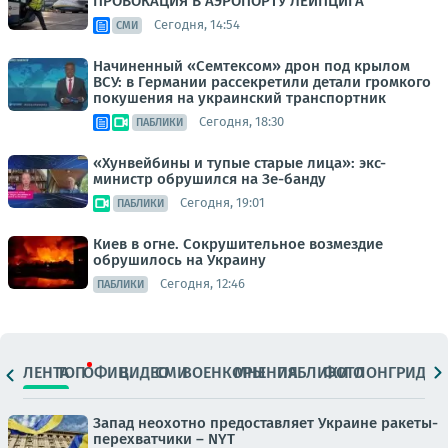
ПРОВОКАЦИЯ В АЭРОПОРТУ ЛЕЙПЦИГА
Сегодня, 14:54
СМИ
Начиненный «Семтексом» дрон под крылом
ВСУ: в Германии рассекретили детали громкого
покушения на украинский транспортник
Сегодня, 18:30
ПАБЛИКИ
«Хунвейбины и тупые старые лица»: экс-
министр обрушился на Зе-банду
Сегодня, 19:01
ПАБЛИКИ
Киев в огне. Сокрушительное возмездие
обрушилось на Украину
Сегодня, 12:46
ПАБЛИКИ
ЛЕНТА
ТОП
ОФИЦ.
ВИДЕО
СМИ
ВОЕНКОРЫ
МНЕНИЯ
ПАБЛИКИ
ФОТО
ЛОНГРИДЫ
Запад неохотно предоставляет Украине ракеты-
перехватчики – NYT