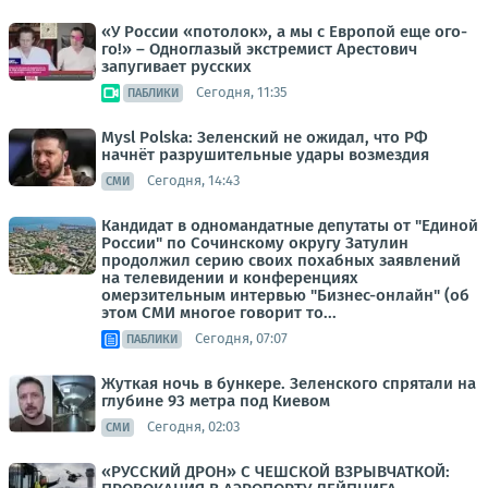
«У России «потолок», а мы с Европой еще ого-
го!» – Одноглазый экстремист Арестович
запугивает русских
Сегодня, 11:35
ПАБЛИКИ
Mysl Polska: Зеленский не ожидал, что РФ
начнёт разрушительные удары возмездия
Сегодня, 14:43
СМИ
Кандидат в одномандатные депутаты от "Единой
России" по Сочинскому округу Затулин
продолжил серию своих похабных заявлений
на телевидении и конференциях
омерзительным интервью "Бизнес-онлайн" (об
этом СМИ многое говорит то...
Сегодня, 07:07
ПАБЛИКИ
Жуткая ночь в бункере. Зеленского спрятали на
глубине 93 метра под Киевом
Сегодня, 02:03
СМИ
«РУССКИЙ ДРОН» С ЧЕШСКОЙ ВЗРЫВЧАТКОЙ: