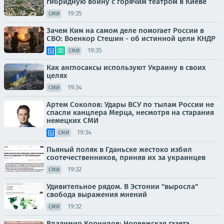
гибридную войну с горячим театром в Киеве
19:35
СМИ
Зачем Ким на самом деле помогает России в
СВО: Военкор Стешин - об истинной цели КНДР
19:35
СМИ
Как англосаксы используют Украину в своих
целях
19:34
СМИ
Артем Соколов: Удары ВСУ по тылам России не
спасли канцлера Мерца, несмотря на старания
немецких СМИ
19:34
СМИ
Пьяный поляк в Гданьске жестоко избил
соотечественников, приняв их за украинцев
19:32
СМИ
Удивительное рядом. В Эстонии "выросла"
свобода выражения мнений
19:32
СМИ
Владимир Корнилов: Норвежская газета