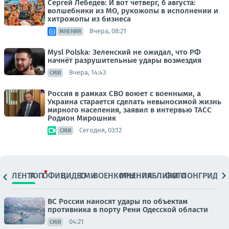
Сергей Лебедев: И вот четверг, 6 августа:
волшебники из МО, рукожопы в исполнении и
хитрожопы из бизнеса
Вчера, 08:21
МНЕНИЯ
Mysl Polska: Зеленский не ожидал, что РФ
начнёт разрушительные удары возмездия
Вчера, 14:43
СМИ
Россия в рамках СВО воюет с военными, а
Украина старается сделать невыносимой жизнь
мирного населения, заявил в интервью ТАСС
Родион Мирошник
Сегодня, 03:12
СМИ
ЛЕНТА
ТОП
ОФИЦ.
ВИДЕО
СМИ
ВОЕНКОРЫ
МНЕНИЯ
ПАБЛИКИ
ФОТО
ЛОНГРИДЫ
ВС России наносят удары по объектам
противника в порту Рени Одесской области
04:21
СМИ