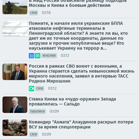
В МИД России объяснили разницу подходов
Москвы и Киева к боевым действиям
03:18
СМИ
Помните, в начале июля украинские БПЛА
атаковали нефтяные терминалы в
Ленинградской области? А знаете ли вы, кто
дает им их точные координаты, данные по
загрузке и прочие непубличные вещи? Кто
науськивает Украину на террор в...
03:12
МНЕНИЯ
Россия в рамках СВО воюет с военными, а
Украина старается сделать невыносимой жизнь
мирного населения, заявил в интервью ТАСС
Родион Мирошник
03:12
СМИ
Ставка Киева на «чудо-оружие» Запада
провалилась — Сальдо
03:09
ПАБЛИКИ
Командир "Ахмата" Алаудинов раскрыл потери
ВСУ за время спецоперации
03:09
СМИ