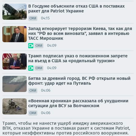
В Госдуме объяснили отказ США в поставках
ракет для Patriot Украине
04:15
СМИ
Запад игнорирует терроризм Киева, так как для
них "РФ во всем виновата", заявил в интервью
ТАСС Мирошник
04:09
СМИ
Трамп подписал указ о пожизненном запрете
на въезд в США за «родильный туризм»
04:09
СМИ
Битва за древний город. ВС РФ открыли новый
фронт: удар идет на Путивль
04:06
СМИ
«Военная хроника» рассказала об ухудшении
ситуации для ВСУ за Волчанском
04:06
СМИ
Трамп, чтобы не нанести ущерб имиджу американского
ВПК, отказал Украине в поставках ракет к системам Patriot,
которые неэффективны против российского вооружения.