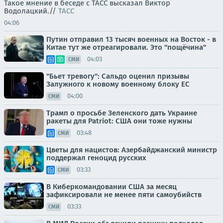
Такое мнение в беседе с ТАСС высказал Виктор
Водолацкий.//
ТАСС
04:06
Путин отправил 13 тысяч военных на Восток - в
Китае тут же отреагировали. Это "пощёчина"
04:03
СМИ
"Бьет тревогу": Сальдо оценил призывы
Залужного к новому военному блоку ЕС
04:00
СМИ
Трамп о просьбе Зеленского дать Украине
ракеты для Patriot: США они тоже нужны
03:48
СМИ
Цветы для нацистов: Азербайджанский министр
поддержал геноцид русских
03:33
СМИ
В Киберкомандовании США за месяц
зафиксировали не менее пяти самоубийств
03:33
СМИ