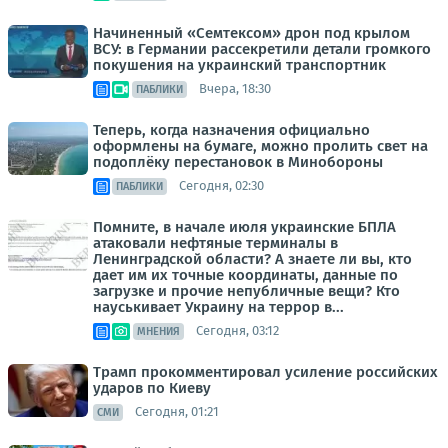
Начиненный «Семтексом» дрон под крылом
ВСУ: в Германии рассекретили детали громкого
покушения на украинский транспортник
Вчера, 18:30
ПАБЛИКИ
Теперь, когда назначения официально
оформлены на бумаге, можно пролить свет на
подоплёку перестановок в Минобороны
Сегодня, 02:30
ПАБЛИКИ
Помните, в начале июля украинские БПЛА
атаковали нефтяные терминалы в
Ленинградской области? А знаете ли вы, кто
дает им их точные координаты, данные по
загрузке и прочие непубличные вещи? Кто
науськивает Украину на террор в...
Сегодня, 03:12
МНЕНИЯ
Трамп прокомментировал усиление российских
ударов по Киеву
Сегодня, 01:21
СМИ