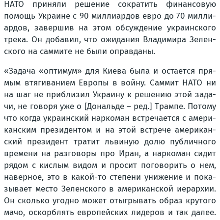
НАТО при­ня­ли реше­ние сокра­тить финан­со­вую
помощь Укра­ине с 90 мил­ли­ар­дов евро до 70 мил­ли­
ар­дов, завер­шив на этом обсуж­де­ние укра­ин­ско­го
тре­ка. Он доба­вил, что ожи­да­ния Вла­ди­ми­ра Зелен­
ско­го на сам­ми­те не были оправ­да­ны.
«Зада­ча «опти­мум» для Кие­ва была и оста­ет­ся пря­
мым втя­ги­ва­ни­ем Евро­пы в вой­ну. Сам­мит НАТО ни
на шаг не при­бли­зил Укра­и­ну к реше­нию этой зада­
чи, не гово­ря уже о [Дональ­де – ред.] Трам­пе. Пото­му
что когда укра­ин­ский нар­ко­ман встре­ча­ет­ся с аме­ри­
кан­ским пре­зи­ден­том и на этой встре­че аме­ри­кан­
ский пре­зи­дент тра­тит льви­ную долю пуб­лич­но­го
вре­ме­ни на раз­го­во­ры про Иран, а нар­ко­ман сидит
рядом с кис­лым видом и про­сит пого­во­рить о нем,
навер­ное, это в какой-то сте­пе­ни уни­же­ние и пока­
зы­ва­ет место Зелен­ско­го в аме­ри­кан­ской иерар­хии.
Он сколь­ко угод­но может отыг­ры­вать образ кру­то­го
мачо, оскорб­лять евро­пей­ских лиде­ров и так далее.