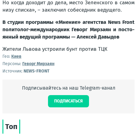
Но когда дохо­дит до дела, место Зелен­ско­го в самом
низу спис­ка», – заклю­чил собе­сед­ник веду­ще­го.
В сту­дии про­грам­мы «Мне­ние» агент­ства News Front
поли­то­лог-меж­ду­на­род­ник Геворг Мир­за­ян и посто­
ян­ный веду­щий про­грам­мы — Алек­сей Давы­дов
Жите­ли Льво­ва устро­и­ли бунт про­тив ТЦК
Гео:
Киев
Персоны:
Геворг Мирзаян
Источник:
NEWS-FRONT
Подписывайтесь на наш Telegram-канал
ПОДПИСАТЬСЯ
Топ