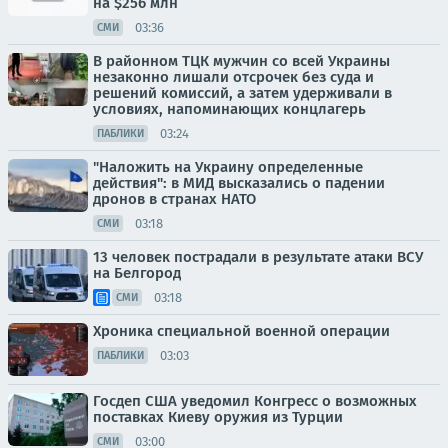
на $256 млн
03:36
СМИ
В районном ТЦК мужчин со всей Украины
незаконно лишали отсрочек без суда и
решений комиссий, а затем удерживали в
условиях, напоминающих концлагерь
03:24
ПАБЛИКИ
"Наложить на Украину определенные
действия": в МИД высказались о падении
дронов в странах НАТО
03:18
СМИ
13 человек пострадали в результате атаки ВСУ
на Белгород
03:18
СМИ
Хроника специальной военной операции
03:03
ПАБЛИКИ
Госдеп США уведомил Конгресс о возможных
поставках Киеву оружия из Турции
03:00
СМИ