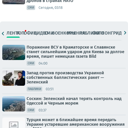
дронов в странах НАТО
Сегодня, 03:18
СМИ
ЛЕНТА
ТОП
ОФИЦ.
ВИДЕО
СМИ
ВОЕНКОРЫ
МНЕНИЯ
ПАБЛИКИ
ФОТО
ЛОНГРИДЫ
Поражение ВСУ в Краматорске и Славянске
станет сильнейшим ударом для Киева за долгое
время, пишет немецкая газета Bild
04:00
СМИ
Запад против производства Украиной
собственных баллистических ракет —
Зеленский
03:51
ПАБЛИКИ
Соскин: Зеленский начал терять контроль над
Одессой и Черным морем
03:37
СМИ
Турция может в ближайшее время передать
Украине устаревшие американские вооружения