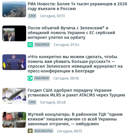
РИА Новости: Более 14 тысяч украинцев в 2026
году въехали в Россию
Сегодня, 02:51
СМИ
После объятий Вучича с Зеленским* и
обещаний помочь Украине с ЕС сербский
интернет улетел на орбиту
Сегодня, 01:54
ПАБЛИКИ
«Что конкретно мы можем сделать, чтобы
помочь вам убивать больше русских?» —
спросил Зеленского немецкий журналист на
пресс-конференции в Белграде
Сегодня, 00:18
ПАБЛИКИ
Госдеп США одобрил передачу Украине
установок MLRS и ракет ATACMS через Турцию
Сегодня, 02:48
СМИ
Жуткий концлагерь: В районном ТЦК "одним
кликом" лишали мужчин со всей Украины
законных отсрочек, — омбудсмен
Сегодня, 00:15
ВОЕНКОРЫ