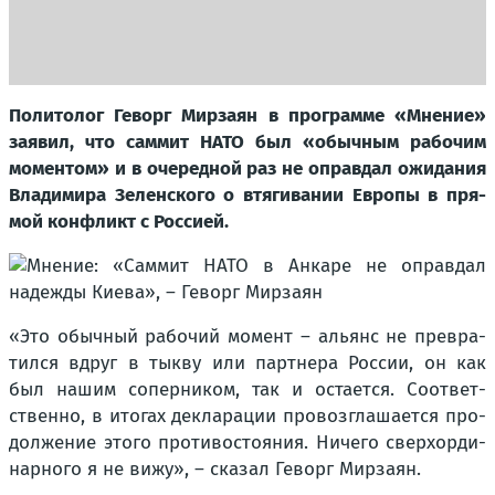
Поли­то­лог Геворг Мир­за­ян в про­грам­ме «Мне­ние»
заявил, что сам­мит НАТО был «обыч­ным рабо­чим
момен­том» и в оче­ред­ной раз не оправ­дал ожи­да­ния
Вла­ди­ми­ра Зелен­ско­го о втя­ги­ва­нии Евро­пы в пря­
мой кон­фликт с Рос­си­ей.
«Это обыч­ный рабо­чий момент – аль­янс не пре­вра­
тил­ся вдруг в тык­ву или парт­не­ра Рос­сии, он как
был нашим сопер­ни­ком, так и оста­ет­ся. Соот­вет­
ствен­но, в ито­гах декла­ра­ции про­воз­гла­ша­ет­ся про­
дол­же­ние это­го про­ти­во­сто­я­ния. Ниче­го свер­хор­ди­
нар­но­го я не вижу», – ска­зал Геворг Мир­за­ян.