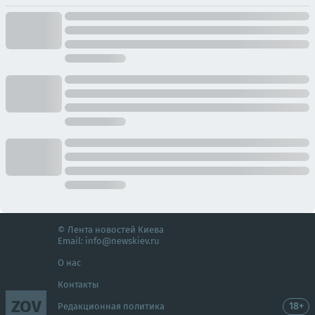
© Лента новостей Киева
Email:
info@newskiev.ru
О нас
Контакты
ZOV
18+
Редакционная политика