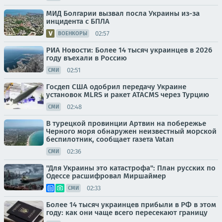
МИД Болгарии вызвал посла Украины из-за
инцидента с БПЛА
02:57
ВОЕНКОРЫ
РИА Новости: Более 14 тысяч украинцев в 2026
году въехали в Россию
02:51
СМИ
Госдеп США одобрил передачу Украине
установок MLRS и ракет ATACMS через Турцию
02:48
СМИ
В турецкой провинции Артвин на побережье
Черного моря обнаружен неизвестный морской
беспилотник, сообщает газета Vatan
02:36
СМИ
"Для Украины это катастрофа": План русских по
Одессе расшифровал Миршаймер
02:33
СМИ
Более 14 тысяч украинцев прибыли в РФ в этом
году: как они чаще всего пересекают границу