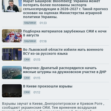
Марат Баширов: Bloomberg: Украина может
потерять более половины экспорта
сельхозпродукции в 2026–2027 г. Такой прогноз
основан на оценках Министерства аграрной
политики Украины.
01:33
ПАБЛИКИ
Подборка материалов зарубежных СМИ к ночи
8 августа
01:18
ПАБЛИКИ
Во Львовской области избили мать военного
ВСУ из-за русского языка
01:15
СМИ
Марочко: Драпатый распорядился начать
мясные штурмы на дружковском участке в ДНР
01:15
СМИ
В Киеве произошли взрывы
01:12
СМИ
Взрывы звучат в Киеве, Днепропетровске и Кривом Роге ,
сообщают украинские СМИ. Тем временем воздушная