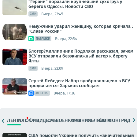
"Герани" поразили крупнейший сухогруз у
берегов Одессы. Новости СВО
Вчера, 23:45
СМИ
Немужчина ударил женщину, которая кричала :
"Слава России"
Вчера, 22:54
ПАБЛИКИ
Блогер?миллионник Подоляка рассказал, зачем
ВСУ отправили безэкипажный катер к берегу
Ялты
Вчера, 22:09
СМИ
Сергей Лебедев: Набор «добровольцев» в ВСУ
продвигается: Харьков сообщает
Вчера, 17:36
МНЕНИЯ
ЛЕНТА
ТОП
ОФИЦ.
ВИДЕО
СМИ
ВОЕНКОРЫ
МНЕНИЯ
ПАБЛИКИ
ФОТО
ЛОНГРИДЫ
США помогли Украине получить «значительный