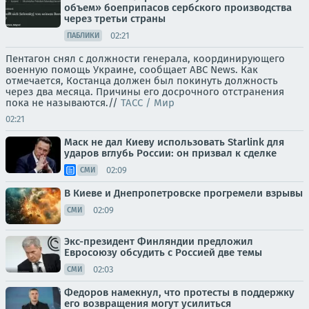
объем» боеприпасов сербского производства
через третьи страны
02:21
ПАБЛИКИ
Пентагон снял с должности генерала, координирующего
военную помощь Украине, сообщает ABC News. Как
отмечается, Костанца должен был покинуть должность
через два месяца. Причины его досрочного отстранения
пока не называются.//
ТАСС / Мир
02:21
Маск не дал Киеву использовать Starlink для
ударов вглубь России: он призвал к сделке
02:09
СМИ
В Киеве и Днепропетровске прогремели взрывы
02:09
СМИ
Экс-президент Финляндии предложил
Евросоюзу обсудить с Россией две темы
02:03
СМИ
Федоров намекнул, что протесты в поддержку
его возвращения могут усилиться